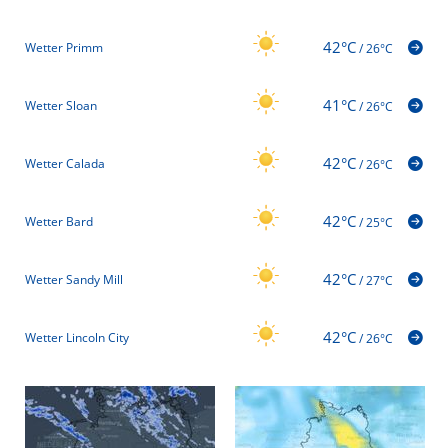
42°C
Wetter Primm
/
26°C
41°C
Wetter Sloan
/
26°C
42°C
Wetter Calada
/
26°C
42°C
Wetter Bard
/
25°C
42°C
Wetter Sandy Mill
/
27°C
42°C
Wetter Lincoln City
/
26°C