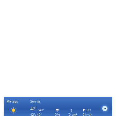
Mittags
Sonnig
42°
/ 40°
SO
42°/ 40°
0 %
0 l/m²
9 km/h