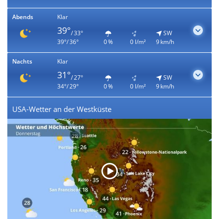
Abends
Klar
39°
/ 33°
SW
39°/ 36°
0 %
0 l/m²
9 km/h
Nachts
Klar
31°
/ 27°
SW
34°/ 29°
0 %
0 l/m²
9 km/h
USA-Wetter an der Westküste