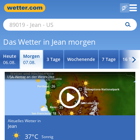
Das Wetter in Jean morgen
Heute
Morgen
3 Tage
Wochenende
7 Tage
16 Tage
06.08.
07.08.
USA-Wetter an der Westküste
Aktuelles Wetter in
Jean
37°C
Sonnig