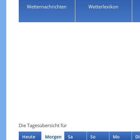
Wetternachrichten
Wetterlexikon
Die Tagesübersicht für
Heute
Morgen
Sa
So
Mo
Di