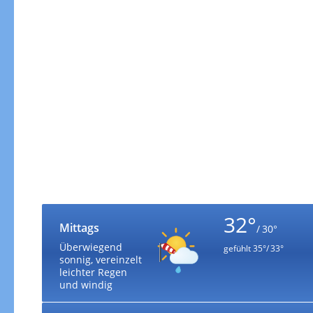
32°
Mittags
/ 30°
Überwiegend
gefühlt
35°/ 33°
sonnig, vereinzelt
leichter Regen
und windig