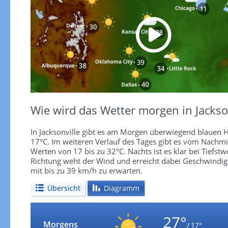
Wie wird das Wetter morgen in Jackso
In Jacksonville gibt es am Morgen überwiegend blauen 
17°C. Im weiteren Verlauf des Tages gibt es vom Nachmi
Werten von 17 bis zu 32°C. Nachts ist es klar bei Tiefstw
Richtung weht der Wind und erreicht dabei Geschwindigk
mit bis zu 39 km/h zu erwarten.
Übersicht
Diagramm
27°
Morgens
/ 17°