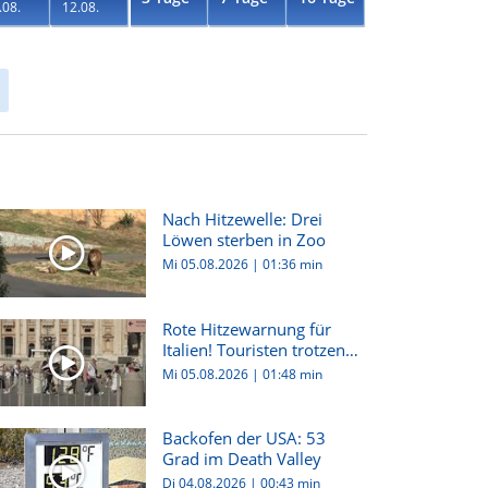
.08.
12.08.
Nach Hitzewelle: Drei
Löwen sterben in Zoo
Mi 05.08.2026
|
01:36 min
Rote Hitzewarnung für
Italien! Touristen trotzen
h...
Mi 05.08.2026
|
01:48 min
Backofen der USA: 53
Grad im Death Valley
Di 04.08.2026
|
00:43 min