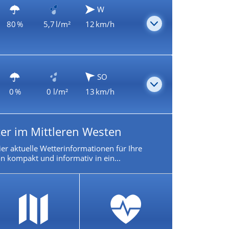
W
80 %
5,7 l/m²
12 km/h
SO
0 %
0 l/m²
13 km/h
er im Mittleren Westen
ier aktuelle Wetterinformationen für Ihre
n kompakt und informativ in ein...