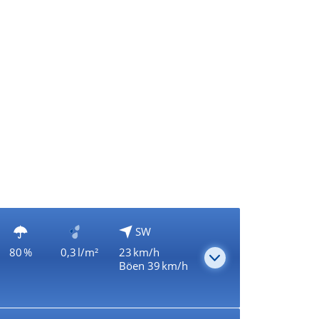
SW
80 %
0,3 l/m²
23 km/h
Böen 39 km/h