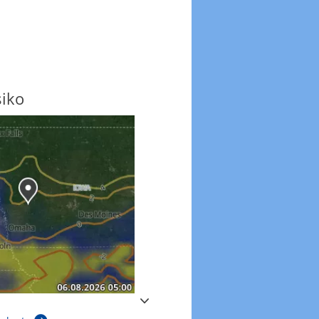
siko
Windböen
Windböen heute