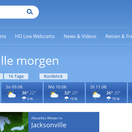
ete
HD Live Webcams
News & Videos
Reisen & Fre
ille morgen
16 Tage
Rückblick
So 09.08.
Mo 10.08.
Di 11.08.
36°
22°
32°
20°
26°
20°
0 %
10 %
70 %
Aktuelles Wetter in
Jacksonville