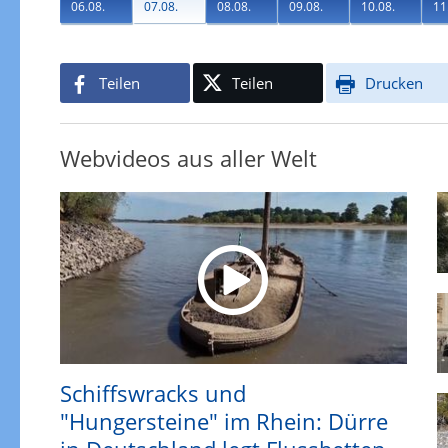
06.08.
07.08.
08.08.
09.08.
10.08.
11
Teilen
Teilen
Drucken
Webvideos aus aller Welt
Schiffswracks und
"Hungersteine" im Rhein: Dürre