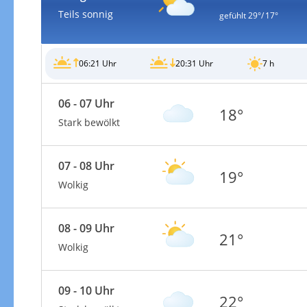
Teils sonnig
gefühlt
29°/ 17°
06:21 Uhr
20:31 Uhr
7 h
Windgeschwindigkeiten
06 - 07 Uhr
18°
Stark bewölkt
07 - 08 Uhr
19°
Wolkig
08 - 09 Uhr
21°
Wolkig
09 - 10 Uhr
Windgeschwindigkeiten in 3h
22°