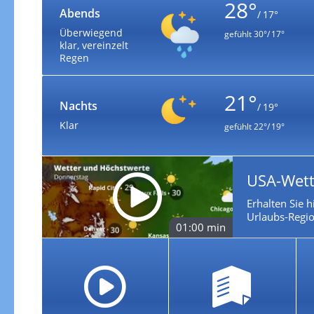
28°
Abends
/ 17°
Überwiegend
gefühlt
30°/ 17°
klar, vereinzelt
Regen
21°
Nachts
/ 19°
Klar
gefühlt
22°/ 19°
USA-Wett
Erhalten Sie h
Urlaubs-Regio
01:00 min