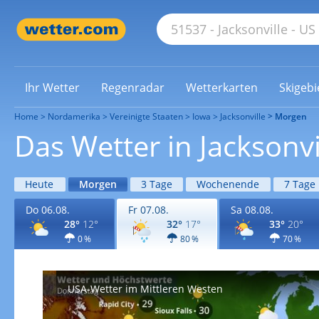
Ihr Wetter
Regenradar
Wetterkarten
Skigebi
Home
Nordamerika
Vereinigte Staaten
Iowa
Jacksonville
Morgen
Das Wetter in Jacksonv
Heute
Morgen
3 Tage
Wochenende
7 Tage
Do 06.08.
Fr 07.08.
Sa 08.08.
28°
12°
32°
17°
33°
20°
0 %
80 %
70 %
USA-Wetter im Mittleren Westen