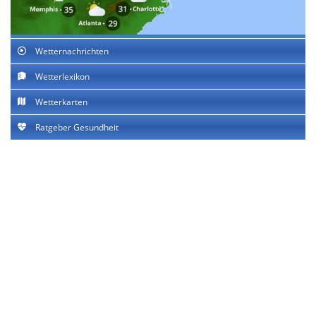
Wetternachrichten
Wetterlexikon
Wetterkarten
Ratgeber Gesundheit