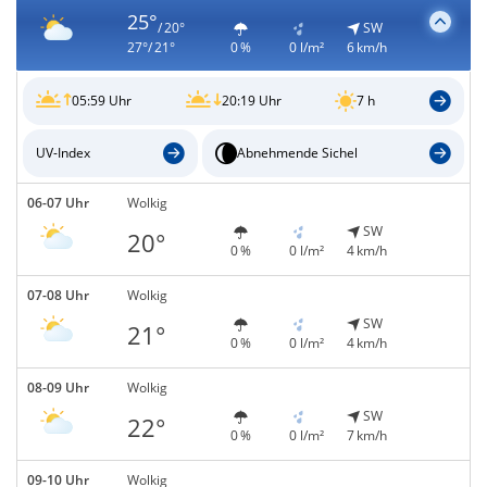
25°
/ 20°
SW
27°/ 21°
0 %
0 l/m²
6 km/h
05:59 Uhr
20:19 Uhr
7 h
UV-Index
Abnehmende Sichel
06-07 Uhr
Wolkig
SW
20°
0 %
0 l/m²
4 km/h
07-08 Uhr
Wolkig
SW
21°
0 %
0 l/m²
4 km/h
08-09 Uhr
Wolkig
SW
22°
0 %
0 l/m²
7 km/h
09-10 Uhr
Wolkig