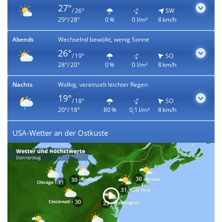
27°
/ 26°
SW
29°/ 28°
0 %
0 l/m²
8 km/h
Abends
Wechselnd bewölkt, wenig Sonne
26°
/ 19°
SO
28°/ 20°
0 %
0 l/m²
8 km/h
Nachts
Wolkig, vereinzelt leichter Regen
19°
/ 18°
SO
20°/ 18°
80 %
0,1 l/m²
8 km/h
USA-Wetter an der Ostküste