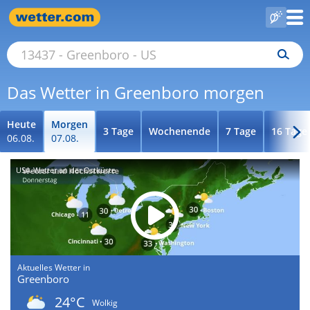
Das Wetter in Greenboro morgen
Heute
Morgen
3 Tage
Wochenende
7 Tage
16 Tage
06.08.
07.08.
USA-Wetter an der Ostküste
Aktuelles Wetter in
Greenboro
24°C
Wolkig