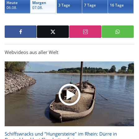
Heute
Morgen
3 Tage
7 Tage
16 Tage
06.08.
07.08.
Webvideos aus aller Welt
Schiffswracks und "Hungersteine" im Rhein: Dürre in