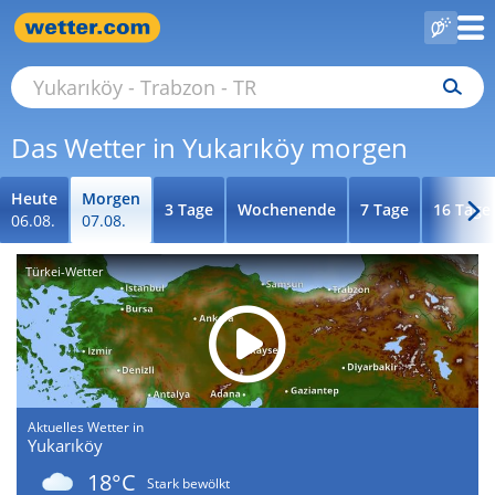
Das Wetter in Yukarıköy morgen
Heute
Morgen
3 Tage
Wochenende
7 Tage
16 Tage
06.08.
07.08.
Türkei-Wetter
Aktuelles Wetter in
Yukarıköy
18°C
Stark bewölkt