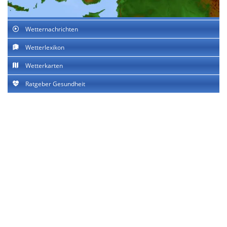
Wetternachrichten
Wetterlexikon
Wetterkarten
Ratgeber Gesundheit