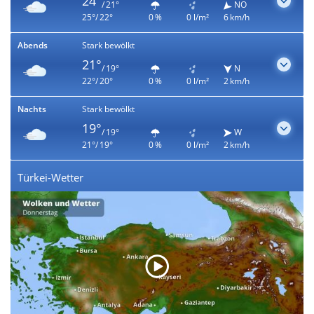
24°
/ 21°
NO
25°/ 22°
0 %
0 l/m²
6 km/h
Abends
Stark bewölkt
21°
/ 19°
N
22°/ 20°
0 %
0 l/m²
2 km/h
Nachts
Stark bewölkt
19°
/ 19°
W
21°/ 19°
0 %
0 l/m²
2 km/h
Türkei-Wetter