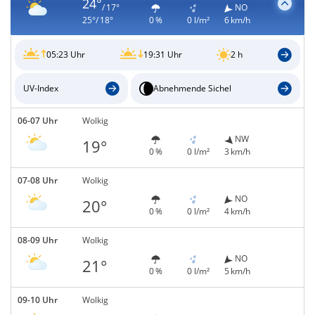
24°
/ 17°
NO
25°/ 18°
0 %
0 l/m²
6 km/h
05:23 Uhr
19:31 Uhr
2 h
UV-Index
Abnehmende Sichel
06-07 Uhr
Wolkig
NW
19°
0 %
0 l/m²
3 km/h
07-08 Uhr
Wolkig
NO
20°
0 %
0 l/m²
4 km/h
08-09 Uhr
Wolkig
NO
21°
0 %
0 l/m²
5 km/h
09-10 Uhr
Wolkig