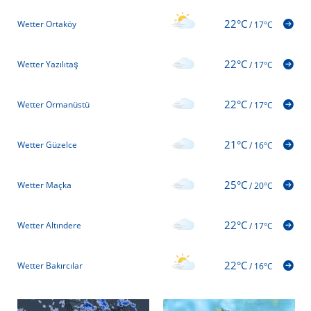
22°C
Wetter Ortaköy
/
17°C
22°C
Wetter Yazılıtaş
/
17°C
22°C
Wetter Ormanüstü
/
17°C
21°C
Wetter Güzelce
/
16°C
25°C
Wetter Maçka
/
20°C
22°C
Wetter Altındere
/
17°C
22°C
Wetter Bakırcılar
/
16°C