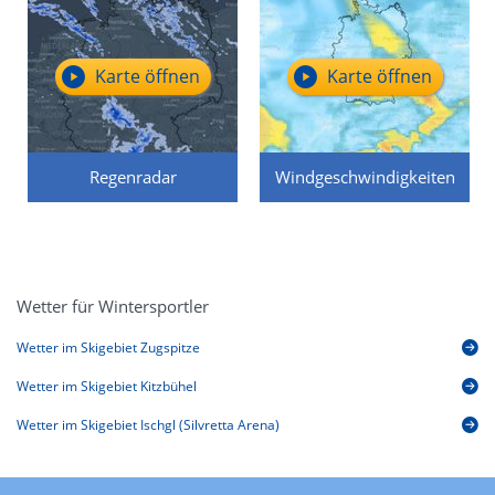
Karte öffnen
Karte öffnen
Regenradar
Windgeschwindigkeiten
Wetter für Wintersportler
Wetter im Skigebiet Zugspitze
Wetter im Skigebiet Kitzbühel
Wetter im Skigebiet Ischgl (Silvretta Arena)