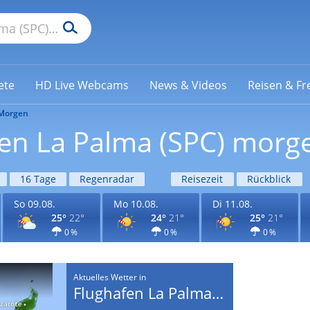
ete
HD Live Webcams
News & Videos
Reisen & Fre
Morgen
en La Palma (SPC) morg
16 Tage
Regenradar
Reisezeit
Rückblick
So 09.08.
Mo 10.08.
Di 11.08.
25°
22°
24°
21°
25°
21°
0 %
0 %
0 %
Aktuelles Wetter in
Flughafen La Palma (SPC)