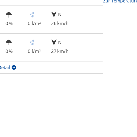
Zur Temperaturk
N
0 %
0 l/m²
26 km/h
N
0 %
0 l/m²
27 km/h
etail