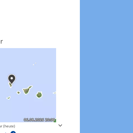
r
Windgeschwindigkeite
r (heute)
Windgeschwindigkeiten in 3h