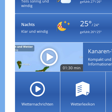
Teils sonnig und
gefühlt
27°/ 26°
windig
25°
Nachts
/ 24°
Klar und windig
gefühlt
26°/ 25°
Kanaren-
Kompakt und k
Informationen
01:30 min
Wetternachrichten
Wetterlexikon