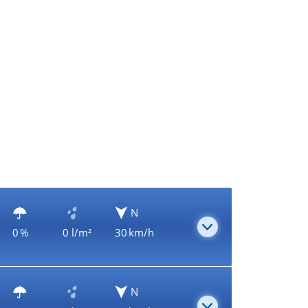
N
0 %
0 l/m²
30 km/h
N