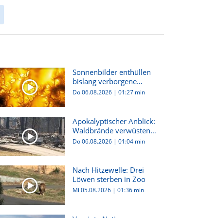
Sonnenbilder enthüllen
bislang verborgene
Plasma-W...
Do 06.08.2026
|
01:27 min
Apokalyptischer Anblick:
Waldbrände verwüsten
Wash...
Do 06.08.2026
|
01:04 min
Nach Hitzewelle: Drei
Löwen sterben in Zoo
Mi 05.08.2026
|
01:36 min