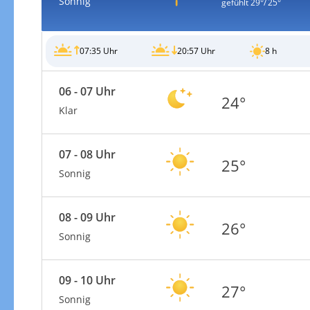
Sonnig
gefühlt
29°/ 25°
07:35 Uhr
20:57 Uhr
8 h
06 - 07 Uhr
Gewitterrisiko
24°
Klar
07 - 08 Uhr
25°
Sonnig
08 - 09 Uhr
26°
Sonnig
09 - 10 Uhr
27°
Gewitterrisiko in 3h
Sonnig