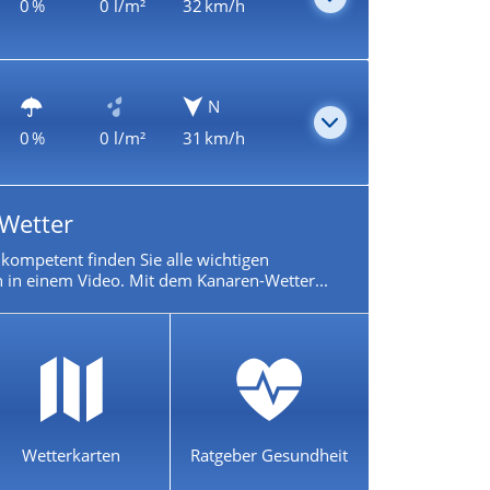
0 %
0 l/m²
32 km/h
N
0 %
0 l/m²
31 km/h
Wetter
ompetent finden Sie alle wichtigen
 in einem Video. Mit dem Kanaren-Wetter...
Wetterkarten
Ratgeber Gesundheit