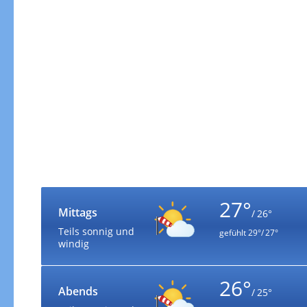
27°
Mittags
/ 26°
Teils sonnig und
gefühlt
29°/ 27°
windig
26°
Abends
/ 25°