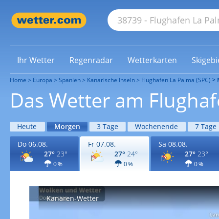
Ihr Wetter
Regenradar
Wetterkarten
Skigebi
Home
Europa
Spanien
Kanarische Inseln
Flughafen La Palma (SPC)
Das Wetter am Flughaf
Heute
Morgen
3 Tage
Wochenende
7 Tage
Do 06.08.
Fr 07.08.
Sa 08.08.
27°
23°
27°
24°
27°
23°
0 %
0 %
0 %
Kanaren-Wetter