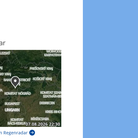
ar
n Regenradar