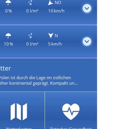
NO
0 %
0 l/m²
10 km/h
N
10 %
0 l/m²
5 km/h
tter
olen ist durch die Lage im östlichen
eher kontinental geprägt. Kompakt un...
Wetterkarten
Ratgeber Gesundheit