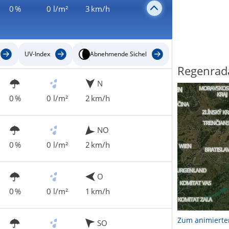
0 %
0 l/m²
3 km/h
UV-Index
Abnehmende Sichel
Regenrad
N
0 %
0 l/m²
2 km/h
NO
0 %
0 l/m²
2 km/h
O
0 %
0 l/m²
1 km/h
Zum animierte
SO