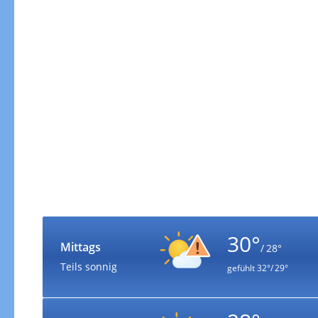
30°
Mittags
/ 28°
Teils sonnig
gefühlt
32°/ 29°