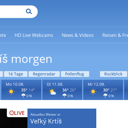
ete
HD Live Webcams
News & Videos
Reisen & Fre
tíš morgen
16 Tage
Regenradar
Pollenflug
Rückblick
Mo 10.08.
Di 11.08.
Mi 12.08.
35°
14°
36°
26°
30°
21°
0 %
0 %
0 %
LIVE
Aktuelles Wetter in
Veľký Krtíš