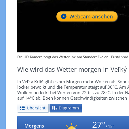
Webcam ansehen
Die HD-Kamera zeigt das Wetter live am Standort Zvolen - Pustý hrad 
Wie wird das Wetter morgen in Veľký 
In Veľký Krtíš gibt es am Morgen mehr Wolken als Sonne
locker bewölkt und die Temperatur steigt auf 30°C. Am A
Wolken bedeckt bei Werten von 22 bis zu 28°C. In der Nac
auf 14°C ab. Böen können Geschwindigkeiten zwischen 
Übersicht
Diagramm
27°
Morgens
/ 18°