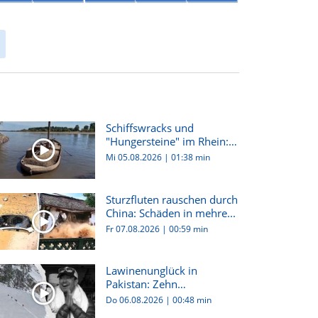
Schiffswracks und
"Hungersteine" im Rhein:
Dürre i...
Mi 05.08.2026
|
01:38 min
Sturzfluten rauschen durch
China: Schäden in mehre...
Fr 07.08.2026
|
00:59 min
Lawinenunglück in
Pakistan: Zehn
Bergsteiger:innen...
Do 06.08.2026
|
00:48 min