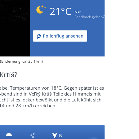
21°C
Klar
Feedback geben
Pollenflug ansehen
(Entfernung: ca. 25.1 km)
Krtíš?
 bei Temperaturen von 18°C. Gegen später ist es
bend sind in Veľký Krtíš Teile des Himmels mit
ht ist es locker bewölkt und die Luft kühlt sich
14 und 28 km/h erreichen.
N