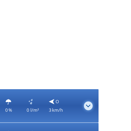
O
0 %
0 l/m²
3 km/h