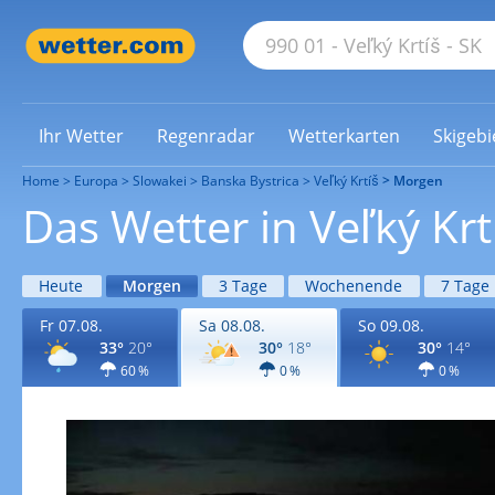
Ihr Wetter
Regenradar
Wetterkarten
Skigebi
Home
Europa
Slowakei
Banska Bystrica
Veľký Krtíš
Morgen
Das Wetter in Veľký Kr
Heute
Morgen
3 Tage
Wochenende
7 Tage
Fr 07.08.
Sa 08.08.
So 09.08.
33°
20°
30°
18°
30°
14°
60 %
0 %
0 %