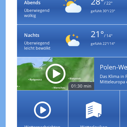
28°
Abends
/ 22°
Überwiegend
gefühlt
30°/ 23°
wolkig
21°
Nachts
/ 14°
Überwiegend
gefühlt
22°/ 14°
leicht bewölkt
Polen-We
Das Klima in P
Mitteleuropa 
01:30 min
Wetternachrichten
Wetterlexikon