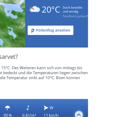
20°C
Stark bewölkt
und windig
Feedback geben
Pollenflug ansehen
sarvet?
15°C. Des Weiteren kann sich von mittags bis
bt bedeckt und die Temperaturen liegen zwischen
die Temperatur sinkt auf 10°C. Böen können
W
90 %
0,8 l/m²
11 km/h