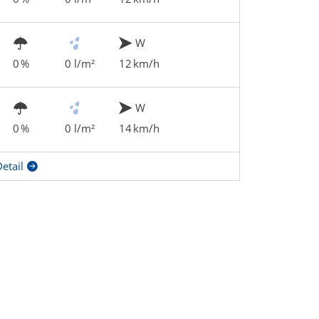
W
0 %
0 l/m²
12 km/h
W
0 %
0 l/m²
14 km/h
etail