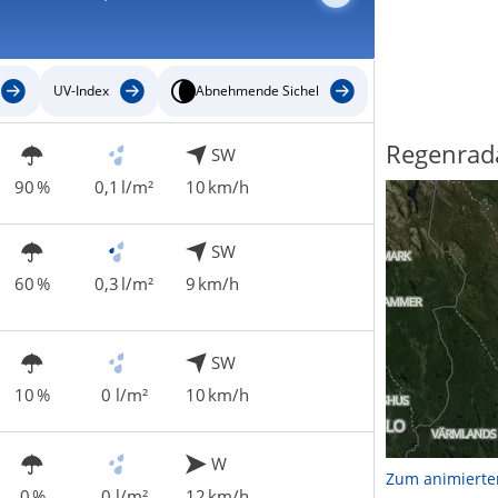
UV-Index
Abnehmende Sichel
Regenrad
SW
90 %
0,1 l/m²
10 km/h
SW
60 %
0,3 l/m²
9 km/h
SW
10 %
0 l/m²
10 km/h
W
Zum animierte
0 %
0 l/m²
12 km/h