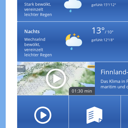
Stark bewölkt,
gefühlt
15°/ 12°
vereinzelt
leichter Regen
13°
Nachts
/ 10°
Wechselnd
gefühlt
12°/ 8°
bewölkt,
vereinzelt
leichter Regen
Finnland
Das Klima in F
maritim und d
01:30 min