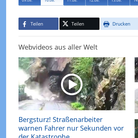
09.08.
10.08.
11.08.
12.08.
13.08.
14
Teilen
Teilen
Drucken
Webvideos aus aller Welt
Bergsturz! Straßenarbeiter
warnen Fahrer nur Sekunden vor
der Katastrophe