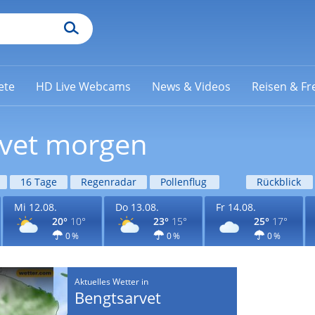
ete
HD Live Webcams
News & Videos
Reisen & Fre
rvet morgen
16 Tage
Regenradar
Pollenflug
Rückblick
Mi 12.08.
Do 13.08.
Fr 14.08.
20°
10°
23°
15°
25°
17°
0 %
0 %
0 %
Aktuelles Wetter in
Bengtsarvet