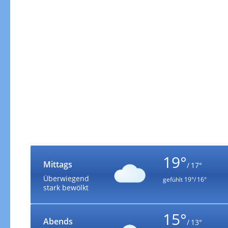
19°
Mittags
/ 17°
Überwiegend
gefühlt
19°/ 16°
stark bewölkt
15°
Abends
/ 13°