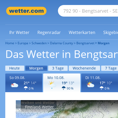
Ihr Wetter
Regenradar
Wetterkarten
Skigebi
Home
Europa
Schweden
Dalarna County
Bengtsarvet
Morgen
Das Wetter in Bengtsa
Heute
Morgen
3 Tage
Wochenende
7 Tage
So 09.08.
Mo 10.08.
Di 11.08.
21°
14°
19°
13°
17°
10°
0 %
90 %
0 %
Finnland-Wetter