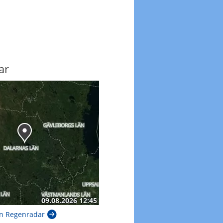
ar
n Regenradar