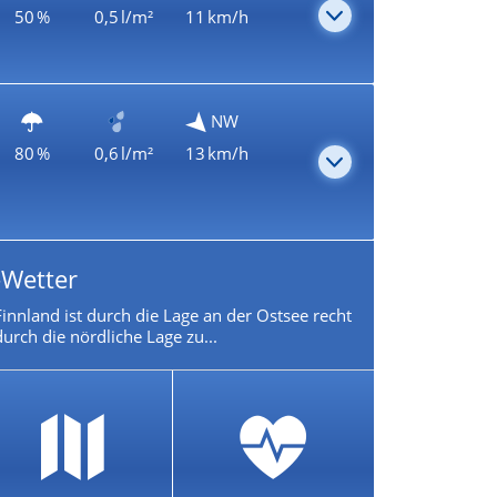
50 %
0,5 l/m²
11 km/h
NW
80 %
0,6 l/m²
13 km/h
-Wetter
innland ist durch die Lage an der Ostsee recht
urch die nördliche Lage zu...