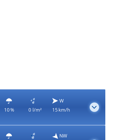
W
10 %
0 l/m²
15 km/h
NW