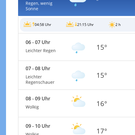
Regen, wenig
Sonne
04:58 Uhr
21:15 Uhr
2 h
06 - 07 Uhr
15°
Leichter Regen
07 - 08 Uhr
15°
Leichter
Regenschauer
08 - 09 Uhr
16°
Wolkig
09 - 10 Uhr
17°
Wolkig