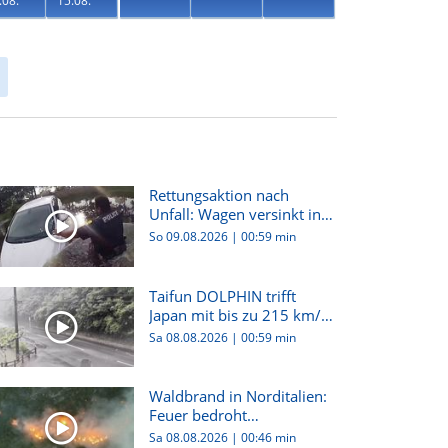
.08.
15.08.
Rettungsaktion nach
Unfall: Wagen versinkt in
See...
So 09.08.2026
|
00:59 min
Taifun DOLPHIN trifft
Japan mit bis zu 215 km/h
–...
Sa 08.08.2026
|
00:59 min
Waldbrand in Norditalien:
Feuer bedroht
Wohnhäuser...
Sa 08.08.2026
|
00:46 min