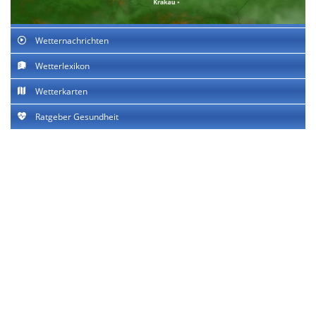
Wetternachrichten
Wetterlexikon
Wetterkarten
Ratgeber Gesundheit