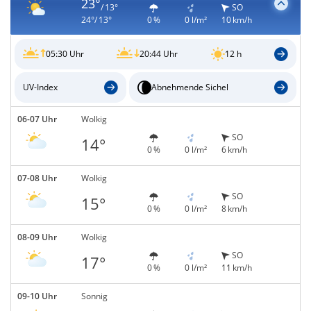
23°
/ 13°
SO
24°/ 13°
0 %
0 l/m²
10 km/h
05:30 Uhr
20:44 Uhr
12 h
UV-Index
Abnehmende Sichel
06-07 Uhr
Wolkig
SO
14°
0 %
0 l/m²
6 km/h
07-08 Uhr
Wolkig
SO
15°
0 %
0 l/m²
8 km/h
08-09 Uhr
Wolkig
SO
17°
0 %
0 l/m²
11 km/h
09-10 Uhr
Sonnig