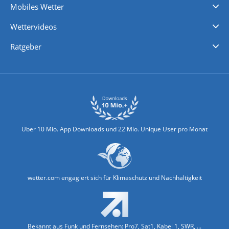
Mobiles Wetter
iPhone Wetter
iPad Wetter
Android Wetter
Wettervideos
Nachrichten
Deutschlandwetter
Schweizwetter
Österreichwetter
Regionalwetter
Wetter in Europa
Wetter Weltweit
Wetterlexikon
Promi-News
Ratgeber
Biowetter
Glätteindex
Reiseziel Finder
Erkältungswetter
Klima & Umwelt
Über 10 Mio. App Downloads und 22 Mio. Unique User pro Monat
wetter.com engagiert sich für Klimaschutz und Nachhaltigkeit
Bekannt aus Funk und Fernsehen: Pro7, Sat1, Kabel 1, SWR, ...