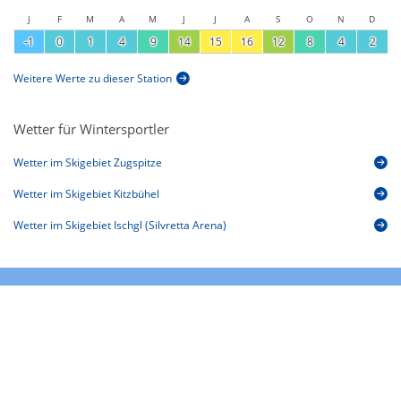
J
F
M
A
M
J
J
A
S
O
N
D
-1
0
1
4
9
14
15
16
12
8
4
2
Weitere Werte zu dieser Station
Wetter für Wintersportler
Wetter im Skigebiet Zugspitze
Wetter im Skigebiet Kitzbühel
Wetter im Skigebiet Ischgl (Silvretta Arena)