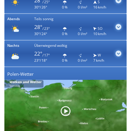
28°
/ 25°
S
30°/ 26°
0 %
0 l/m²
16 km/h
Abends
Teils sonnig
28°
/ 23°
SO
30°/ 24°
0 %
0 l/m²
10 km/h
Nachts
Überwiegend wolkig
22°
/ 17°
W
23°/ 18°
0 %
0 l/m²
7 km/h
Polen-Wetter