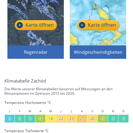
Karte öffnen
Karte öffnen
Regenradar
Windgeschwindigkeiten
Klimatabelle Zachód
Die Werte unserer Klimatabellen basieren auf Messungen an den
Klimastationen im Zeitraum 2015 bis 2020.
Temperatur Höchstwerte °C
J
F
M
A
M
J
J
A
S
O
N
D
3
5
8
14
18
22
23
25
20
13
8
6
Temperatur Tiefstwerte °C