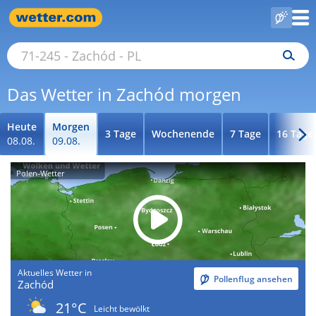
Das Wetter in Zachód morgen
Heute
Morgen
3 Tage
Wochenende
7 Tage
16 Tage
08.08.
09.08.
Polen-Wetter
Aktuelles Wetter in
Pollenflug ansehen
Zachód
21°C
Leicht bewölkt