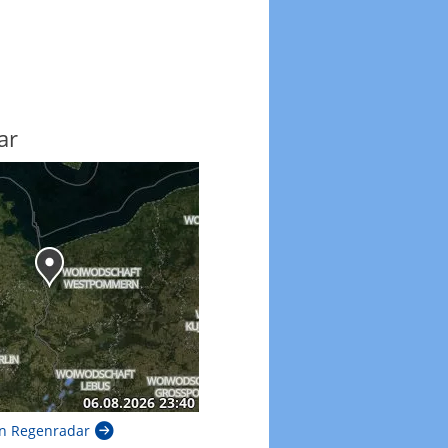
ar
n Regenradar