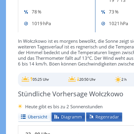
78 %
73 %
1019 hPa
1021 hPa
In Wołczkowo ist es morgens bewölkt, die Sonne zeigt si
weiteren Tagesverlauf ist es regnerisch und die Temper
der Himmel bedeckt und die Temperaturen liegen zwische
und das Thermometer fällt auf 13°C. Der Wind weht aus
6 bis 14 km/h. Böen können Geschwindigkeiten zwische
05:25 Uhr
20:50 Uhr
2 h
Stündliche Vorhersage Wołczkowo
Heute gibt es bis zu 2 Sonnenstunden
Übersicht
Diagramm
Regenradar