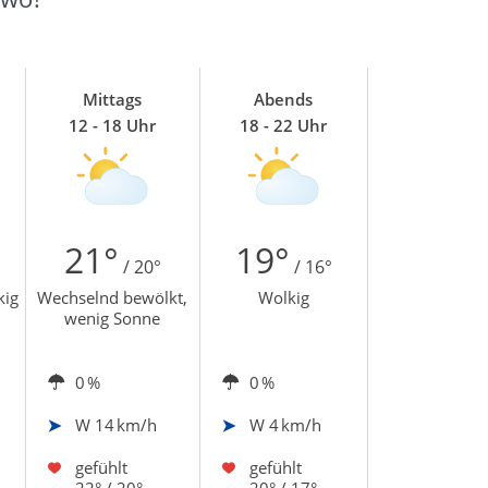
Mittags
Abends
12 - 18 Uhr
18 - 22 Uhr
21°
19°
/ 20°
/ 16°
kig
Wechselnd bewölkt,
Wolkig
wenig Sonne
0 %
0 %
W
14 km/h
W
4 km/h
gefühlt
gefühlt
22° / 20°
20° / 17°