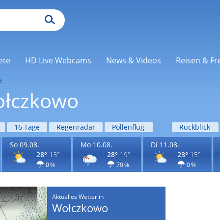
ete
HD Live Webcams
News & Videos
Reisen & Fre
e
ołczkowo
16 Tage
Regenradar
Pollenflug
Rückblick
So 09.08.
Mo 10.08.
Di 11.08.
28°
13°
28°
19°
23°
15°
0 %
70 %
0 %
Aktuelles Wetter in
Wołczkowo