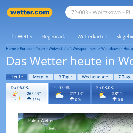
Ihr Wetter
Regenradar
Wetterkarten
Skigebi
Home
Europa
Polen
Woiwodschaft Westpommern
Wołczkowo
Heut
Das Wetter heute in W
Heute
Morgen
3 Tage
Wochenende
7 Tage
Do 06.08.
Fr 07.08.
Sa 08.08.
26°
19°
21°
13°
23°
12°
55 %
0 %
0 %
Polen-Wetter