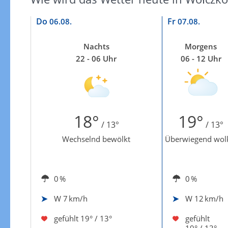
Do
Fr
06.08.
07.08.
Nachts
Morgens
22 - 06 Uhr
06 - 12 Uhr
18°
19°
/ 13°
/ 13°
Wechselnd bewölkt
Überwiegend wol
0 %
0 %
W
7 km/h
W
12 km/h
gefühlt
19° / 13°
gefühlt
19° / 13°