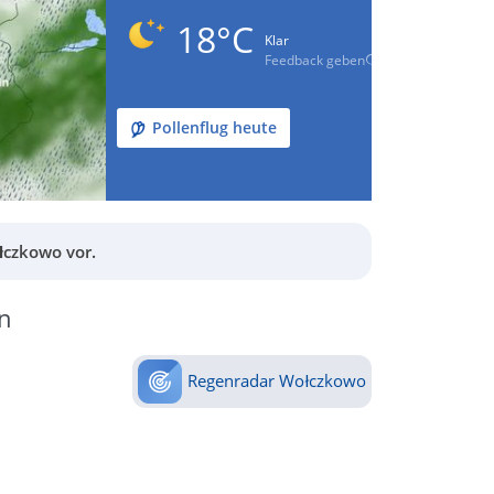
18°C
Klar
Feedback geben
Pollenflug heute
łczkowo vor.
n
Regenradar Wołczkowo