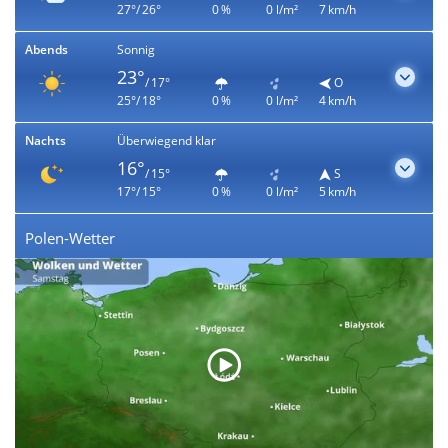
27°/ 26°
0 %
0 l/m²
7 km/h
Abends
Sonnig
23°
/ 17°
O
25°/ 18°
0 %
0 l/m²
4 km/h
Nachts
Überwiegend klar
16°
/ 15°
S
17°/ 15°
0 %
0 l/m²
5 km/h
Polen-Wetter