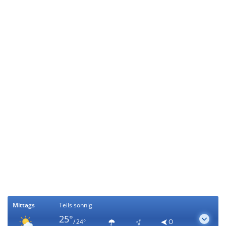
Mittags
Teils sonnig
25°
/ 24°
O