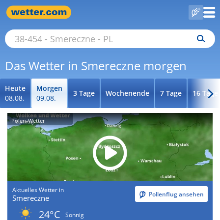
Das Wetter in Smereczne morgen
Heute
Morgen
3 Tage
Wochenende
7 Tage
16 Tage
08.08.
09.08.
Polen-Wetter
Aktuelles Wetter in
Pollenflug ansehen
Smereczne
24°C
Sonnig