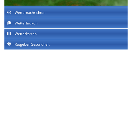
Wetternachrichten
Wetterlexikon
Wetterkarten
Ratgeber Gesundheit