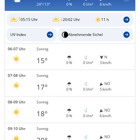
24°/ 13°
0 %
0 l/m²
6 km/h
05:15 Uhr
20:02 Uhr
11 h
UV-Index
Abnehmende Sichel
06-07 Uhr
Sonnig
N
15°
0 %
0 l/m²
3 km/h
07-08 Uhr
Sonnig
NO
17°
0 %
0 l/m²
5 km/h
08-09 Uhr
Sonnig
NO
18°
0 %
0 l/m²
6 km/h
09-10 Uhr
Sonnig
NO