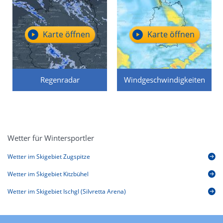
Karte öffnen
Karte öffnen
Regenradar
Windgeschwindigkeiten
Wetter für Wintersportler
Wetter im Skigebiet Zugspitze
Wetter im Skigebiet Kitzbühel
Wetter im Skigebiet Ischgl (Silvretta Arena)