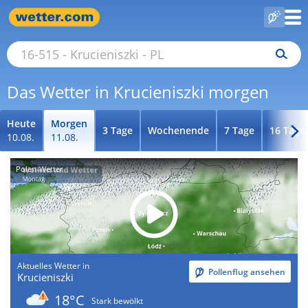
Das Wetter in Krucieniszki morgen
Heute
Morgen
3 Tage
Wochenende
7 Tage
16 Tage
10.08.
11.08.
Polen-Wetter
Aktuelles Wetter in
Pollenflug ansehen
Krucieniszki
18°C
Stark bewölkt