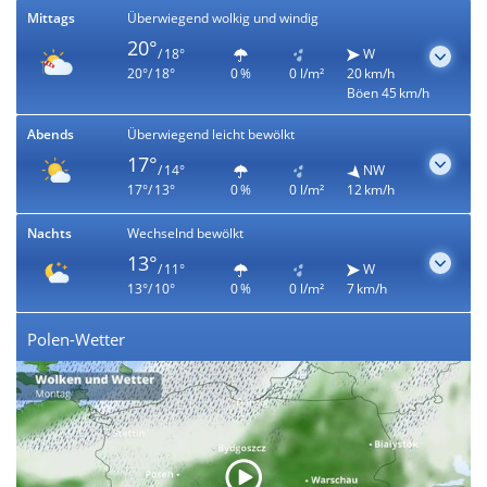
Mittags
Überwiegend wolkig und windig
20°
/ 18°
W
20°/ 18°
0 %
0 l/m²
20 km/h
Böen 45 km/h
Abends
Überwiegend leicht bewölkt
17°
/ 14°
NW
17°/ 13°
0 %
0 l/m²
12 km/h
Nachts
Wechselnd bewölkt
13°
/ 11°
W
13°/ 10°
0 %
0 l/m²
7 km/h
Polen-Wetter