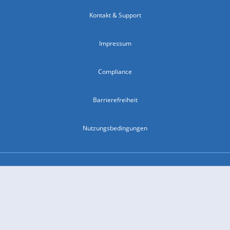
Kontakt & Support
Impressum
Compliance
Barrierefreiheit
Nutzungsbedingungen
© 2026 wetter.com Group GmbH - alle Rechte vorbehalten