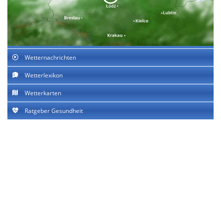
Wetternachrichten
Wetterlexikon
Wetterkarten
Ratgeber Gesundheit