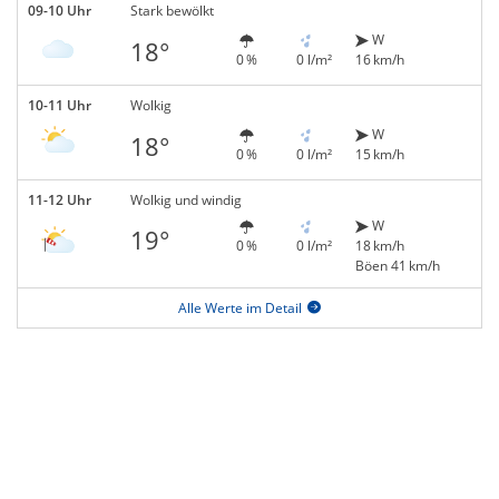
09-10 Uhr
Stark bewölkt
W
18°
0 %
0 l/m²
16 km/h
10-11 Uhr
Wolkig
W
18°
0 %
0 l/m²
15 km/h
11-12 Uhr
Wolkig und windig
W
19°
0 %
0 l/m²
18 km/h
Böen 41 km/h
Alle Werte im Detail