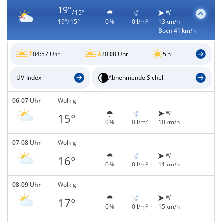
19°
/ 15°
W
19°/ 15°
0 %
0 l/m²
13 km/h
Böen 41 km/h
04:57 Uhr
20:08 Uhr
5 h
UV-Index
Abnehmende Sichel
06-07 Uhr
Wolkig
W
15°
0 %
0 l/m²
10 km/h
07-08 Uhr
Wolkig
W
16°
0 %
0 l/m²
11 km/h
08-09 Uhr
Wolkig
W
17°
0 %
0 l/m²
15 km/h