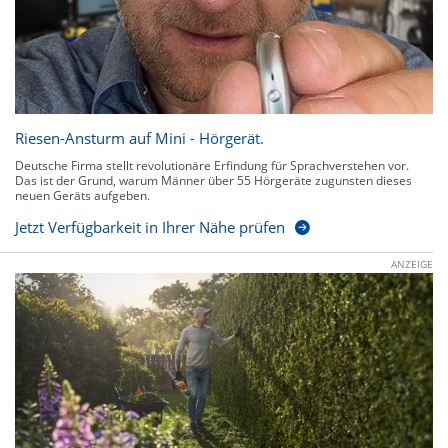
Riesen-Ansturm auf Mini - Hörgerät.
Deutsche Firma stellt revolutionäre Erfindung für Sprachverstehen vor.
Das ist der Grund, warum Männer über 55 Hörgeräte zugunsten dieses
neuen Geräts aufgeben.
Jetzt Verfügbarkeit in Ihrer Nähe prüfen
ANZEIGE