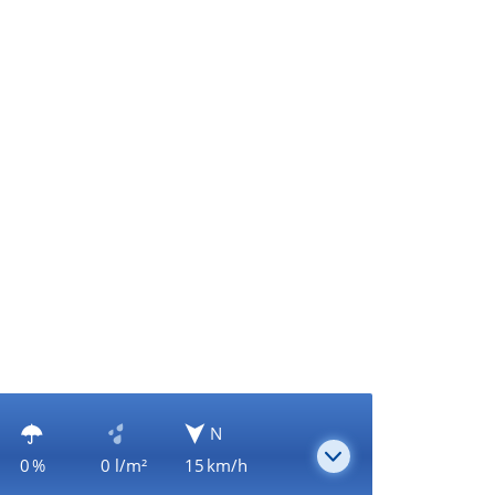
N
0 %
0 l/m²
15 km/h