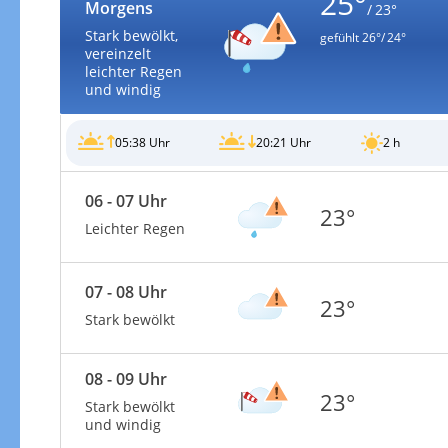
25°
Morgens
/ 23°
Stark bewölkt,
gefühlt
26°/ 24°
vereinzelt
leichter Regen
und windig
Unwetterwarnungen
05:38 Uhr
20:21 Uhr
2 h
06 - 07 Uhr
23°
Leichter Regen
07 - 08 Uhr
23°
Stark bewölkt
08 - 09 Uhr
23°
Stark bewölkt
und windig
Unwetterwarnungen aktuell