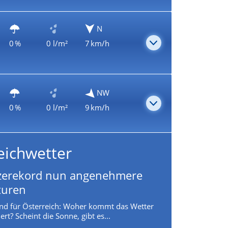
N
0 %
0 l/m²
7 km/h
NW
0 %
0 l/m²
9 km/h
eichwetter
zerekord nun angenehmere
turen
nd für Österreich: Woher kommt das Wetter
rt? Scheint die Sonne, gibt es...