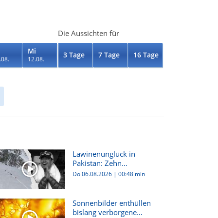
Die Aussichten für
Mi
3 Tage
7 Tage
16 Tage
.08.
12.08.
Lawinenunglück in
Pakistan: Zehn
Bergsteiger:innen...
Do 06.08.2026
|
00:48 min
Sonnenbilder enthüllen
bislang verborgene