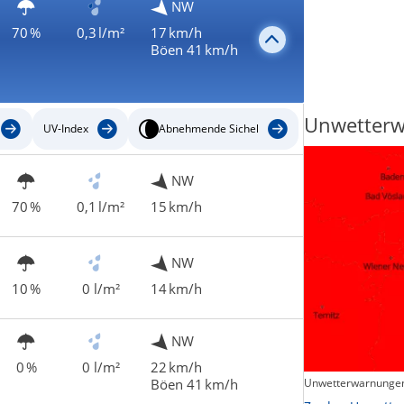
NW
70 %
0,3 l/m²
17 km/h
Böen 41 km/h
Regenradar
Unwetter
UV-Index
Abnehmende Sichel
NW
70 %
0,1 l/m²
15 km/h
NW
10 %
0 l/m²
14 km/h
NW
0 %
0 l/m²
22 km/h
Böen 41 km/h
Unwetterwarnungen
Zum animierten Regenradar