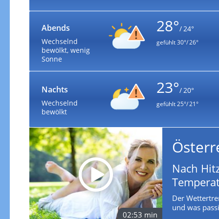
28°
Abends
/ 24°
Wechselnd
gefühlt
30°/ 26°
bewölkt, wenig
Sonne
23°
Nachts
/ 20°
Wechselnd
gefühlt
25°/ 21°
bewölkt
Österr
Nach Hit
Tempera
Der Wettertre
und was passie
02:53 min