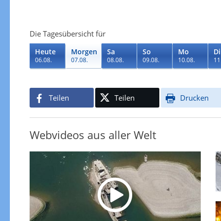
Die Tagesübersicht für
Heute
Morgen
Sa
So
Mo
Di
06.08.
07.08.
08.08.
09.08.
10.08.
11
Teilen
Teilen
Drucken
Webvideos aus aller Welt