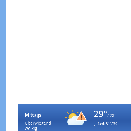
29°
Mittags
/ 28°
Überwiegend
gefühlt
31°/ 30°
wolkig