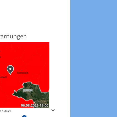
warnungen
Regenradar
 aktuell
Zum animierten Regenradar