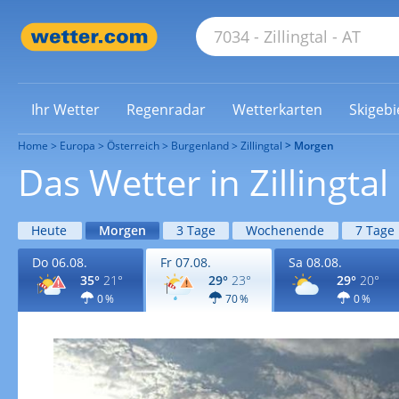
Ihr Wetter
Regenradar
Wetterkarten
Skigebi
Home
Europa
Österreich
Burgenland
Zillingtal
Morgen
Das Wetter in Zillingta
Heute
Morgen
3 Tage
Wochenende
7 Tage
Do 06.08.
Fr 07.08.
Sa 08.08.
35°
21°
29°
23°
29°
20°
0 %
70 %
0 %