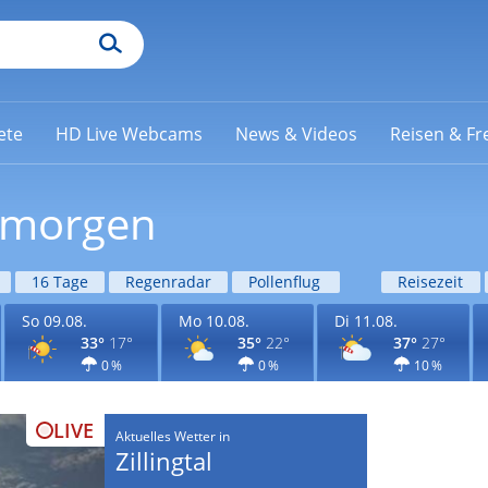
ete
HD Live Webcams
News & Videos
Reisen & Fre
l morgen
16 Tage
Regenradar
Pollenflug
Reisezeit
So 09.08.
Mo 10.08.
Di 11.08.
33°
17°
35°
22°
37°
27°
0 %
0 %
10 %
LIVE
Aktuelles Wetter in
Zillingtal