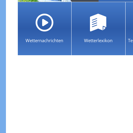
Wetternachrichten
Wetterlexikon
Te