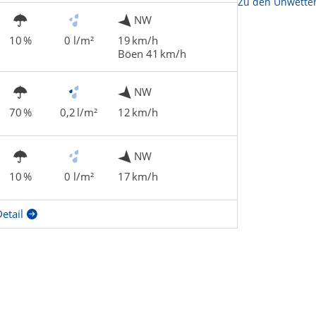
Zu den Unwette
NW
10 %
0 l/m²
19 km/h
Böen 41 km/h
NW
70 %
0,2 l/m²
12 km/h
NW
10 %
0 l/m²
17 km/h
etail