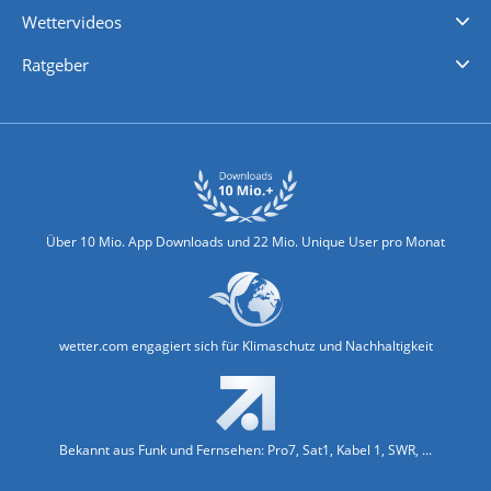
Wettervideos
Nachrichten
Deutschlandwetter
Schweizwetter
Österreichwetter
Regionalwetter
Wetter in Europa
Wetter Weltweit
Wetterlexikon
Promi-News
Ratgeber
Biowetter
Glätteindex
Reiseziel Finder
Erkältungswetter
Klima & Umwelt
Über 10 Mio. App Downloads und 22 Mio. Unique User pro Monat
wetter.com engagiert sich für Klimaschutz und Nachhaltigkeit
Bekannt aus Funk und Fernsehen: Pro7, Sat1, Kabel 1, SWR, ...