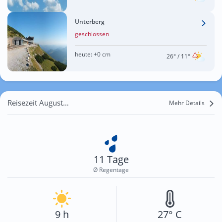
Unterberg
geschlossen
heute:
+0 cm
26°
/ 11°
Reisezeit August für Zillingtal
Mehr Details
11 Tage
Ø Regentage
9 h
27° C