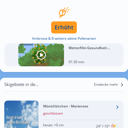
Erhöht
Ambrosia & 8 weitere aktive Pollenarten
Wetterfilm Gesundheit:...
01:30 min
Skigebiete in der Nähe von Zillingtal
Entdecke mehr
Mönichkirchen - Mariensee
geschlossen
heute:
+0 cm
24°
/ 10°