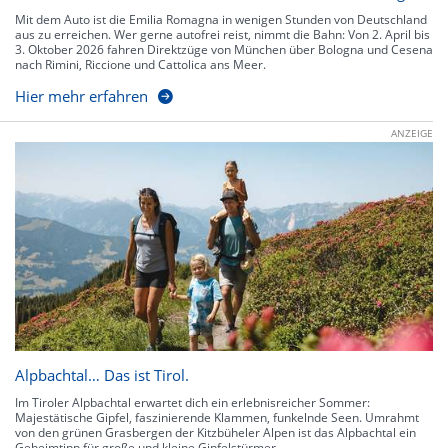
Mit dem Auto ist die Emilia Romagna in wenigen Stunden von Deutschland
aus zu erreichen. Wer gerne autofrei reist, nimmt die Bahn: Von 2. April bis
3. Oktober 2026 fahren Direktzüge von München über Bologna und Cesena
nach Rimini, Riccione und Cattolica ans Meer.
Hier mehr erfahren
ANZEIGE
Alpbachtal… Das ist Tirol.
Im Tiroler Alpbachtal erwartet dich ein erlebnisreicher Sommer:
Majestätische Gipfel, faszinierende Klammen, funkelnde Seen. Umrahmt
von den grünen Grasbergen der Kitzbüheler Alpen ist das Alpbachtal ein
Geheimtipp für große und kleine Gipfelstürmer.