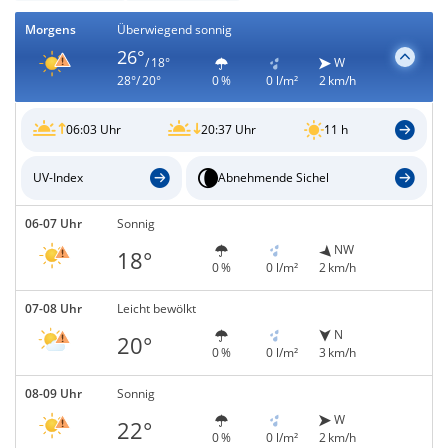
Morgens
Überwiegend sonnig
26°
/ 18°
W
28°/ 20°
0 %
0 l/m²
2 km/h
06:03 Uhr
20:37 Uhr
11 h
UV-Index
Abnehmende Sichel
06-07 Uhr
Sonnig
NW
18°
0 %
0 l/m²
2 km/h
07-08 Uhr
Leicht bewölkt
N
20°
0 %
0 l/m²
3 km/h
08-09 Uhr
Sonnig
W
22°
0 %
0 l/m²
2 km/h