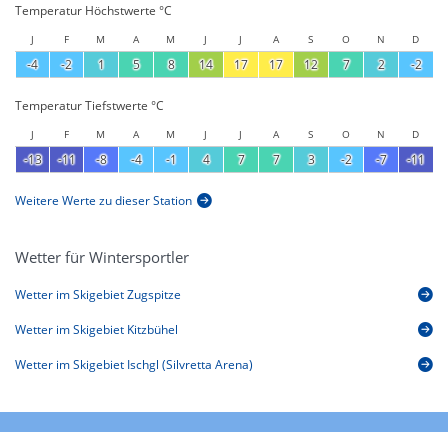
Temperatur Höchstwerte °C
J
F
M
A
M
J
J
A
S
O
N
D
-4
-2
1
5
8
14
17
17
12
7
2
-2
Temperatur Tiefstwerte °C
J
F
M
A
M
J
J
A
S
O
N
D
-13
-11
-8
-4
-1
4
7
7
3
-2
-7
-11
Weitere Werte zu dieser Station
Wetter für Wintersportler
Wetter im Skigebiet Zugspitze
Wetter im Skigebiet Kitzbühel
Wetter im Skigebiet Ischgl (Silvretta Arena)