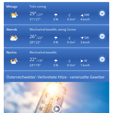
Mittags
Teils sonnig
29°
/ 27°
NW
31°/ 27°
0 %
0 l/m²
4 km/h
Abends
Wechselnd bewölkt, wenig Sonne
26°
/ 22°
SW
28°/ 22°
0 %
0 l/m²
3 km/h
Nachts
Wechselnd bewölkt
22°
/ 19°
W
24°/ 19°
0 %
0 l/m²
1 km/h
Österreichwetter: Verbreitete Hitze - vereinzelte Gewitter