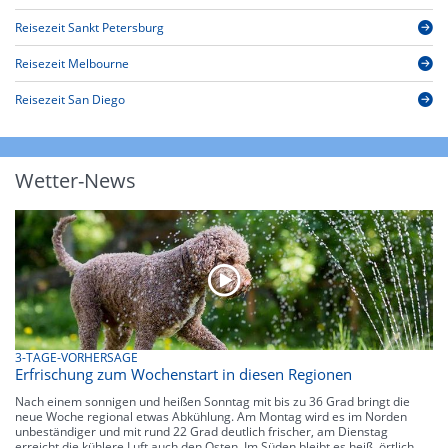
Reisezeit Sankt Petersburg
Reisezeit Melbourne
Reisezeit San Diego
Wetter-News
3-TAGE-VORHERSAGE
Erfrischung zum Wochenstart in diesen Regionen
Nach einem sonnigen und heißen Sonntag mit bis zu 36 Grad bringt die
neue Woche regional etwas Abkühlung. Am Montag wird es im Norden
unbeständiger und mit rund 22 Grad deutlich frischer, am Dienstag
erreicht die kühlere Luft auch den Osten. Im Süden bleibt es heiß, örtlich