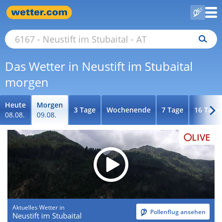
Das Wetter in Neustift im Stubaital
morgen
Heute
Morgen
3 Tage
Wochenende
7 Tage
16 Tage
08.08.
09.08.
LIVE
Aktuelles Wetter in
Pollenflug ansehen
Neustift im Stubaital