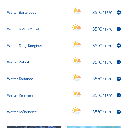
35°C
Wetter Bartolovec
/
16°C
35°C
Wetter Kućan Marof
/
17°C
35°C
Wetter Donji Kneginec
/
19°C
35°C
Wetter Žabnik
/
15°C
35°C
Wetter Štefanec
/
16°C
35°C
Wetter Kelemen
/
18°C
35°C
Wetter Kaštelanec
/
18°C