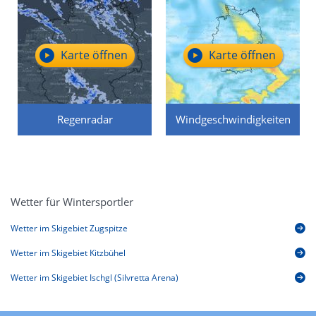
Karte öffnen
Karte öffnen
Regenradar
Windgeschwindigkeiten
Wetter für Wintersportler
Wetter im Skigebiet Zugspitze
Wetter im Skigebiet Kitzbühel
Wetter im Skigebiet Ischgl (Silvretta Arena)