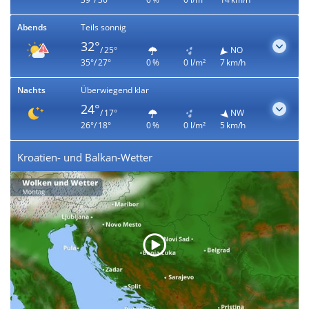
Abends
Teils sonnig
32°
/ 25°
NO
35°/ 27°
0 %
0 l/m²
7 km/h
Nachts
Überwiegend klar
24°
/ 17°
NW
26°/ 18°
0 %
0 l/m²
5 km/h
Kroatien- und Balkan-Wetter