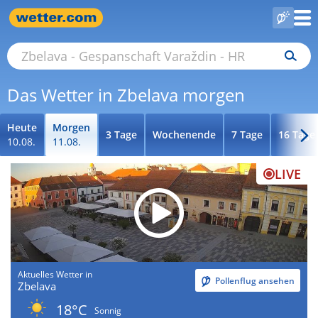
Das Wetter in Zbelava morgen
Heute
Morgen
3 Tage
Wochenende
7 Tage
16 Tage
10.08.
11.08.
LIVE
Aktuelles Wetter in
Pollenflug ansehen
Zbelava
18°C
Sonnig