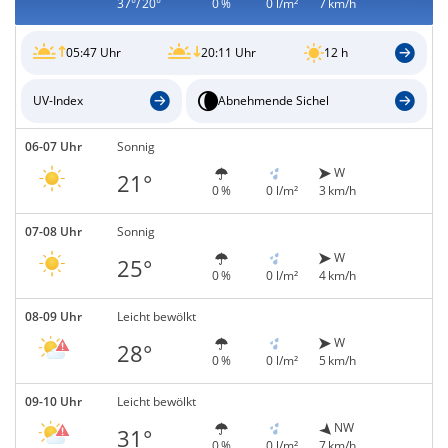
37°/ 20°
0 %
0 l/m²
7 km/h
05:47 Uhr
20:11 Uhr
12 h
UV-Index
Abnehmende Sichel
06-07 Uhr
Sonnig
W
21°
0 %
0 l/m²
3 km/h
07-08 Uhr
Sonnig
W
25°
0 %
0 l/m²
4 km/h
08-09 Uhr
Leicht bewölkt
W
28°
0 %
0 l/m²
5 km/h
09-10 Uhr
Leicht bewölkt
NW
31°
0 %
0 l/m²
7 km/h