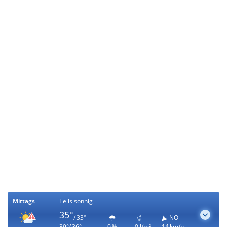
Mittags
Teils sonnig
35°
/ 33°
NO
39°/ 36°
0 %
0 l/m²
14 km/h