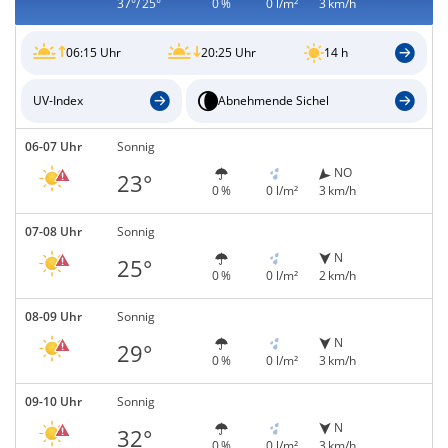
37°/ 25°
0 %
0 l/m²
3 km/h
06:15 Uhr
20:25 Uhr
14 h
UV-Index
Abnehmende Sichel
06-07 Uhr
Sonnig
NO
23°
0 %
0 l/m²
3 km/h
07-08 Uhr
Sonnig
N
25°
0 %
0 l/m²
2 km/h
08-09 Uhr
Sonnig
N
29°
0 %
0 l/m²
3 km/h
09-10 Uhr
Sonnig
N
32°
0 %
0 l/m²
3 km/h