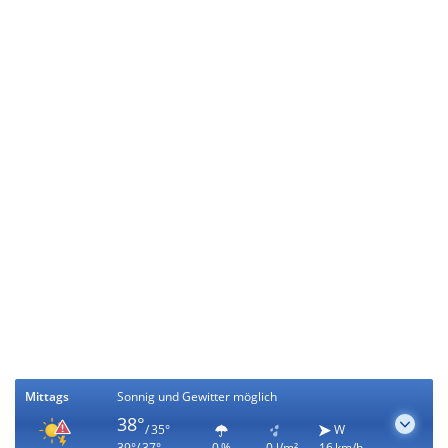
Mittags
Sonnig und Gewitter möglich
38°
/ 35°
W
39°/ 37°
0 %
0 l/m²
16 km/h