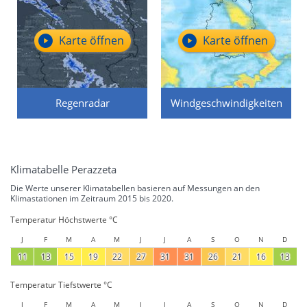
Karte öffnen
Karte öffnen
Regenradar
Windgeschwindigkeiten
Klimatabelle Perazzeta
Die Werte unserer Klimatabellen basieren auf Messungen an den
Klimastationen im Zeitraum 2015 bis 2020.
Temperatur Höchstwerte °C
J
F
M
A
M
J
J
A
S
O
N
D
11
13
15
19
22
27
31
31
26
21
16
13
Temperatur Tiefstwerte °C
J
F
M
A
M
J
J
A
S
O
N
D