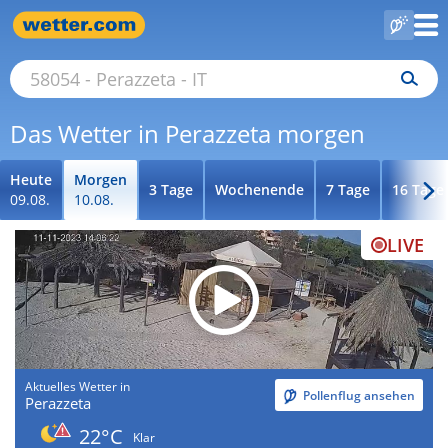
Das Wetter in Perazzeta morgen
Heute
Morgen
3 Tage
Wochenende
7 Tage
16 Tage
09.08.
10.08.
LIVE
Aktuelles Wetter in
Pollenflug ansehen
Perazzeta
22°C
Klar