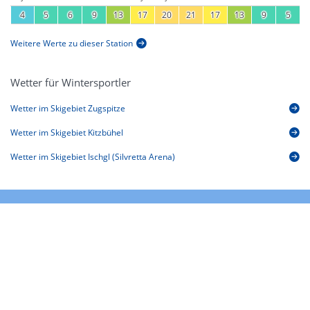
4
5
6
9
13
17
20
21
17
13
9
5
Weitere Werte zu dieser Station
Wetter für Wintersportler
Wetter im Skigebiet Zugspitze
Wetter im Skigebiet Kitzbühel
Wetter im Skigebiet Ischgl (Silvretta Arena)