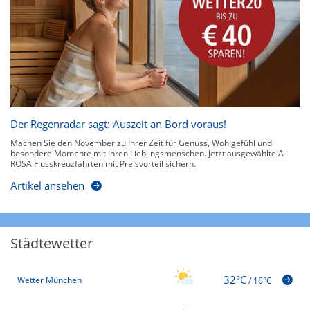
Der Regenradar sagt: Auszeit an Bord voraus!
Machen Sie den November zu Ihrer Zeit für Genuss, Wohlgefühl und
besondere Momente mit Ihren Lieblingsmenschen. Jetzt ausgewählte A-
ROSA Flusskreuzfahrten mit Preisvorteil sichern.
Artikel ansehen
Städtewetter
32°C
Wetter München
/
16°C