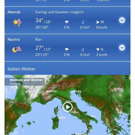
Abends
Sonnig und Gewitter möglich
34°
/ 28°
W
38°/ 30°
0 %
0 l/m²
9 km/h
Nachts
Klar
27°
/ 23°
N
29°/ 25°
0 %
0 l/m²
2 km/h
Italien-Wetter