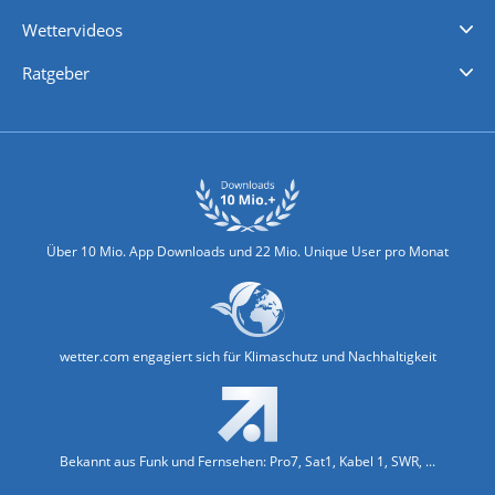
iPhone Wetter
iPad Wetter
Android Wetter
Wettervideos
Nachrichten
Deutschlandwetter
Schweizwetter
Österreichwetter
Regionalwetter
Wetter in Europa
Wetter Weltweit
Wetterlexikon
Promi-News
Ratgeber
Biowetter
Glätteindex
Reiseziel Finder
Erkältungswetter
Klima & Umwelt
Über 10 Mio. App Downloads und 22 Mio. Unique User pro Monat
wetter.com engagiert sich für Klimaschutz und Nachhaltigkeit
Bekannt aus Funk und Fernsehen: Pro7, Sat1, Kabel 1, SWR, ...