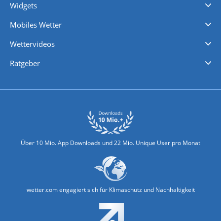
Widgets
Regenradar
Windgeschwindigkeiten
Temperatur
Sonnenschein
Wassertemperatur
Mobiles Wetter
iPhone Wetter
iPad Wetter
Android Wetter
Wettervideos
Nachrichten
Deutschlandwetter
Schweizwetter
Österreichwetter
Regionalwetter
Wetter in Europa
Wetter Weltweit
Wetterlexikon
Promi-News
Ratgeber
Biowetter
Glätteindex
Reiseziel Finder
Erkältungswetter
Klima & Umwelt
Über 10 Mio. App Downloads und 22 Mio. Unique User pro Monat
wetter.com engagiert sich für Klimaschutz und Nachhaltigkeit