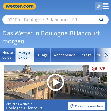
Das Wetter in Boulogne-Billancourt
morgen
Heute
Morgen
3 Tage
Wochenende
7 Tage
16 Tage
06.08.
07.08.
LIVE
Aktuelles Wetter in
Pollenflug ansehen
Boulogne-Billancourt