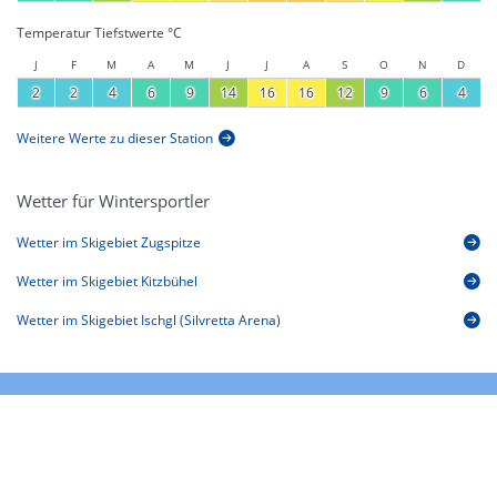
Temperatur Tiefstwerte °C
J
F
M
A
M
J
J
A
S
O
N
D
2
2
4
6
9
14
16
16
12
9
6
4
Weitere Werte zu dieser Station
Wetter für Wintersportler
Wetter im Skigebiet Zugspitze
Wetter im Skigebiet Kitzbühel
Wetter im Skigebiet Ischgl (Silvretta Arena)