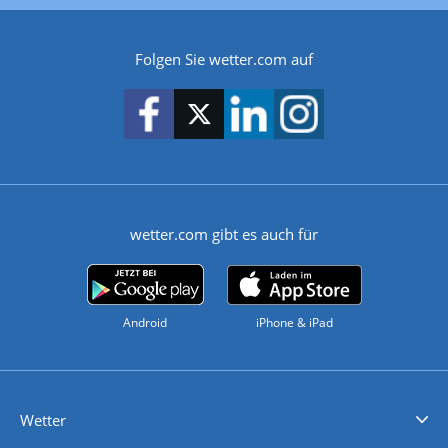
Folgen Sie wetter.com auf
wetter.com gibt es auch für
Android
iPhone & iPad
Wetter
Videovorhersagen
Kolumnen
Unwetterwarnungen
wetter.com Deutschland
wetter.com Schweiz
wetter.com Österreich
Werben
Homepage Widget
Wetter API
Wetter- und Geodaten - meteonomiqs.com
tiempo.es
meteos24.fr
ilmeteo24.it
pogoda24.pl
weather24.co.uk