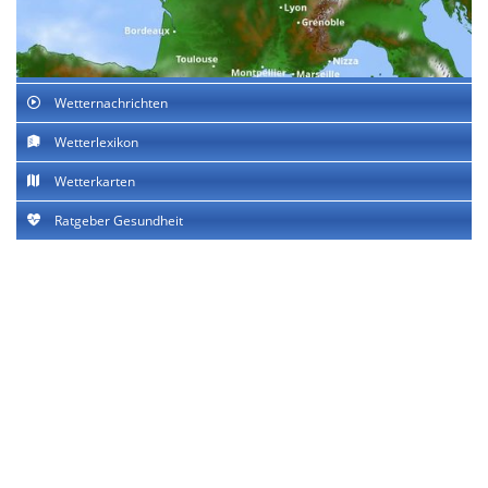
Wetternachrichten
Wetterlexikon
Wetterkarten
Ratgeber Gesundheit