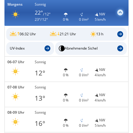
Morgens
Sonnig
22°
/ 12°
NW
23°/ 12°
0 %
0 l/m²
5 km/h
06:32 Uhr
21:21 Uhr
13 h
UV-Index
Abnehmende Sichel
06-07 Uhr
Sonnig
NW
12°
0 %
0 l/m²
4 km/h
07-08 Uhr
Sonnig
NW
13°
0 %
0 l/m²
4 km/h
08-09 Uhr
Sonnig
NW
16°
0 %
0 l/m²
5 km/h