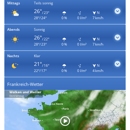
Mittags
Teils sonnig
26°
/ 23°
N
28°/ 24°
0 %
0 l/m²
7 km/h
Abends
Sonnig
26°
/ 22°
N
28°/ 23°
0 %
0 l/m²
7 km/h
Nachts
Klar
21°
/ 16°
N
22°/ 17°
0 %
0 l/m²
4 km/h
Frankreich-Wetter