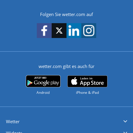
Folgen Sie wetter.com auf
wetter.com gibt es auch für
Android
iPhone & iPad
Wetter
Videovorhersagen
Kolumnen
Unwetterwarnungen
wetter.com Deutschland
wetter.com Schweiz
wetter.com Österreich
Werben
Homepage Widget
Wetter API
Wetter- und Geodaten - meteonomiqs.com
tiempo.es
meteos24.fr
ilmeteo24.it
pogoda24.pl
weather24.co.uk