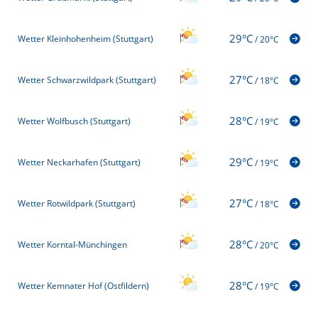
29°C
Wetter Kleinhohenheim (Stuttgart)
/
20°C
27°C
Wetter Schwarzwildpark (Stuttgart)
/
18°C
28°C
Wetter Wolfbusch (Stuttgart)
/
19°C
29°C
Wetter Neckarhafen (Stuttgart)
/
19°C
27°C
Wetter Rotwildpark (Stuttgart)
/
18°C
28°C
Wetter Korntal-Münchingen
/
20°C
28°C
Wetter Kemnater Hof (Ostfildern)
/
19°C