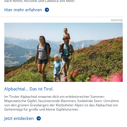
nach Rimini, Riccione und Cattolica ans Meer.
Hier mehr erfahren
ANZEIGE
Alpbachtal… Das ist Tirol.
Im Tiroler Alpbachtal erwartet dich ein erlebnisreicher Sommer:
Majestätische Gipfel, faszinierende Klammen, funkelnde Seen. Umrahmt
von den grünen Grasbergen der Kitzbüheler Alpen ist das Alpbachtal ein
Geheimtipp für große und kleine Gipfelstürmer.
Jetzt entdecken