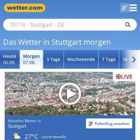
Das Wetter in Stuttgart morgen
Heute
Morgen
3 Tage
Wochenende
7 Tage
16 Tage
06.08.
07.08.
LIVE
Aktuelles Wetter in
Pollenflug ansehen
Stuttgart
27°C
Leicht bewölkt