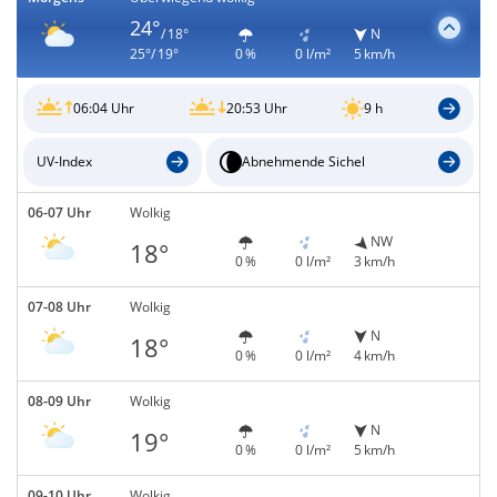
24°
/ 18°
N
25°/ 19°
0 %
0 l/m²
5 km/h
06:04 Uhr
20:53 Uhr
9 h
UV-Index
Abnehmende Sichel
06-07 Uhr
Wolkig
NW
18°
0 %
0 l/m²
3 km/h
07-08 Uhr
Wolkig
N
18°
0 %
0 l/m²
4 km/h
08-09 Uhr
Wolkig
N
19°
0 %
0 l/m²
5 km/h
09-10 Uhr
Wolkig