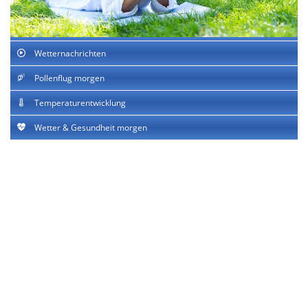
Wetternachrichten
Pollenflug morgen
Temperaturentwicklung
Wetter & Gesundheit morgen