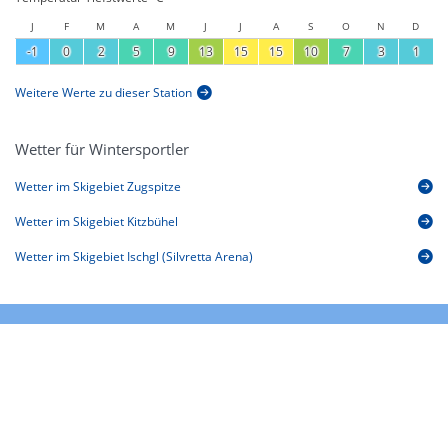
J
F
M
A
M
J
J
A
S
O
N
D
-1
0
2
5
9
13
15
15
10
7
3
1
Weitere Werte zu dieser Station
Wetter für Wintersportler
Wetter im Skigebiet Zugspitze
Wetter im Skigebiet Kitzbühel
Wetter im Skigebiet Ischgl (Silvretta Arena)