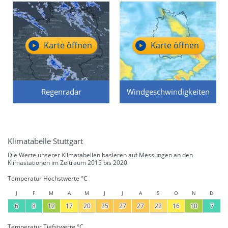
Karte öffnen
Karte öffnen
Regenradar
Windgeschwindigkeiten
Klimatabelle Stuttgart
Die Werte unserer Klimatabellen basieren auf Messungen an den
Klimastationen im Zeitraum 2015 bis 2020.
Temperatur Höchstwerte °C
J
F
M
A
M
J
J
A
S
O
N
D
6
8
12
17
20
25
27
27
22
16
10
7
Temperatur Tiefstwerte °C