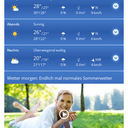
28°
/ 25°
N
30°/ 26°
0 %
0 l/m²
9 km/h
Abends
Sonnig
26°
/ 21°
N
28°/ 22°
0 %
0 l/m²
6 km/h
Nachts
Überwiegend wolkig
20°
/ 16°
NW
21°/ 17°
0 %
0 l/m²
4 km/h
Wetter morgen: Endlich mal normales Sommerwetter