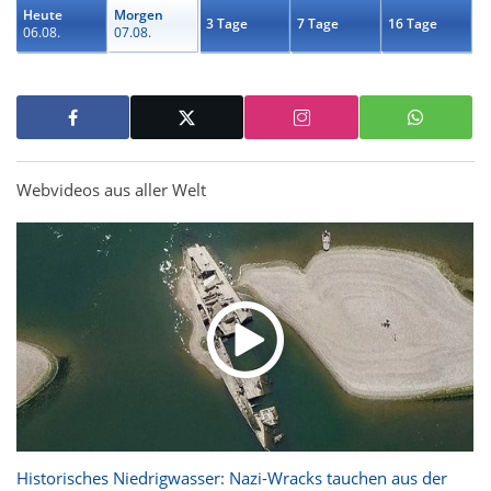
Heute
Morgen
3 Tage
7 Tage
16 Tage
06.08.
07.08.
Webvideos aus aller Welt
Historisches Niedrigwasser: Nazi-Wracks tauchen aus der