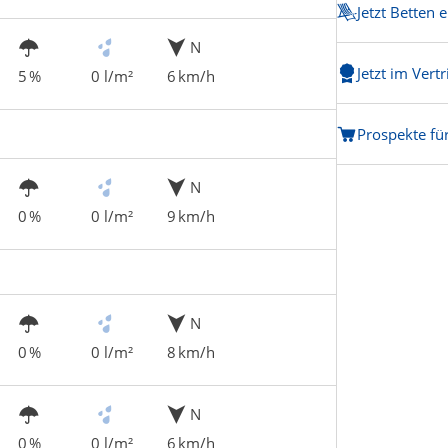
Jetzt Betten 
N
Jetzt im Vert
5 %
0 l/m²
6 km/h
Prospekte fü
N
0 %
0 l/m²
9 km/h
N
0 %
0 l/m²
8 km/h
N
0 %
0 l/m²
6 km/h