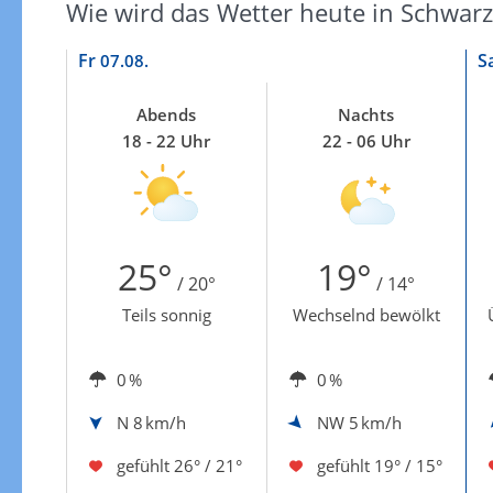
Wie wird das Wetter heute in Schwarz
Fr
S
07.08.
Abends
Nachts
18 - 22 Uhr
22 - 06 Uhr
25°
19°
/ 20°
/ 14°
Teils sonnig
Wechselnd bewölkt
0 %
0 %
N
8 km/h
NW
5 km/h
gefühlt
26° / 21°
gefühlt
19° / 15°