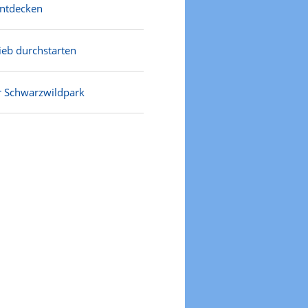
entdecken
rieb durchstarten
r Schwarzwildpark