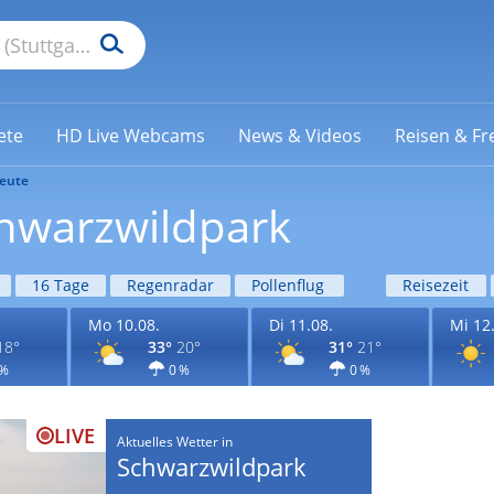
ete
HD Live Webcams
News & Videos
Reisen & Fre
eute
chwarzwildpark
16 Tage
Regenradar
Pollenflug
Reisezeit
Mo 10.08.
Di 11.08.
Mi 12
18°
33°
20°
31°
21°
 %
0 %
0 %
LIVE
Aktuelles Wetter in
Schwarzwildpark