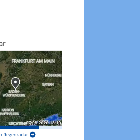
ar
n Regenradar