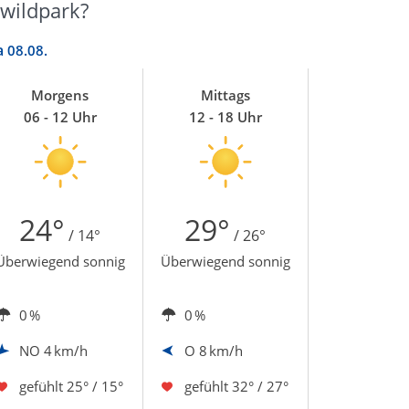
wildpark?
a
08.08.
Morgens
Mittags
06 - 12 Uhr
12 - 18 Uhr
24°
29°
/ 14°
/ 26°
Überwiegend sonnig
Überwiegend sonnig
0 %
0 %
NO
4 km/h
O
8 km/h
gefühlt
25° / 15°
gefühlt
32° / 27°