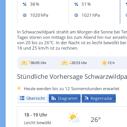
38 %
51 %
1020 hPa
1021 hPa
In Schwarzwildpark strahlt am Morgen die Sonne bei Te
Tages stören von mittags bis zum Abend hin nur einzel
von 20 bis zu 26°C. In der Nacht ist es leicht bewölkt b
18 und 25 km/h ist zu rechnen.
06:05 Uhr
20:53 Uhr
12 h
Stündliche Vorhersage Schwarzwildpa
Heute werden bis zu 12 Sonnenstunden erwartet
Übersicht
Diagramm
Regenradar
18 - 19 Uhr
26°
Leicht bewölkt