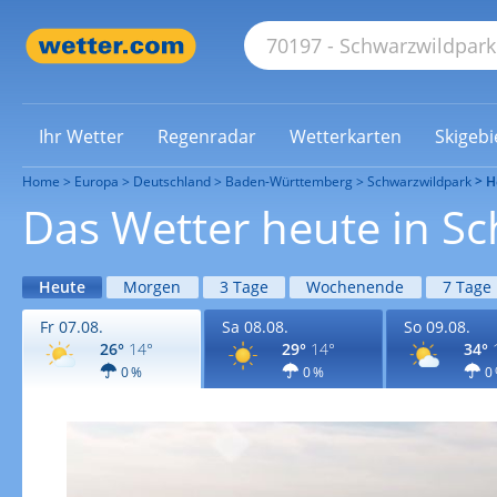
Ihr Wetter
Regenradar
Wetterkarten
Skigebi
Home
Europa
Deutschland
Baden-Württemberg
Schwarzwildpark
H
Das Wetter heute in S
Heute
Morgen
3 Tage
Wochenende
7 Tage
Fr 07.08.
Sa 08.08.
So 09.08.
26°
14°
29°
14°
34°
0 %
0 %
0