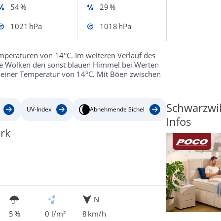
54 %
29 %
1021 hPa
1018 hPa
mperaturen von 14°C. Im weiteren Verlauf des
ne Wolken den sonst blauen Himmel bei Werten
ei einer Temperatur von 14°C. Mit Böen zwischen
Schwarzwil
UV-Index
Abnehmende Sichel
Infos
rk
N
5 %
0 l/m²
8 km/h