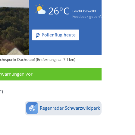
26°C
Leicht bewölkt
Feedback geben
Pollenflug heute
chtspunkt Dachskopf (Entfernung: ca. 7.1 km)
erwarnungen vor
n
Regenradar Schwarzwildpark