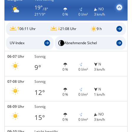
19°
/ 8°
NO
21°/ 9°
0 %
0 l/m²
3 km/h
06:11 Uhr
21:08 Uhr
9 h
UV-Index
Abnehmende Sichel
06-07 Uhr
Sonnig
N
9°
0 %
0 l/m²
3 km/h
07-08 Uhr
Sonnig
N
12°
0 %
0 l/m²
1 km/h
08-09 Uhr
Sonnig
NO
15°
0 %
0 l/m²
3 km/h
09-10 Uhr
Leicht bewölkt