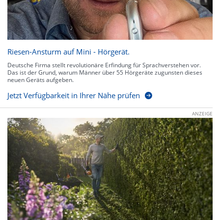
Riesen-Ansturm auf Mini - Hörgerät.
Deutsche Firma stellt revolutionäre Erfindung für Sprachverstehen vor.
Das ist der Grund, warum Männer über 55 Hörgeräte zugunsten dieses
neuen Geräts aufgeben.
Jetzt Verfügbarkeit in Ihrer Nähe prüfen
ANZEIGE