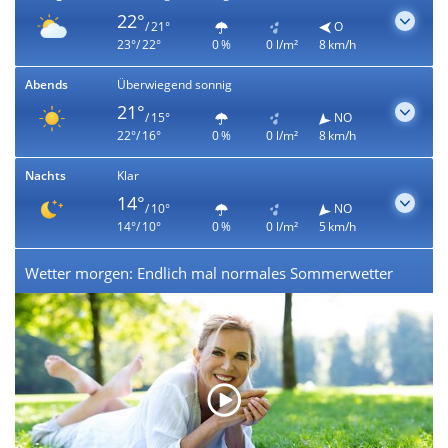
22°
/ 21°
O
23°/ 22°
0 %
0 l/m²
8 km/h
Abends
Überwiegend sonnig
21°
/ 15°
NO
22°/ 16°
0 %
0 l/m²
8 km/h
Nachts
Klar
14°
/ 10°
NO
14°/ 10°
0 %
0 l/m²
5 km/h
Wetter morgen: Endlich mal normales Sommerwetter