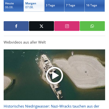
Heute
Morgen
3 Tage
7 Tage
16 Tage
06.08.
07.08.
Webvideos aus aller Welt
Historisches Niedrigwasser: Nazi-Wracks tauchen aus der