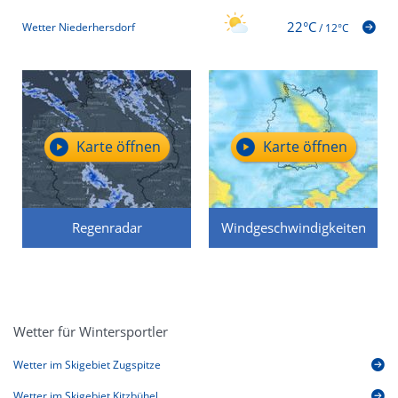
22°C
Wetter Niederhersdorf
/
12°C
Karte öffnen
Karte öffnen
Regenradar
Windgeschwindigkeiten
Wetter für Wintersportler
Wetter im Skigebiet Zugspitze
Wetter im Skigebiet Kitzbühel