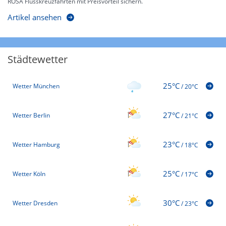
ROSA Flusskreuzfahrten mit Preisvorteil sichern.
Artikel ansehen
Städtewetter
25°C
Wetter München
/
20°C
27°C
Wetter Berlin
/
21°C
23°C
Wetter Hamburg
/
18°C
25°C
Wetter Köln
/
17°C
30°C
Wetter Dresden
/
23°C