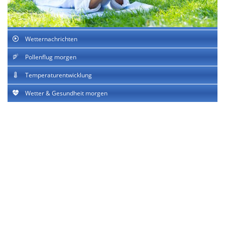
Wetternachrichten
Pollenflug morgen
Temperaturentwicklung
Wetter & Gesundheit morgen