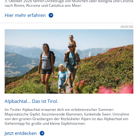
3. Oktober 2026 fahren Direktzüge von München über Bologna und Cesena
nach Rimini, Riccione und Cattolica ans Meer.
Hier mehr erfahren
ANZEIGE
Alpbachtal… Das ist Tirol.
Im Tiroler Alpbachtal erwartet dich ein erlebnisreicher Sommer:
Majestätische Gipfel, faszinierende Klammen, funkelnde Seen. Umrahmt
von den grünen Grasbergen der Kitzbüheler Alpen ist das Alpbachtal ein
Geheimtipp für große und kleine Gipfelstürmer.
Jetzt entdecken