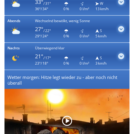
33°
/ 31°
W
36°/ 34°
0 %
0 l/m²
13 km/h
Abends
Wechselnd bewölkt, wenig Sonne
27°
/ 22°
S
29°/ 24°
0 %
0 l/m²
5 km/h
Nachts
Überwiegend klar
21°
/ 17°
S
23°/ 18°
0 %
0 l/m²
3 km/h
Wetter morgen: Hitze legt wieder zu - aber noch nicht
überall