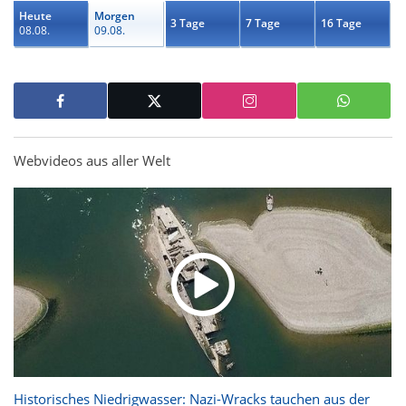
Heute
Morgen
3 Tage
7 Tage
16 Tage
08.08.
09.08.
Webvideos aus aller Welt
Historisches Niedrigwasser: Nazi-Wracks tauchen aus der