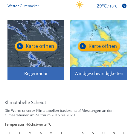
29°C
Wetter Gutenacker
/
10°C
Karte öffnen
Karte öffnen
Regenradar
Windgeschwindigkeiten
Klimatabelle Scheidt
Die Werte unserer Klimatabellen basieren auf Messungen an den
Klimastationen im Zeitraum 2015 bis 2020.
Temperatur Höchstwerte °C
J
F
M
A
M
J
J
A
S
O
N
D