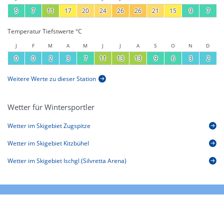
5
7
11
17
20
24
26
26
21
15
9
7
Temperatur Tiefstwerte °C
J
F
M
A
M
J
J
A
S
O
N
D
0
0
2
3
7
11
13
13
9
6
3
2
Weitere Werte zu dieser Station
Wetter für Wintersportler
Wetter im Skigebiet Zugspitze
Wetter im Skigebiet Kitzbühel
Wetter im Skigebiet Ischgl (Silvretta Arena)