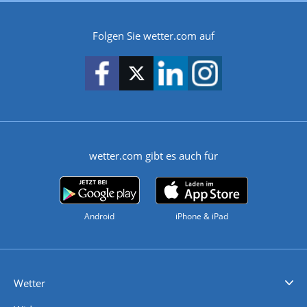
Folgen Sie wetter.com auf
wetter.com gibt es auch für
Android
iPhone & iPad
Wetter
Videovorhersagen
Kolumnen
Unwetterwarnungen
wetter.com Deutschland
wetter.com Schweiz
wetter.com Österreich
Werben
Homepage Widget
Wetter API
Wetter- und Geodaten - meteonomiqs.com
tiempo.es
meteos24.fr
ilmeteo24.it
pogoda24.pl
weather24.co.uk