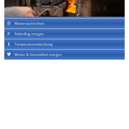
Wetternachrichten
Pollenflug morgen
Temperaturentwicklung
Wetter & Gesundheit morgen