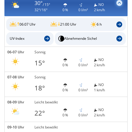
30°
/ 15°
NO
32°/ 16°
0 %
0 l/m²
2 km/h
06:07 Uhr
21:00 Uhr
6 h
UV-Index
Abnehmende Sichel
06-07 Uhr
Sonnig
NO
15°
0 %
0 l/m²
2 km/h
07-08 Uhr
Sonnig
NO
18°
0 %
0 l/m²
1 km/h
08-09 Uhr
Leicht bewölkt
NO
22°
0 %
0 l/m²
2 km/h
09-10 Uhr
Leicht bewölkt