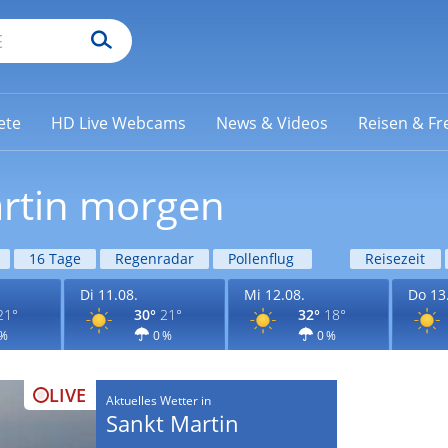
ete
HD Live Webcams
News & Videos
Reisen & Fre
artin morgen
16 Tage
Regenradar
Pollenflug
Reisezeit
Di 11.08.
Mi 12.08.
Do 13
21°
30°
21°
32°
18°
 %
0 %
0 %
LIVE
Aktuelles Wetter in
Sankt Martin