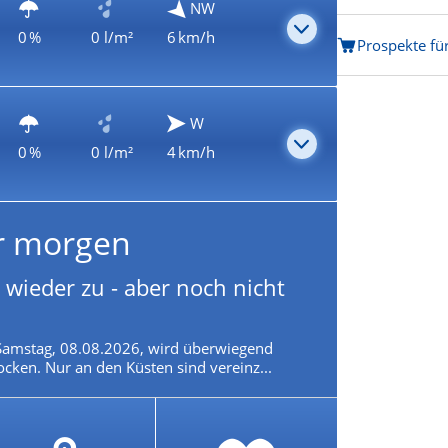
NW
0 %
0 l/m²
6 km/h
Prospekte fü
W
0 %
0 l/m²
4 km/h
r morgen
t wieder zu - aber noch nicht
Samstag, 08.08.2026, wird überwiegend
ocken. Nur an den Küsten sind vereinz...