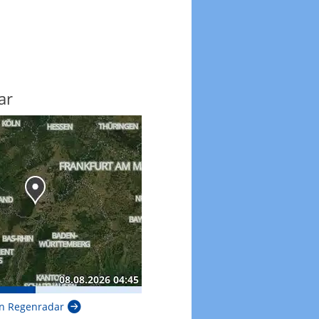
ar
n Regenradar