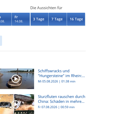
Die Aussichten für
o
Fr
3 Tage
7 Tage
16 Tage
.08.
14.08.
Schiffswracks und
"Hungersteine" im Rhein:
Dürre i...
Mi 05.08.2026
|
01:38 min
Sturzfluten rauschen durch
China: Schäden in mehre...
Fr 07.08.2026
|
00:59 min