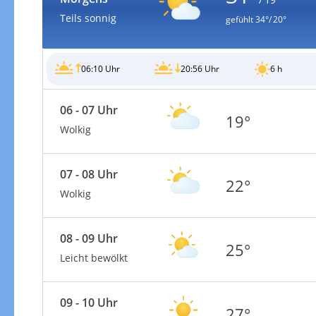
Teils sonnig
gefühlt
34°/ 20°
06:10 Uhr
20:56 Uhr
6 h
06 - 07 Uhr
19°
Wolkig
07 - 08 Uhr
22°
Wolkig
08 - 09 Uhr
25°
Leicht bewölkt
09 - 10 Uhr
27°