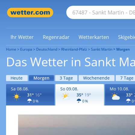
Ihr Wetter
Regenradar
Wetterkarten
Skigebi
Home
Europa
Deutschland
Rheinland-Pfalz
Sankt Martin
Morgen
Das Wetter in Sankt M
Heute
Morgen
3 Tage
Wochenende
7 Tage
Sa 08.08.
So 09.08.
Mo 10.08.
31°
16°
35°
19°
33°
0 %
0 %
0