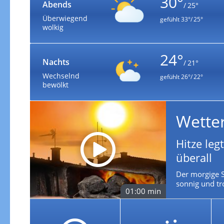
30°
Abends
/ 25°
Überwiegend
gefühlt
33°/ 25°
wolkig
24°
Nachts
/ 21°
Wechselnd
gefühlt
26°/ 22°
bewölkt
Wette
Hitze leg
überall
Der morgige 
sonnig und tr
01:00 min