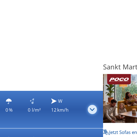
Sankt Mart
W
0 %
0 l/m²
12 km/h
Jetzt Sofas e