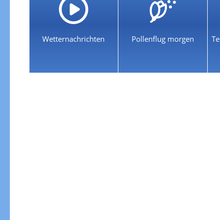
Wetternachrichten
Pollenflug morgen
Te