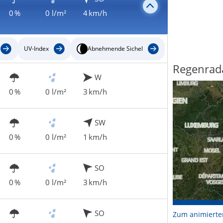
0 %
0 l/m²
4 km/h
UV-Index
Abnehmende Sichel
Regenrad
W
0 %
0 l/m²
3 km/h
SW
0 %
0 l/m²
1 km/h
SO
0 %
0 l/m²
3 km/h
SO
Zum animierte