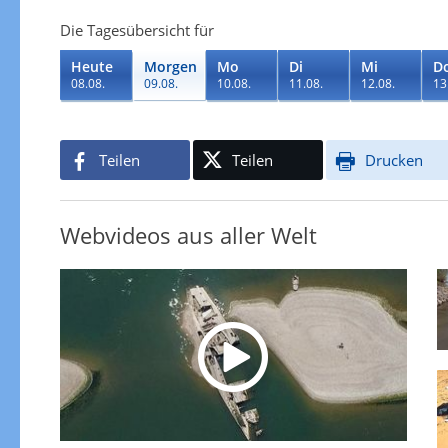
Die Tagesübersicht für
Heute
Morgen
Mo
Di
Mi
D
08.08.
09.08.
10.08.
11.08.
12.08.
13
Teilen
Teilen
Drucken
Webvideos aus aller Welt