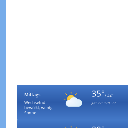
35°
Mittags
/ 32°
Wechselnd
gefühlt
39°/ 35°
bewölkt, wenig
Sonne