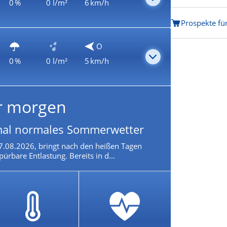
0 %
0 l/m²
6 km/h
Prospekte fü
O
0 %
0 l/m²
5 km/h
r morgen
mal normales Sommerwetter
07.08.2026, bringt nach den heißen Tagen
pürbare Entlastung. Bereits in d...