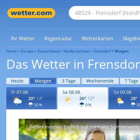
Ihr Wetter
Regenradar
Wetterkarten
Skigebi
Home
Europa
Deutschland
Niedersachsen
Frensdorf
Morgen
Das Wetter in Frensdo
Heute
Morgen
3 Tage
Wochenende
7 Tage
Fr 07.08.
Sa 08.08.
So 09.08.
20°
14°
26°
12°
28°
50 %
0 %
5
Wetter morgen: Endlich mal normales Sommerwette