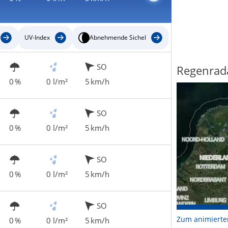
UV-Index
Abnehmende Sichel
SO
Regenrad
0 %
0 l/m²
5 km/h
SO
0 %
0 l/m²
5 km/h
SO
0 %
0 l/m²
5 km/h
SO
Zum animierte
0 %
0 l/m²
5 km/h