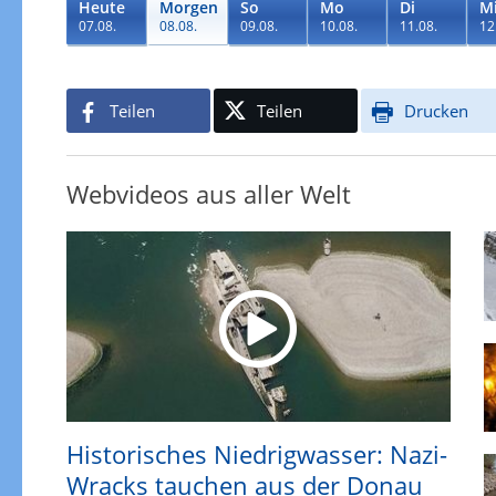
Heute
Morgen
So
Mo
Di
M
07.08.
08.08.
09.08.
10.08.
11.08.
12
Teilen
Teilen
Drucken
Webvideos aus aller Welt
Historisches Niedrigwasser: Nazi-
Wracks tauchen aus der Donau