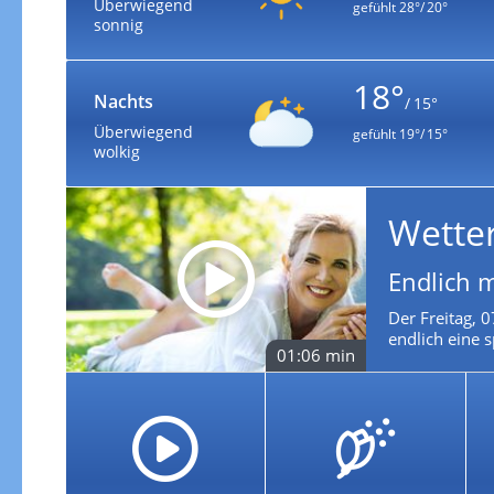
Überwiegend
gefühlt
28°/ 20°
sonnig
18°
Nachts
/ 15°
Überwiegend
gefühlt
19°/ 15°
wolkig
Wette
Endlich 
Der Freitag, 
endlich eine s
01:06 min