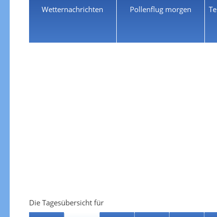
Wetternachrichten
Pollenflug morgen
Te
Die Tagesübersicht für