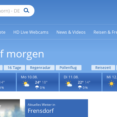
ete
HD Live Webcams
News & Videos
Reisen & Fre
rf morgen
16 Tage
Regenradar
Pollenflug
Reisezeit
Mo 10.08.
Di 11.08.
Mi 12
14°
24°
18°
22°
14°
0 %
0 %
0 %
Aktuelles Wetter in
r
Frensdorf