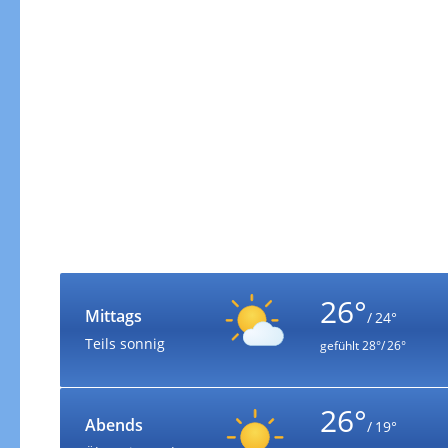
26°
Mittags
/ 24°
Teils sonnig
gefühlt
28°/ 26°
26°
Abends
/ 19°