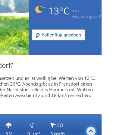
13°C
Klar
Feedback geben
Pollenflug ansehen
dorf?
setzen und es ist wolkig bei Werten von 12°C.
chen 26°C. Abends gibt es in Frensdorf einen
der Nacht sind Teile des Himmels mit Wolken
keiten zwischen 12 und 18 km/h erreichen.
SO
0 %
0 l/m²
5 km/h