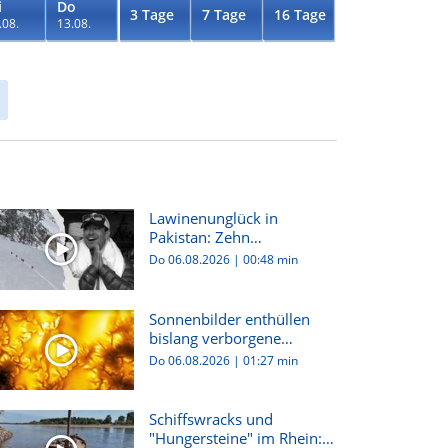
i
Do
3 Tage
7 Tage
16 Tage
.08.
13.08.
Lawinenunglück in
Pakistan: Zehn
Bergsteiger:innen...
Do 06.08.2026
|
00:48 min
Sonnenbilder enthüllen
bislang verborgene
Plasma-W...
Do 06.08.2026
|
01:27 min
Schiffswracks und
"Hungersteine" im Rhein: