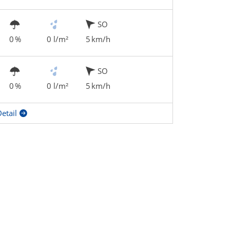
SO
0 %
0 l/m²
5 km/h
SO
0 %
0 l/m²
5 km/h
etail