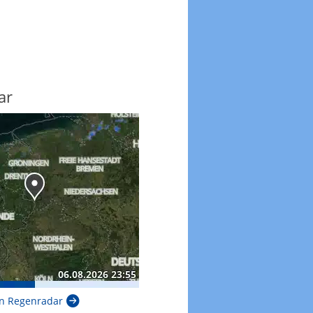
ar
n Regenradar