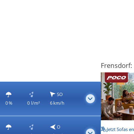
Frensdorf:
SO
0 %
0 l/m²
6 km/h
O
Jetzt Sofas e