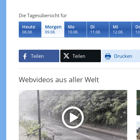
Die Tagesübersicht für
Heute
Morgen
Mo
Di
Mi
D
08.08.
09.08.
10.08.
11.08.
12.08.
13
Teilen
Teilen
Drucken
Webvideos aus aller Welt