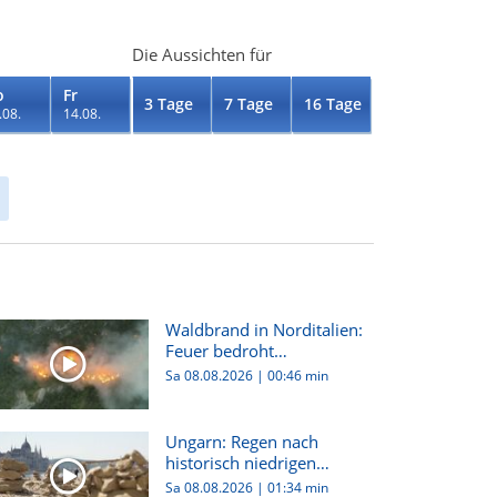
Die Aussichten für
o
Fr
3 Tage
7 Tage
16 Tage
.08.
14.08.
Waldbrand in Norditalien:
Feuer bedroht
Wohnhäuser...
Sa 08.08.2026
|
00:46 min
Ungarn: Regen nach
historisch niedrigen
Wasserstän...
Sa 08.08.2026
|
01:34 min