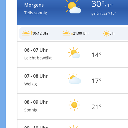
30°
Morgens
/ 14°
Teils sonnig
gefühlt
32°/ 15°
06:12 Uhr
21:00 Uhr
5 h
06 - 07 Uhr
14°
Leicht bewölkt
07 - 08 Uhr
17°
Wolkig
08 - 09 Uhr
21°
Sonnig
09 - 10 Uhr