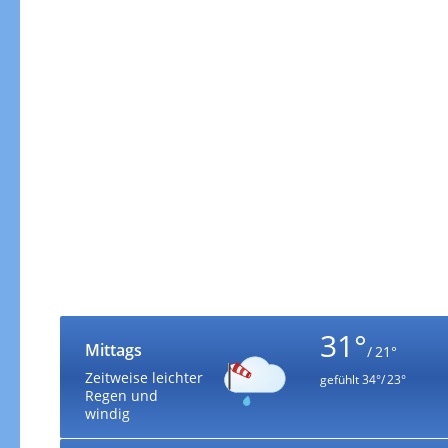
31°
Mittags
/ 21°
Zeitweise leichter
gefühlt
34°/ 23°
Regen und
windig