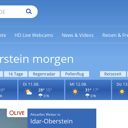
ete
HD Live Webcams
News & Videos
Reisen & Fre
erstein morgen
16 Tage
Regenradar
Pollenflug
Reisezeit
Di 11.08.
Mi 12.08.
Do 13
18°
28°
15°
31°
17°
 %
0 %
0 %
LIVE
Aktuelles Wetter in
Idar-Oberstein