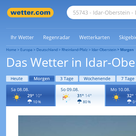
Ihr Wetter
Regenradar
Wetterkarten
Skigebi
Home
Europa
Deutschland
Rheinland-Pfalz
Idar-Oberstein
Morgen
Das Wetter in Idar-Ob
Heute
Morgen
3 Tage
Wochenende
7 Tage
Sa 08.08.
So 09.08.
Mo 10.08.
29°
10°
31°
14°
32°
10 %
80 %
0