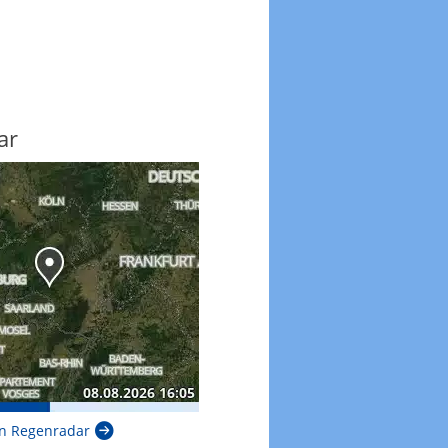
ar
n Regenradar