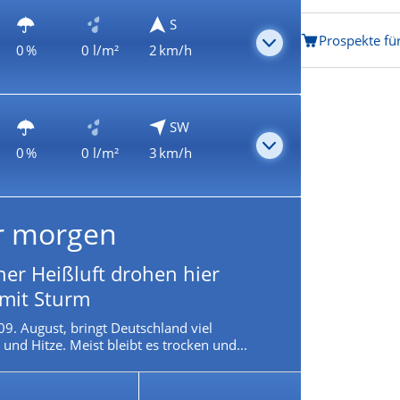
S
Prospekte für
0 %
0 l/m²
2 km/h
SW
0 %
0 l/m²
3 km/h
r morgen
ner Heißluft drohen hier
 mit Sturm
09. August, bringt Deutschland viel
und Hitze. Meist bleibt es trocken und...