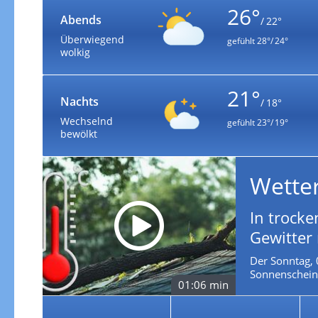
26°
Abends
/ 22°
Überwiegend
gefühlt
28°/ 24°
wolkig
21°
Nachts
/ 18°
Wechselnd
gefühlt
23°/ 19°
bewölkt
Wette
In trocke
Gewitter
Der Sonntag, 
Sonnenschein 
01:06 min