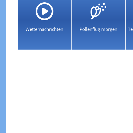
Wetternachrichten
Pollenflug morgen
Te