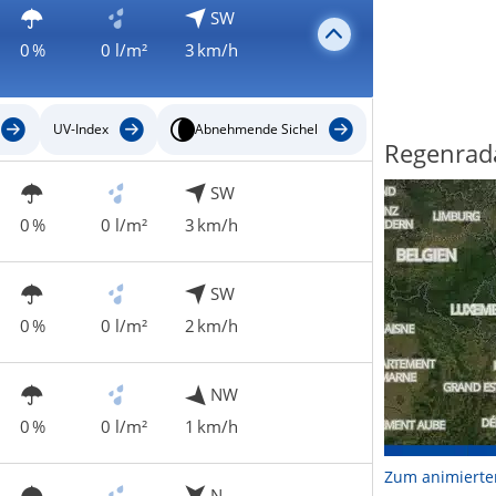
SW
0 %
0 l/m²
3 km/h
UV-Index
Abnehmende Sichel
Regenrad
SW
0 %
0 l/m²
3 km/h
SW
0 %
0 l/m²
2 km/h
NW
0 %
0 l/m²
1 km/h
Zum animierte
N