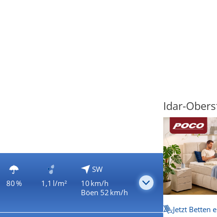
Idar-Obers
SW
80 %
1,1 l/m²
10 km/h
Böen 52 km/h
Jetzt Betten 