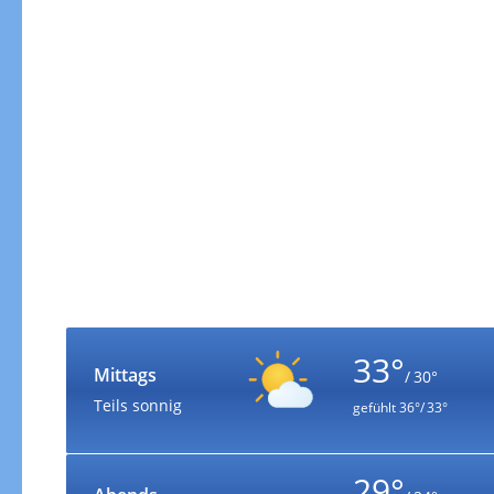
33°
Mittags
/ 30°
Teils sonnig
gefühlt
36°/ 33°
29°