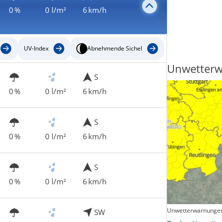
0 %
0 l/m²
6 km/h
UV-Index
Abnehmende Sichel
Regenradar
Unwetter
S
0 %
0 l/m²
6 km/h
S
0 %
0 l/m²
6 km/h
S
0 %
0 l/m²
6 km/h
Unwetterwarnungen
SW
Zum animierten Regenradar