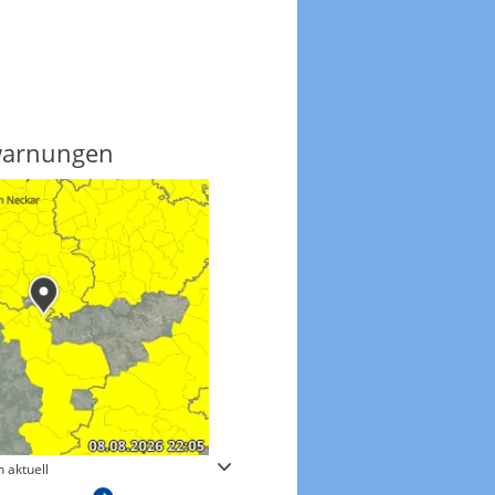
warnungen
Regenradar
 aktuell
Zum animierten Regenradar