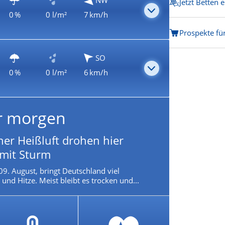
NW
Jetzt Betten 
0 %
0 l/m²
7 km/h
Prospekte fü
SO
0 %
0 l/m²
6 km/h
r morgen
ner Heißluft drohen hier
 mit Sturm
09. August, bringt Deutschland viel
und Hitze. Meist bleibt es trocken und...