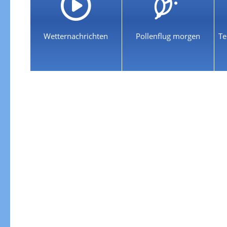
Wetternachrichten
Pollenflug morgen
Te