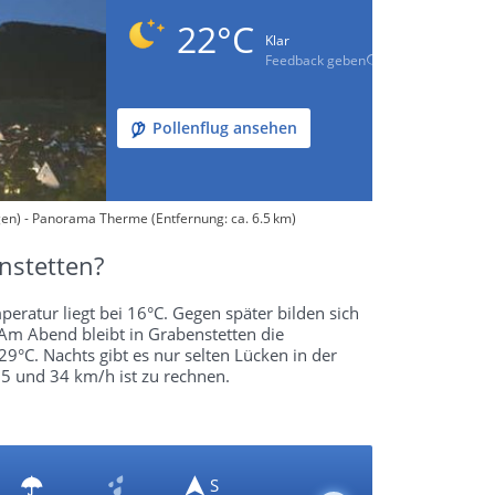
22°C
Klar
Feedback geben
Pollenflug ansehen
gen) - Panorama Therme (Entfernung: ca. 6.5 km)
nstetten?
eratur liegt bei 16°C. Gegen später bilden sich
 Am Abend bleibt in Grabenstetten die
°C. Nachts gibt es nur selten Lücken in der
5 und 34 km/h ist zu rechnen.
S