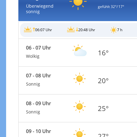
Überwiegend
gefühlt
32°/ 17°
sonnig
06:07 Uhr
20:48 Uhr
7 h
Unwetterwarnungen
06 - 07 Uhr
16°
Wolkig
07 - 08 Uhr
20°
Sonnig
08 - 09 Uhr
25°
Sonnig
Unwetterwarnungen aktuell
09 - 10 Uhr
27°