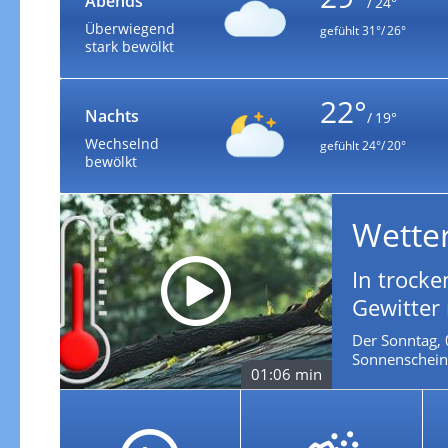
Abends
/ 24°
Überwiegend
gefühlt
31°/ 26°
stark bewölkt
22°
Nachts
/ 19°
Wechselnd
gefühlt
24°/ 20°
bewölkt
Wette
In trocke
Gewitter
Der Sonntag, 
Sonnenschein 
01:06 min