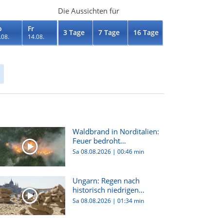
Die Aussichten für
o
Fr
3 Tage
7 Tage
16 Tage
.08.
14.08.
Waldbrand in Norditalien:
Feuer bedroht
Wohnhäuser...
Sa 08.08.2026
|
00:46 min
Ungarn: Regen nach
historisch niedrigen
Wasserstän...
Sa 08.08.2026
|
01:34 min