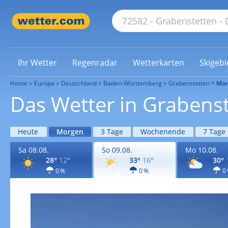
Ihr Wetter
Regenradar
Wetterkarten
Skigebi
Home
Europa
Deutschland
Baden-Württemberg
Grabenstetten
Mor
Das Wetter in Grabens
Heute
Morgen
3 Tage
Wochenende
7 Tage
Sa 08.08.
So 09.08.
Mo 10.08.
28°
12°
33°
16°
30°
0 %
0 %
0