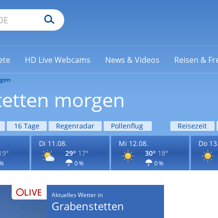
ete
HD Live Webcams
News & Videos
Reisen & Fre
gen
tetten morgen
16 Tage
Regenradar
Pollenflug
Reisezeit
Di 11.08.
Mi 12.08.
Do 13
19°
29°
17°
30°
18°
 %
0 %
0 %
LIVE
Aktuelles Wetter in
Grabenstetten