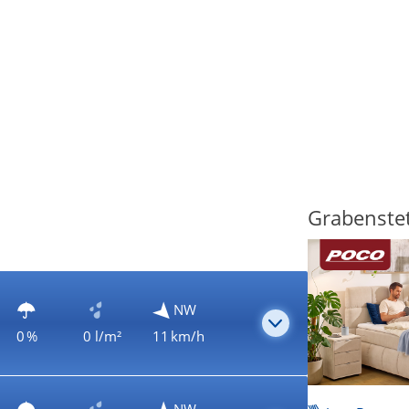
Grabenstet
NW
0 %
0 l/m²
11 km/h