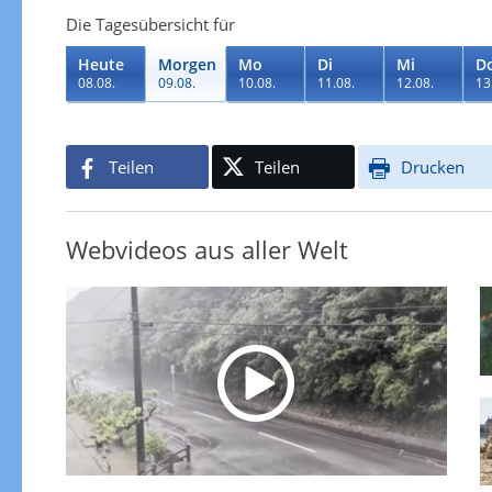
Die Tagesübersicht für
Heute
Morgen
Mo
Di
Mi
D
08.08.
09.08.
10.08.
11.08.
12.08.
13
Teilen
Teilen
Drucken
Webvideos aus aller Welt