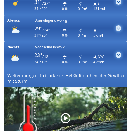
31°
/ 27°
S
34°/ 29°
0 %
0 l/m²
13 km/h
Abends
Überwiegend wolkig
29°
/ 24°
S
31°/ 26°
0 %
0 l/m²
5 km/h
Nachts
Wechselnd bewölkt
23°
/ 18°
NW
24°/ 19°
0 %
0 l/m²
4 km/h
Wetter morgen: In trockener Heißluft drohen hier Gewitter
mit Sturm