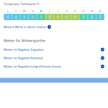
Temperatur Tiefstwerte °C
J
F
M
A
M
J
J
A
S
O
N
D
-1
0
1
4
8
13
14
14
10
7
3
2
Weitere Werte zu dieser Station
Wetter für Wintersportler
Wetter im Skigebiet Zugspitze
Wetter im Skigebiet Kitzbühel
Wetter im Skigebiet Ischgl (Silvretta Arena)