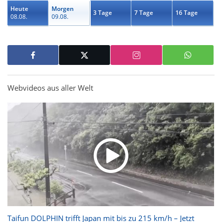
Heute
Morgen
3 Tage
7 Tage
16 Tage
08.08.
09.08.
Webvideos aus aller Welt
Taifun DOLPHIN trifft Japan mit bis zu 215 km/h – Jetzt