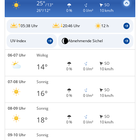
25°
/ 13°
SO
26°/ 12°
0 %
0 l/m²
10 km/h
05:38 Uhr
20:46 Uhr
12 h
UV-Index
Abnehmende Sichel
06-07 Uhr
Wolkig
SO
14°
0 %
0 l/m²
10 km/h
07-08 Uhr
Sonnig
SO
16°
0 %
0 l/m²
10 km/h
08-09 Uhr
Sonnig
SO
18°
0 %
0 l/m²
10 km/h
09-10 Uhr
Sonnig