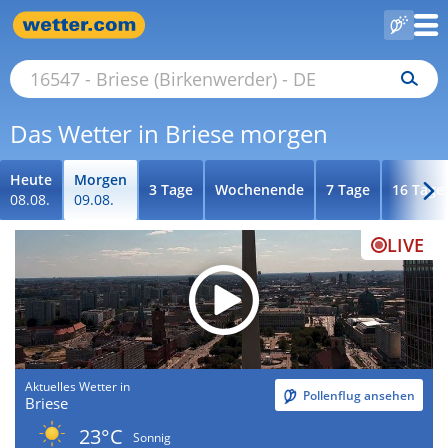
Das Wetter in Briese morgen
Heute
Morgen
3 Tage
Wochenende
7 Tage
16 Tage
08.08.
09.08.
LIVE
Aktuelles Wetter in
Pollenflug ansehen
Briese
23°C
Sonnig