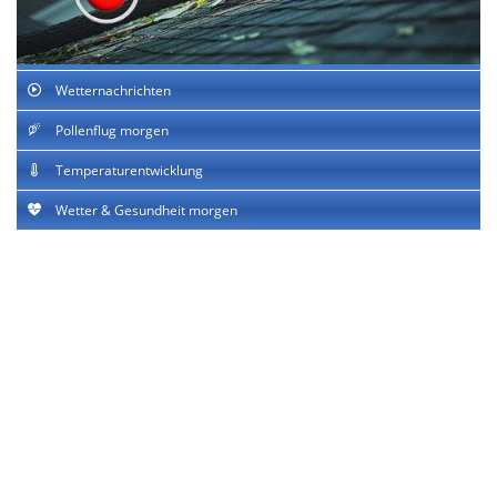
Wetternachrichten
Pollenflug morgen
Temperaturentwicklung
Wetter & Gesundheit morgen