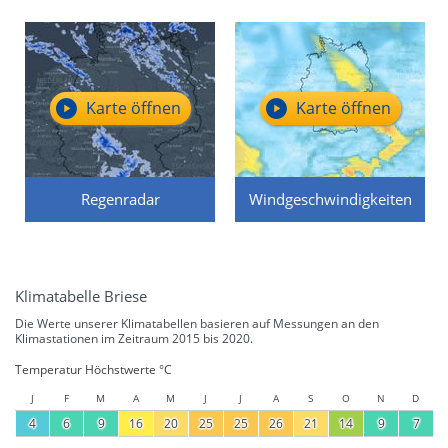
Karte öffnen
Karte öffnen
Regenradar
Windgeschwindigkeiten
Klimatabelle Briese
Die Werte unserer Klimatabellen basieren auf Messungen an den
Klimastationen im Zeitraum 2015 bis 2020.
Temperatur Höchstwerte °C
J
F
M
A
M
J
J
A
S
O
N
D
4
6
9
16
20
25
25
26
21
14
9
7