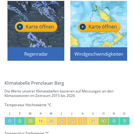
Karte öffnen
Karte öffnen
Regenradar
Windgeschwindigkeiten
Klimatabelle Prenzlauer Berg
Die Werte unserer Klimatabellen basieren auf Messungen an den
Klimastationen im Zeitraum 2015 bis 2020.
Temperatur Höchstwerte °C
J
F
M
A
M
J
J
A
S
O
N
D
4
6
10
16
20
25
25
27
21
14
9
7
Temperatur Tiefstwerte °C