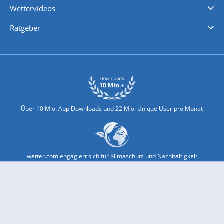
Wettervideos
Nachrichten
Deutschlandwetter
Schweizwetter
Österreichwetter
Regionalwetter
Wetter in Europa
Wetter Weltweit
Wetterlexikon
Promi-News
Ratgeber
Biowetter
Glätteindex
Reiseziel Finder
Erkältungswetter
Klima & Umwelt
Über 10 Mio. App Downloads und 22 Mio. Unique User pro Monat
wetter.com engagiert sich für Klimaschutz und Nachhaltigkeit
Bekannt aus Funk und Fernsehen: Pro7, Sat1, Kabel 1, SWR, ...