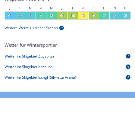
J
F
M
A
M
J
J
A
S
O
N
D
-1
0
1
5
8
13
14
15
10
7
3
2
Weitere Werte zu dieser Station
Wetter für Wintersportler
Wetter im Skigebiet Zugspitze
Wetter im Skigebiet Kitzbühel
Wetter im Skigebiet Ischgl (Silvretta Arena)