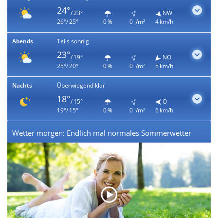
24°
/ 23°
NW
26°/ 25°
0 %
0 l/m²
4 km/h
Abends
Teils sonnig
23°
/ 19°
NO
25°/ 20°
0 %
0 l/m²
5 km/h
Nachts
Überwiegend klar
18°
/ 15°
O
19°/ 15°
0 %
0 l/m²
6 km/h
Wetter morgen: Endlich mal normales Sommerwetter