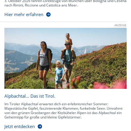
3. Oktober 2026 fahren Direktzüge von München über Bologna und Cesena
nach Rimini, Riccione und Cattolica ans Meer.
Hier mehr erfahren
ANZEIGE
Alpbachtal… Das ist Tirol.
Im Tiroler Alpbachtal erwartet dich ein erlebnisreicher Sommer:
Majestätische Gipfel, faszinierende Klammen, funkelnde Seen. Umrahmt
von den grünen Grasbergen der Kitzbüheler Alpen ist das Alpbachtal ein
Geheimtipp für große und kleine Gipfelstürmer.
Jetzt entdecken