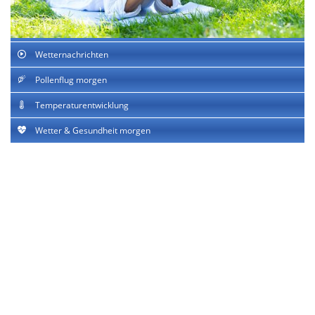
Wetternachrichten
Pollenflug morgen
Temperaturentwicklung
Wetter & Gesundheit morgen