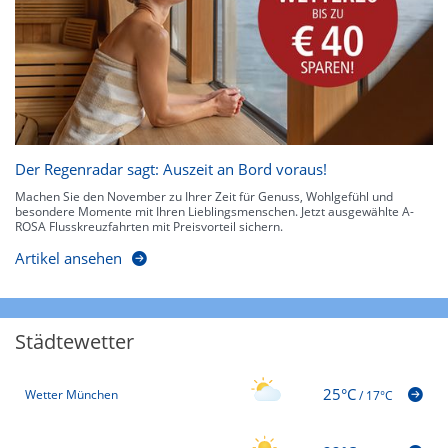
Der Regenradar sagt: Auszeit an Bord voraus!
Machen Sie den November zu Ihrer Zeit für Genuss, Wohlgefühl und
besondere Momente mit Ihren Lieblingsmenschen. Jetzt ausgewählte A-
ROSA Flusskreuzfahrten mit Preisvorteil sichern.
Artikel ansehen
Städtewetter
25°C
Wetter München
/
17°C