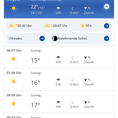
22°
/ 15°
N
24°/ 15°
0 %
0 l/m²
2 km/h
05:36 Uhr
20:47 Uhr
10 h
UV-Index
Abnehmende Sichel
06-07 Uhr
Sonnig
N
15°
0 %
0 l/m²
2 km/h
07-08 Uhr
Sonnig
N
16°
0 %
0 l/m²
3 km/h
08-09 Uhr
Sonnig
N
17°
0 %
0 l/m²
2 km/h
09-10 Uhr
Sonnig