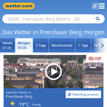
Das Wetter in Prenzlauer Berg morgen
Heute
Morgen
3 Tage
Wochenende
7 Tage
16 Tage
07.08.
08.08.
LIVE
Aktuelles Wetter in
Pollenflug ansehen
Prenzlauer Berg
19°C
Sonnig