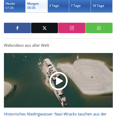
Heute
Morgen
3 Tage
7 Tage
16 Tage
07.08.
08.08.
Webvideos aus aller Welt
Historisches Niedrigwasser: Nazi-Wracks tauchen aus der