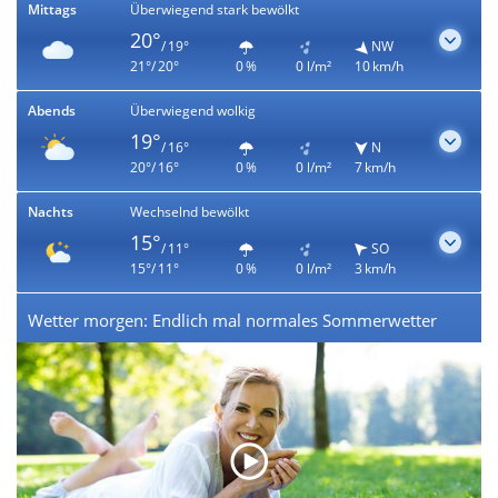
Mittags
Überwiegend stark bewölkt
20°
/ 19°
NW
21°/ 20°
0 %
0 l/m²
10 km/h
Abends
Überwiegend wolkig
19°
/ 16°
N
20°/ 16°
0 %
0 l/m²
7 km/h
Nachts
Wechselnd bewölkt
15°
/ 11°
SO
15°/ 11°
0 %
0 l/m²
3 km/h
Wetter morgen: Endlich mal normales Sommerwetter