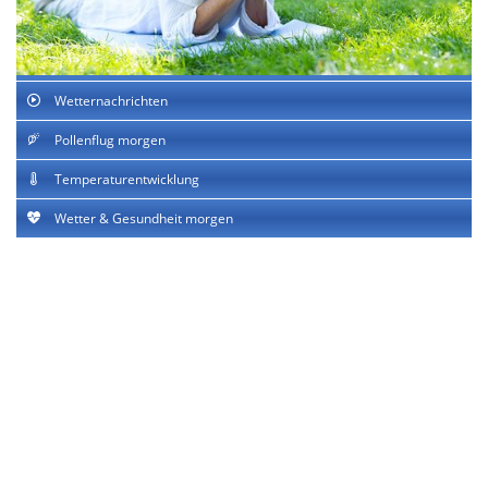
Wetternachrichten
Pollenflug morgen
Temperaturentwicklung
Wetter & Gesundheit morgen