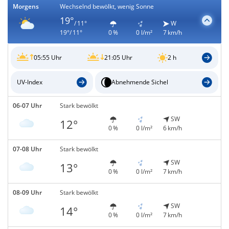
Morgens
Wechselnd bewölkt, wenig Sonne
19°
/ 11°
W
19°/ 11°
0 %
0 l/m²
7 km/h
05:55 Uhr
21:05 Uhr
2 h
UV-Index
Abnehmende Sichel
06-07 Uhr
Stark bewölkt
SW
12°
0 %
0 l/m²
6 km/h
07-08 Uhr
Stark bewölkt
SW
13°
0 %
0 l/m²
7 km/h
08-09 Uhr
Stark bewölkt
SW
14°
0 %
0 l/m²
7 km/h