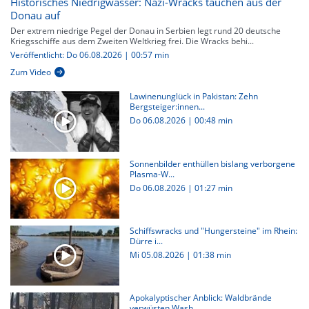
Historisches Niedrigwasser: Nazi-Wracks tauchen aus der
Donau auf
Der extrem niedrige Pegel der Donau in Serbien legt rund 20 deutsche
Kriegsschiffe aus dem Zweiten Weltkrieg frei. Die Wracks behi...
Veröffentlicht: Do 06.08.2026 | 00:57 min
Zum Video
Lawinenunglück in Pakistan: Zehn
Bergsteiger:innen...
Do 06.08.2026
|
00:48 min
Sonnenbilder enthüllen bislang verborgene
Plasma-W...
Do 06.08.2026
|
01:27 min
Schiffswracks und "Hungersteine" im Rhein:
Dürre i...
Mi 05.08.2026
|
01:38 min
Apokalyptischer Anblick: Waldbrände
verwüsten Wash...