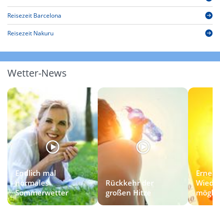
Reisezeit Barcelona
Reisezeit Nakuru
Wetter-News
Endlich mal
Erneut
normales
Rückkehr der
Wieder
Sommerwetter
großen Hitze
möglic