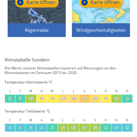
Karte öffnen
Karte öffnen
Regenradar
Windgeschwindigkeiten
Klimatabelle Sundern
Die Werte unserer Klimatabellen basieren auf Messungen an den
Klimastationen im Zeitraum 2015 bis 2020.
Temperatur Höchstwerte °C
J
F
M
A
M
J
J
A
S
O
N
D
5
7
10
15
19
23
24
25
20
15
10
8
Temperatur Tiefstwerte °C
J
F
M
A
M
J
J
A
S
O
N
D
1
1
2
4
8
12
13
14
10
8
4
3