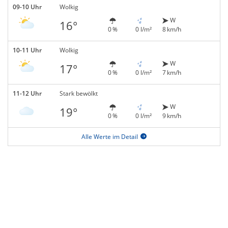
09-10 Uhr
Wolkig
W
16°
0 %
0 l/m²
8 km/h
10-11 Uhr
Wolkig
W
17°
0 %
0 l/m²
7 km/h
11-12 Uhr
Stark bewölkt
W
19°
0 %
0 l/m²
9 km/h
Alle Werte im Detail