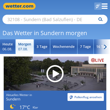
Das Wetter in Sundern morgen
Heute
Morgen
3 Tage
Wochenende
7 Tage
16 Tage
06.08.
07.08.
LIVE
Aktuelles Wetter in
Pollenflug ansehen
Sundern
17°C
Klar