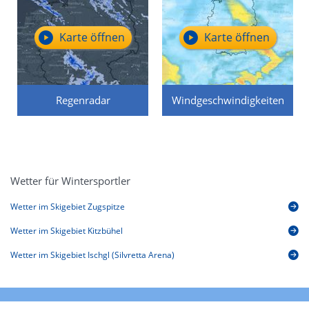
Karte öffnen
Karte öffnen
Regenradar
Windgeschwindigkeiten
Wetter für Wintersportler
Wetter im Skigebiet Zugspitze
Wetter im Skigebiet Kitzbühel
Wetter im Skigebiet Ischgl (Silvretta Arena)