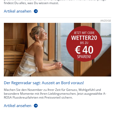
findest Du alles, was Du wissen musst.
Artikel ansehen
ANZEIGE
Der Regenradar sagt: Auszeit an Bord voraus!
Machen Sie den November zu Ihrer Zeit für Genuss, Wohlgefühl und
besondere Momente mit Ihren Lieblingsmenschen. Jetzt ausgewählte A-
ROSA Flusskreuzfahrten mit Preisvorteil sichern.
Artikel ansehen