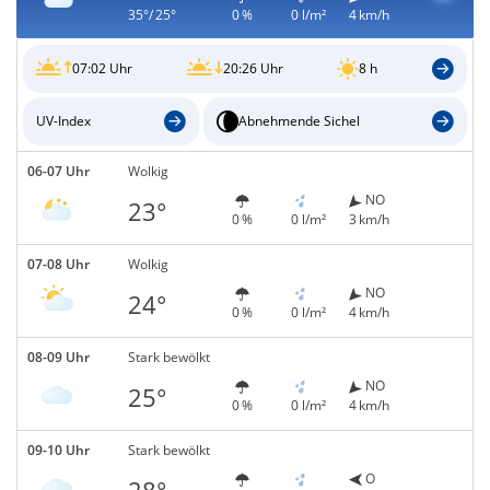
35°/ 25°
0 %
0 l/m²
4 km/h
07:02 Uhr
20:26 Uhr
8 h
UV-Index
Abnehmende Sichel
06-07 Uhr
Wolkig
NO
23°
0 %
0 l/m²
3 km/h
07-08 Uhr
Wolkig
NO
24°
0 %
0 l/m²
4 km/h
08-09 Uhr
Stark bewölkt
NO
25°
0 %
0 l/m²
4 km/h
09-10 Uhr
Stark bewölkt
O