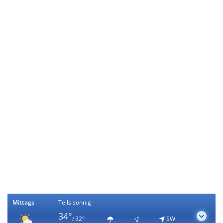
Mittags
Teils sonnig
34°
/ 32°
SW