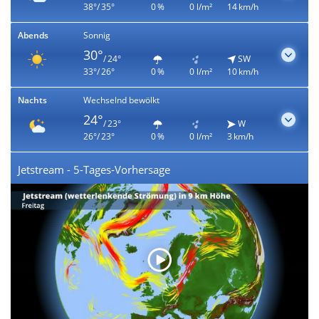
38°/ 35°
0 %
0 l/m²
14 km/h
Abends
Sonnig
30°
/ 24°
SW
33°/ 26°
0 %
0 l/m²
10 km/h
Nachts
Wechselnd bewölkt
24°
/ 23°
W
26°/ 23°
0 %
0 l/m²
3 km/h
Jetstream - 5-Tages-Vorhersage