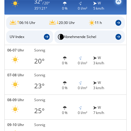
32°
/ 20°
W
35°/ 21°
0 %
0 l/m²
5 km/h
06:16 Uhr
20:30 Uhr
11 h
UV-Index
Abnehmende Sichel
06-07 Uhr
Sonnig
W
20°
0 %
0 l/m²
3 km/h
07-08 Uhr
Sonnig
W
23°
0 %
0 l/m²
3 km/h
08-09 Uhr
Sonnig
W
25°
0 %
0 l/m²
7 km/h
09-10 Uhr
Sonnig