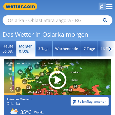
Das Wetter in Oslarka morgen
Heute
Morgen
3 Tage
Wochenende
7 Tage
16 Tage
06.08.
07.08.
Wetterfilm Europa: Die Temperaturen im Überblick
Aktuelles Wetter in
Pollenflug ansehen
Oslarka
35°C
Wolkig