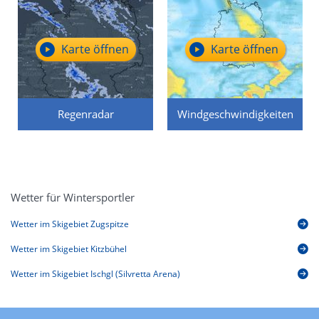
Karte öffnen
Karte öffnen
Regenradar
Windgeschwindigkeiten
Wetter für Wintersportler
Wetter im Skigebiet Zugspitze
Wetter im Skigebiet Kitzbühel
Wetter im Skigebiet Ischgl (Silvretta Arena)