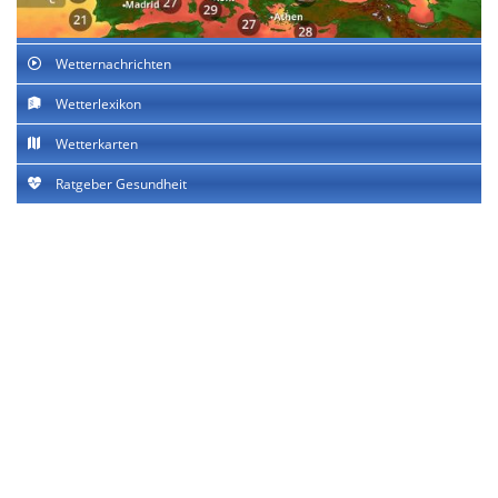
Wetternachrichten
Wetterlexikon
Wetterkarten
Ratgeber Gesundheit