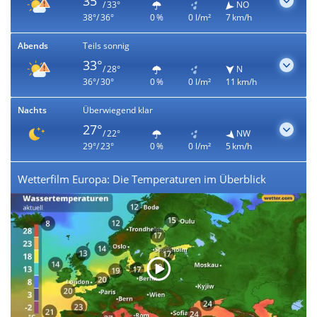
35°
/ 33°
NO
38°/ 36°
0 %
0 l/m²
7 km/h
Abends
Teils sonnig
33°
/ 28°
N
36°/ 30°
0 %
0 l/m²
11 km/h
Nachts
Überwiegend klar
27°
/ 22°
NW
29°/ 23°
0 %
0 l/m²
5 km/h
Wetterfilm Europa: Die Temperaturen im Überblick