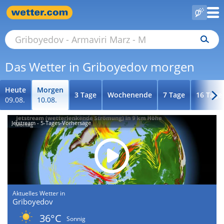
Das Wetter in Griboyedov morgen
Heute
Morgen
3 Tage
Wochenende
7 Tage
16 Tage
09.08.
10.08.
Jetstream - 5-Tages-Vorhersage
Aktuelles Wetter in
Griboyedov
36°C
Sonnig