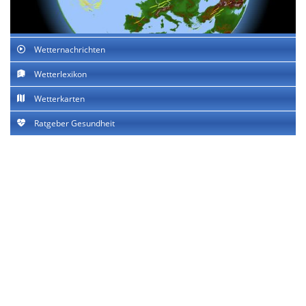
Wetternachrichten
Wetterlexikon
Wetterkarten
Ratgeber Gesundheit