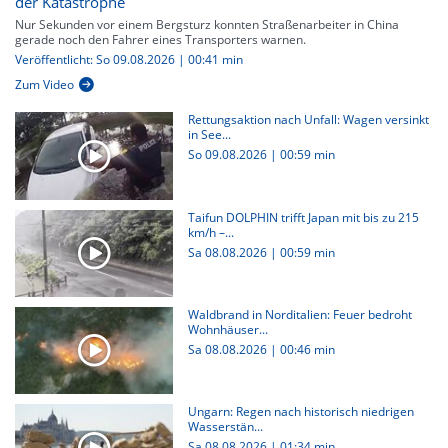
der Katastrophe
Nur Sekunden vor einem Bergsturz konnten Straßenarbeiter in China
gerade noch den Fahrer eines Transporters warnen.
Veröffentlicht: So 09.08.2026 | 00:41 min
Zum Video
Rettungsaktion nach Unfall: Wagen versinkt
in See...
So 09.08.2026
|
00:59 min
Taifun DOLPHIN trifft Japan mit bis zu 215
km/h –...
Sa 08.08.2026
|
00:59 min
Waldbrand in Norditalien: Feuer bedroht
Wohnhäuser...
Sa 08.08.2026
|
00:46 min
Ungarn: Regen nach historisch niedrigen
Wasserstän...
Sa 08.08.2026
|
01:34 min