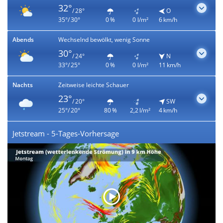
32°
/ 28°
O
35°/ 30°
0 %
0 l/m²
6 km/h
Abends
Wechselnd bewölkt, wenig Sonne
30°
/ 24°
N
33°/ 25°
0 %
0 l/m²
11 km/h
Nachts
Zeitweise leichte Schauer
23°
/ 20°
SW
25°/ 20°
80 %
2,2 l/m²
4 km/h
Jetstream - 5-Tages-Vorhersage