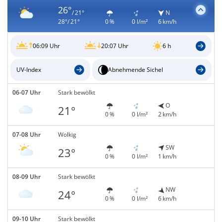
26°
/ 21°
N
28°/ 21°
0 %
0 l/m²
6 km/h
06:09 Uhr
20:07 Uhr
6 h
UV-Index
Abnehmende Sichel
06-07 Uhr
Stark bewölkt
O
21°
0 %
0 l/m²
2 km/h
07-08 Uhr
Wolkig
SW
23°
0 %
0 l/m²
1 km/h
08-09 Uhr
Stark bewölkt
NW
24°
0 %
0 l/m²
6 km/h
09-10 Uhr
Stark bewölkt