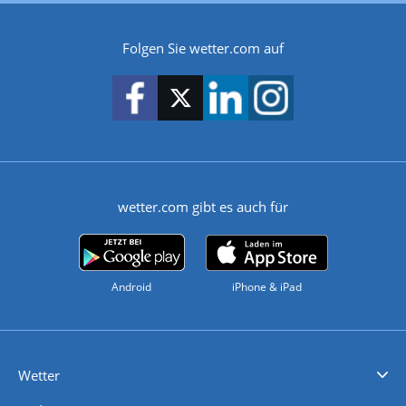
Folgen Sie wetter.com auf
wetter.com gibt es auch für
Android
iPhone & iPad
Wetter
Videovorhersagen
Kolumnen
Unwetterwarnungen
wetter.com Deutschland
wetter.com Schweiz
wetter.com Österreich
Werben
Homepage Widget
Wetter API
Wetter- und Geodaten - meteonomiqs.com
tiempo.es
meteos24.fr
ilmeteo24.it
pogoda24.pl
weather24.co.uk