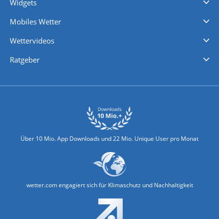
Widgets
Regenradar
Windgeschwindigkeiten
Temperatur
Sonnenschein
Wassertemperatur
Mobiles Wetter
iPhone Wetter
iPad Wetter
Android Wetter
Wettervideos
Nachrichten
Deutschlandwetter
Schweizwetter
Österreichwetter
Regionalwetter
Wetter in Europa
Wetter Weltweit
Wetterlexikon
Promi-News
Ratgeber
Biowetter
Glätteindex
Reiseziel Finder
Erkältungswetter
Klima & Umwelt
Über 10 Mio. App Downloads und 22 Mio. Unique User pro Monat
wetter.com engagiert sich für Klimaschutz und Nachhaltigkeit