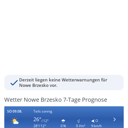
Derzeit liegen keine Wetterwarnungen für
Nowe Brzesko vor.
Wetter Nowe Brzesko 7-Tage Prognose
SO 09.08.
Teils sonnig
26°
/ 12°
O
28°/ 12°
0 %
0 l/m²
9 km/h