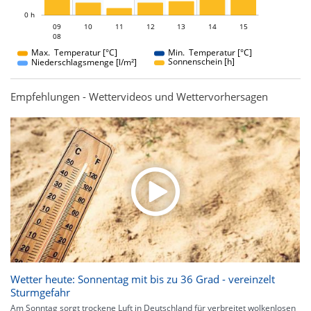
L
0 h
09
10
11
09
12
13
14
15
08
08
Max. Temperatur [°C]
Min. Temperatur [°C]
Sonnenschein [h]
Niederschlagsmenge [l/m²]
Empfehlungen - Wettervideos und Wettervorhersagen
Wetter heute: Sonnentag mit bis zu 36 Grad - vereinzelt
Sturmgefahr
Am Sonntag sorgt trockene Luft in Deutschland für verbreitet wolkenlosen