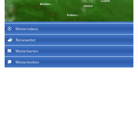
Wettervideos
Reisewetter
Wetterkarten
Wetterlexikon