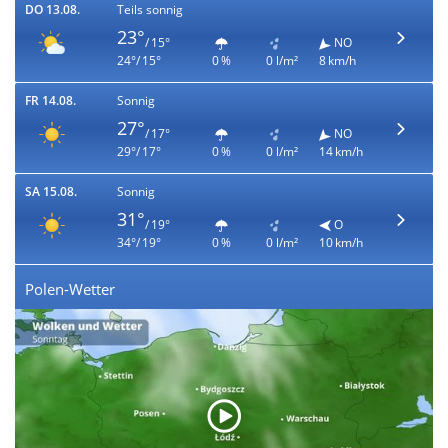
DO 13.08.
Teils sonnig
23°
/ 15°
NO
24°/ 15°
0 %
0 l/m²
8 km/h
FR 14.08.
Sonnig
27°
/ 17°
NO
29°/ 17°
0 %
0 l/m²
14 km/h
SA 15.08.
Sonnig
31°
/ 19°
O
34°/ 19°
0 %
0 l/m²
10 km/h
Polen-Wetter