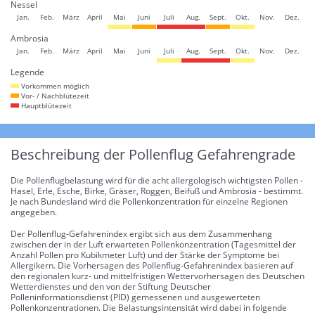
Nessel
Jan.
Feb.
März
April
Mai
Juni
Juli
Aug.
Sept.
Okt.
Nov.
Dez.
Ambrosia
Jan.
Feb.
März
April
Mai
Juni
Juli
Aug.
Sept.
Okt.
Nov.
Dez.
Legende
Vorkommen möglich
Vor- / Nachblütezeit
Hauptblütezeit
Beschreibung der Pollenflug Gefahrengrade
Die Pollenflugbelastung wird für die acht allergologisch wichtigsten Pollen -
Hasel, Erle, Esche, Birke, Gräser, Roggen, Beifuß und Ambrosia - bestimmt.
Je nach Bundesland wird die Pollenkonzentration für einzelne Regionen
angegeben.
Der Pollenflug-Gefahrenindex ergibt sich aus dem Zusammenhang
zwischen der in der Luft erwarteten Pollenkonzentration (Tagesmittel der
Anzahl Pollen pro Kubikmeter Luft) und der Stärke der Symptome bei
Allergikern. Die Vorhersagen des Pollenflug-Gefahrenindex basieren auf
den regionalen kurz- und mittelfristigen Wettervorhersagen des Deutschen
Wetterdienstes und den von der Stiftung Deutscher
Polleninformationsdienst (PID) gemessenen und ausgewerteten
Pollenkonzentrationen. Die Belastungsintensität wird dabei in folgende