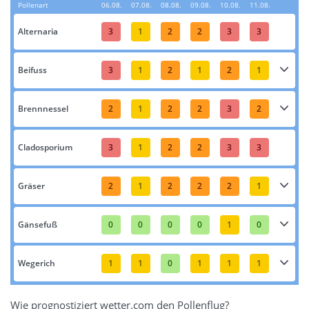
Pollenart
06.08.
07.08.
08.08.
09.08.
10.08.
11.08.
Alternaria
3
1
2
2
3
3
Beifuss
3
1
2
1
2
1
Brennnessel
2
1
2
2
3
2
Cladosporium
3
1
2
2
3
3
Gräser
2
1
2
2
2
1
Gänsefuß
0
0
0
0
1
0
Wegerich
1
1
0
1
1
1
Wie prognostiziert wetter.com den Pollenflug?