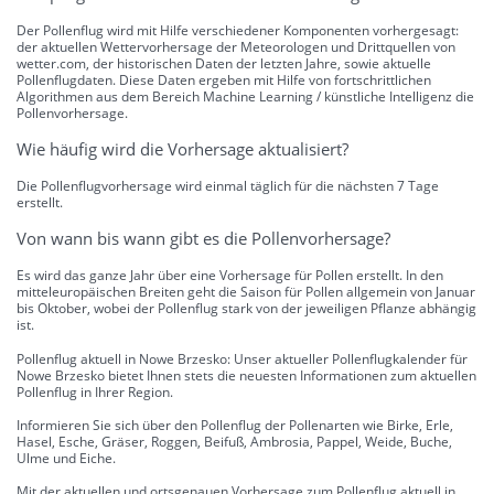
Der Pollenflug wird mit Hilfe verschiedener Komponenten vorhergesagt:
der aktuellen Wettervorhersage der Meteorologen und Drittquellen von
wetter.com, der historischen Daten der letzten Jahre, sowie aktuelle
Pollenflugdaten. Diese Daten ergeben mit Hilfe von fortschrittlichen
Algorithmen aus dem Bereich Machine Learning / künstliche Intelligenz die
Pollenvorhersage.
Wie häufig wird die Vorhersage aktualisiert?
Die Pollenflugvorhersage wird einmal täglich für die nächsten 7 Tage
erstellt.
Von wann bis wann gibt es die Pollenvorhersage?
Es wird das ganze Jahr über eine Vorhersage für Pollen erstellt. In den
mitteleuropäischen Breiten geht die Saison für Pollen allgemein von Januar
bis Oktober, wobei der Pollenflug stark von der jeweiligen Pflanze abhängig
ist.
Pollenflug aktuell in Nowe Brzesko: Unser aktueller Pollenflugkalender für
Nowe Brzesko bietet Ihnen stets die neuesten Informationen zum aktuellen
Pollenflug in Ihrer Region.
Informieren Sie sich über den Pollenflug der Pollenarten wie Birke, Erle,
Hasel, Esche, Gräser, Roggen, Beifuß, Ambrosia, Pappel, Weide, Buche,
Ulme und Eiche.
Mit der aktuellen und ortsgenauen Vorhersage zum Pollenflug aktuell in