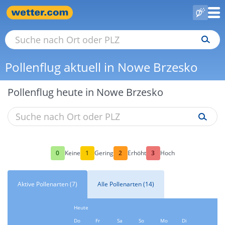
Pollenflug aktuell in Nowe Brzesko
Pollenflug heute in Nowe Brzesko
0
1
2
3
Keine
Gering
Erhöht
Hoch
Aktive Pollenarten (7)
Alle Pollenarten (14)
Heute
Do
Fr
Sa
So
Mo
Di