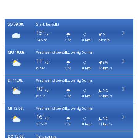
SO 09.08.
Stark bewölkt
15°
/ 7°
N
14°/ 5°
0 %
0 l/m²
8 km/h
MO 10.08.
Wechselnd bewölkt, wenig Sonne
11°
/ 6°
SW
8°/ 4°
0 %
0 l/m²
18 km/h
DI 11.08.
Wechselnd bewölkt, wenig Sonne
10°
/ 5°
NO
8°/ 3°
0 %
0 l/m²
18 km/h
MI 12.08.
Wechselnd bewölkt, wenig Sonne
16°
/ 9°
NO
15°/ 7°
0 %
0 l/m²
11 km/h
DO 13.08.
Teils sonnig