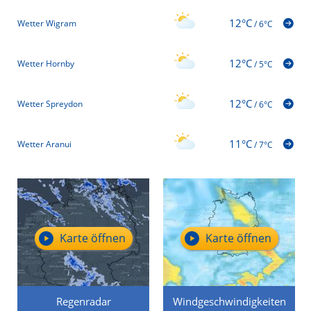
12°C
Wetter Wigram
/
6°C
12°C
Wetter Hornby
/
5°C
12°C
Wetter Spreydon
/
6°C
11°C
Wetter Aranui
/
7°C
Karte öffnen
Karte öffnen
Regenradar
Windgeschwindigkeiten