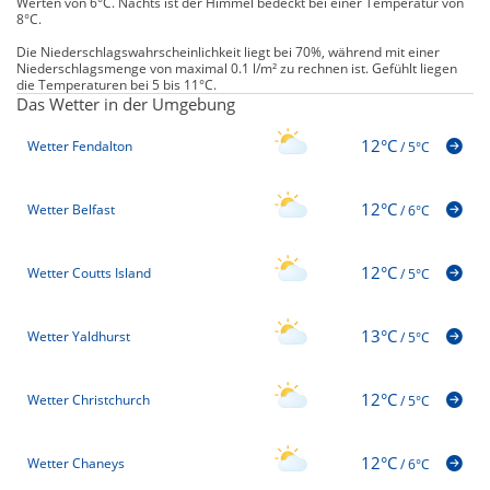
Werten von 6°C. Nachts ist der Himmel bedeckt bei einer Temperatur von
8°C.
Die Niederschlagswahrscheinlichkeit liegt bei 70%, während mit einer
Niederschlagsmenge von maximal 0.1 l/m² zu rechnen ist. Gefühlt liegen
die Temperaturen bei 5 bis 11°C.
Das Wetter in der Umgebung
12°C
Wetter Fendalton
/
5°C
12°C
Wetter Belfast
/
6°C
12°C
Wetter Coutts Island
/
5°C
13°C
Wetter Yaldhurst
/
5°C
12°C
Wetter Christchurch
/
5°C
12°C
Wetter Chaneys
/
6°C