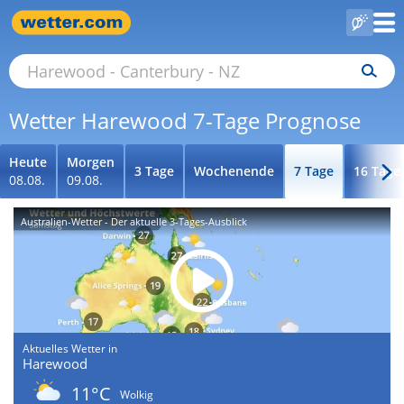
Wetter Harewood 7-Tage Prognose
Heute
Morgen
3 Tage
Wochenende
7 Tage
16 Tage
08.08.
09.08.
Australien-Wetter - Der aktuelle 3-Tages-Ausblick
Aktuelles Wetter in
Harewood
11°C
Wolkig