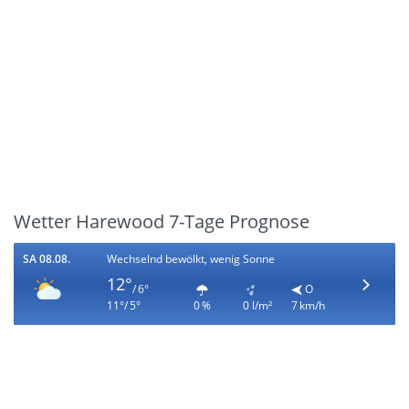
Wetter Harewood 7-Tage Prognose
SA 08.08.
Wechselnd bewölkt, wenig Sonne
12°
/ 6°
O
11°/ 5°
0 %
0 l/m²
7 km/h