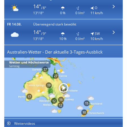
14°
/ 8°
O
13°/ 8°
0 %
0 l/m²
11 km/h
FR 14.08.
Überwiegend stark bewölkt
14°
/ 9°
SW
13°/ 8°
10 %
0 l/m²
10 km/h
Australien-Wetter - Der aktuelle 3-Tages-Ausblick
Wettervideos