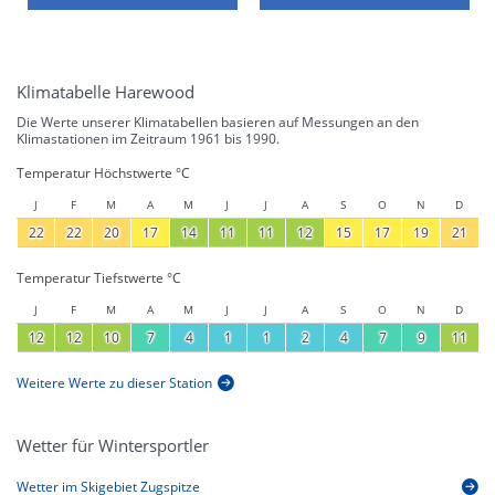
Klimatabelle Harewood
Die Werte unserer Klimatabellen basieren auf Messungen an den
Klimastationen im Zeitraum 1961 bis 1990.
Temperatur Höchstwerte °C
J
F
M
A
M
J
J
A
S
O
N
D
22
22
20
17
14
11
11
12
15
17
19
21
Temperatur Tiefstwerte °C
J
F
M
A
M
J
J
A
S
O
N
D
12
12
10
7
4
1
1
2
4
7
9
11
Weitere Werte zu dieser Station
Wetter für Wintersportler
Wetter im Skigebiet Zugspitze