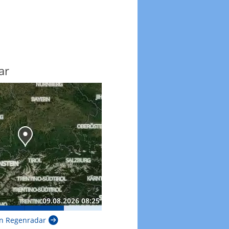
ar
n Regenradar