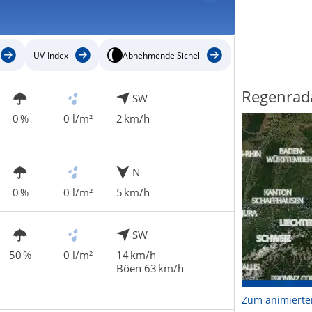
UV-Index
Abnehmende Sichel
Regenrad
SW
0 %
0 l/m²
2 km/h
N
0 %
0 l/m²
5 km/h
SW
50 %
0 l/m²
14 km/h
Böen 63 km/h
Zum animierte