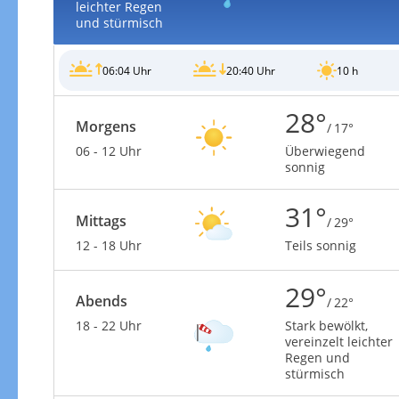
leichter Regen
und stürmisch
06:04 Uhr
20:40 Uhr
10 h
28°
Morgens
/ 17°
06 - 12 Uhr
Überwiegend
sonnig
31°
Mittags
/ 29°
12 - 18 Uhr
Teils sonnig
29°
Abends
/ 22°
18 - 22 Uhr
Stark bewölkt,
vereinzelt leichter
Regen und
stürmisch