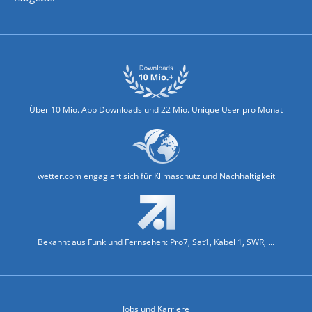
Biowetter
Glätteindex
Reiseziel Finder
Erkältungswetter
Klima & Umwelt
Über 10 Mio. App Downloads und 22 Mio. Unique User pro Monat
wetter.com engagiert sich für Klimaschutz und Nachhaltigkeit
Bekannt aus Funk und Fernsehen: Pro7, Sat1, Kabel 1, SWR, ...
Jobs und Karriere