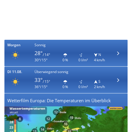
Morgen
Sonnig
28°
/ 14°
N
30°/ 15°
0 %
0 l/m²
4 km/h
DI 11.08.
Überwiegend sonnig
33°
/ 15°
S
36°/ 15°
0 %
0 l/m²
2 km/h
Wetterfilm Europa: Die Temperaturen im Überblick