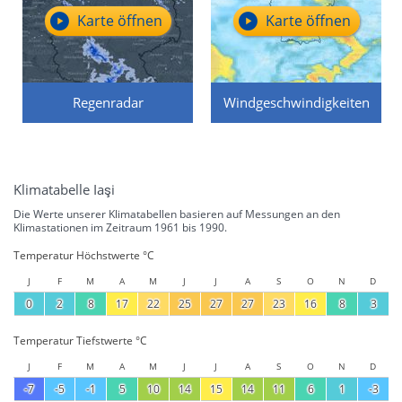
Karte öffnen
Karte öffnen
Regenradar
Windgeschwindigkeiten
Klimatabelle Iaşi
Die Werte unserer Klimatabellen basieren auf Messungen an den
Klimastationen im Zeitraum 1961 bis 1990.
Temperatur Höchstwerte °C
J
F
M
A
M
J
J
A
S
O
N
D
0
2
8
17
22
25
27
27
23
16
8
3
Temperatur Tiefstwerte °C
J
F
M
A
M
J
J
A
S
O
N
D
-7
-5
-1
5
10
14
15
14
11
6
1
-3