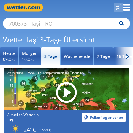
Wetter Iaşi 3-Tage Übersicht
Heute
Morgen
3 Tage
Wochenende
7 Tage
16 Tage
09.08.
10.08.
Wetterfilm Europa: Die Temperaturen im Überblick
Aktuelles Wetter in
Pollenflug ansehen
Iaşi
24°C
Sonnig