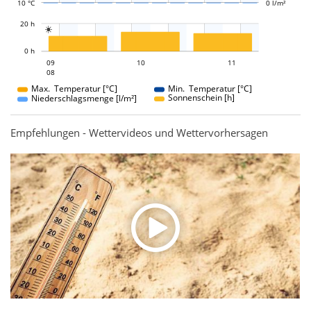
10 °C
0 l/m²
L
20 h

L
0 h
10
11
09
10
09
11
08
08
Max. Temperatur [°C]
Min. Temperatur [°C]
Sonnenschein [h]
Niederschlagsmenge [l/m²]
Empfehlungen - Wettervideos und Wettervorhersagen