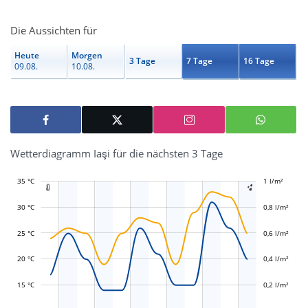
Die Aussichten für
Heute
Morgen
3 Tage
7 Tage
16 Tage
09.08.
10.08.
Wetterdiagramm Iaşi für die nächsten 3 Tage
35 °C
-0,4 l/m²
-0,2 l/m²
1 l/m²
1,2 l/m²


30 °C
0,8 l/m²
25 °C
0,6 l/m²
L
L
20 °C
0,4 l/m²
15 °C
0,2 l/m²