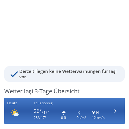
Derzeit liegen keine Wetterwarnungen für Iaşi
vor.
Wetter Iaşi 3-Tage Übersicht
Heute
Teils sonnig
26°
/ 17°
N
28°/ 17°
0 %
0 l/m²
12 km/h