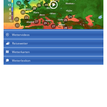
Wettervideos
Reisewetter
Wetterkarten
Wetterlexikon