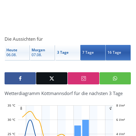
Die Aussichten für
Heute
Morgen
3 Tage
7 Tage
16 Tage
06.08.
07.08.
Wetterdiagramm Köttmannsdorf für die nächsten 3 Tage
35 °C
-2 l/m²
-1 l/m²
1 l/m²
3 l/m²
10 l/m²
8 l/m²
-4 l/m²


30 °C
6 l/m²
L
L
25 °C
4 l/m²