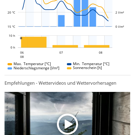
20 °C
2 l/m²
15 °C
0 l/m²
L
10 h

L
0 h
07
08
06
07
06
08
08
08
Max. Temperatur [°C]
Min. Temperatur [°C]
Sonnenschein [h]
Niederschlagsmenge [l/m²]
Empfehlungen - Wettervideos und Wettervorhersagen