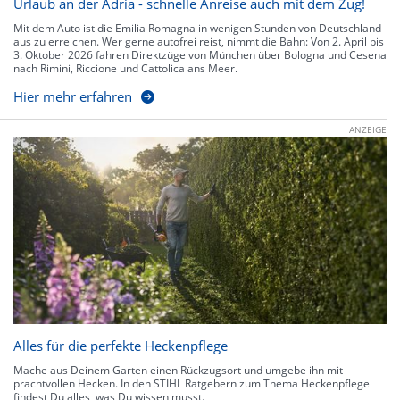
Urlaub an der Adria - schnelle Anreise auch mit dem Zug!
Mit dem Auto ist die Emilia Romagna in wenigen Stunden von Deutschland
aus zu erreichen. Wer gerne autofrei reist, nimmt die Bahn: Von 2. April bis
3. Oktober 2026 fahren Direktzüge von München über Bologna und Cesena
nach Rimini, Riccione und Cattolica ans Meer.
Hier mehr erfahren
ANZEIGE
Alles für die perfekte Heckenpflege
Mache aus Deinem Garten einen Rückzugsort und umgebe ihn mit
prachtvollen Hecken. In den STIHL Ratgebern zum Thema Heckenpflege
findest Du alles, was Du wissen musst.