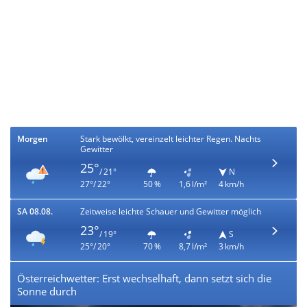
Morgen
Stark bewölkt, vereinzelt leichter Regen. Nachts
Gewitter
25°
/ 21°
N
27°/ 22°
50 %
1,6 l/m²
4 km/h
SA 08.08.
Zeitweise leichte Schauer und Gewitter möglich
23°
/ 19°
S
25°/ 20°
70 %
8,7 l/m²
3 km/h
Österreichwetter: Erst wechselhaft, dann setzt sich die
Sonne durch