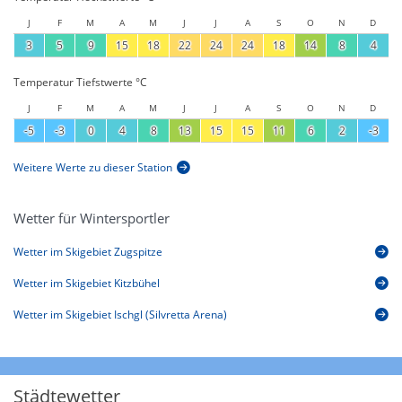
J
F
M
A
M
J
J
A
S
O
N
D
3
5
9
15
18
22
24
24
18
14
8
4
Temperatur Tiefstwerte °C
J
F
M
A
M
J
J
A
S
O
N
D
-5
-3
0
4
8
13
15
15
11
6
2
-3
Weitere Werte zu dieser Station
Wetter für Wintersportler
Wetter im Skigebiet Zugspitze
Wetter im Skigebiet Kitzbühel
Wetter im Skigebiet Ischgl (Silvretta Arena)
Städtewetter