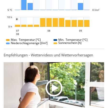
5 °C
0 l/m²
L
10 h

L
0 h
08
09
07
08
07
09
08
08
Max. Temperatur [°C]
Min. Temperatur [°C]
Sonnenschein [h]
Niederschlagsmenge [l/m²]
Empfehlungen - Wettervideos und Wettervorhersagen