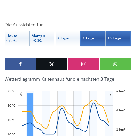
Die Aussichten für
Heute
Morgen
3 Tage
7 Tage
16 Tage
07.08.
08.08.
Wetterdiagramm Kaltenhaus für die nächsten 3 Tage
25 °C
-2 l/m²
-1 l/m²
1 l/m²
3 l/m²
8 l/m²
6 l/m²
-4 l/m²


20 °C
4 l/m²
L
L
15 °C
2 l/m²
10 °C