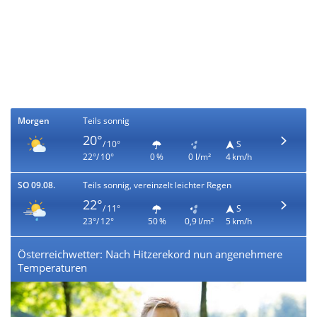
Morgen
Teils sonnig
20°
/ 10°
S
22°/ 10°
0 %
0 l/m²
4 km/h
SO 09.08.
Teils sonnig, vereinzelt leichter Regen
22°
/ 11°
S
23°/ 12°
50 %
0,9 l/m²
5 km/h
Österreichwetter: Nach Hitzerekord nun angenehmere
Temperaturen