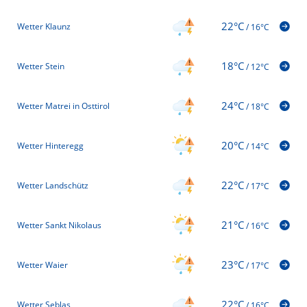
22°C
Wetter Klaunz
/
16°C
18°C
Wetter Stein
/
12°C
24°C
Wetter Matrei in Osttirol
/
18°C
20°C
Wetter Hinteregg
/
14°C
22°C
Wetter Landschütz
/
17°C
21°C
Wetter Sankt Nikolaus
/
16°C
23°C
Wetter Waier
/
17°C
22°C
Wetter Seblas
/
16°C