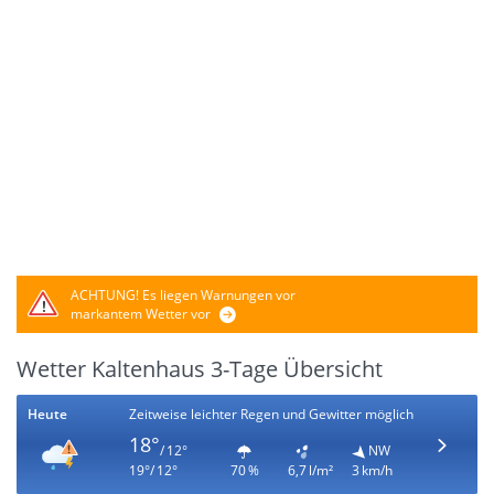
ACHTUNG!
Es liegen Warnungen vor
markantem Wetter vor
Wetter Kaltenhaus 3-Tage Übersicht
Heute
Zeitweise leichter Regen und Gewitter möglich
18°
/ 12°
NW
19°/ 12°
70 %
6,7 l/m²
3 km/h