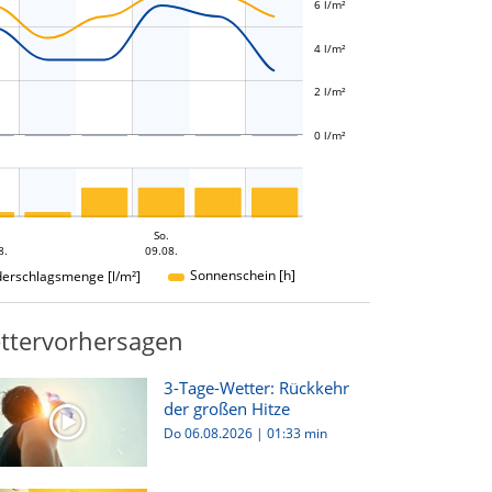
6 l/m²
L
4 l/m²
2 l/m²
0 l/m²
So.
8.
09.08.
Sonnenschein [h]
derschlagsmenge [l/m²]
ttervorhersagen
3-Tage-Wetter: Rückkehr
der großen Hitze
Do 06.08.2026
|
01:33 min