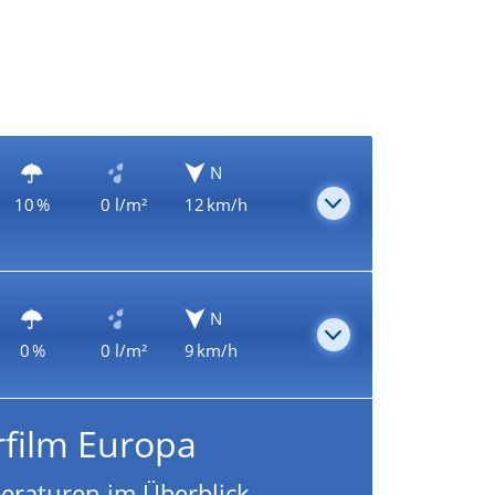
N
10 %
0 l/m²
12 km/h
N
0 %
0 l/m²
9 km/h
rfilm Europa
eraturen im Überblick