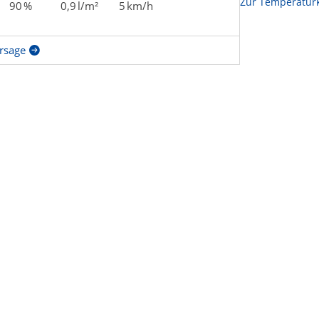
Zur Temperaturk
90 %
0,9 l/m²
5 km/h
rsage