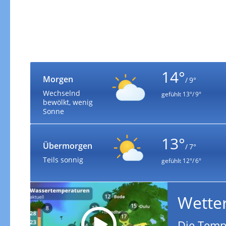
14°
Morgen
/ 9°
Wechselnd
gefühlt
13°/ 9°
bewölkt, wenig
Sonne
13°
Übermorgen
/ 7°
Teils sonnig
gefühlt
12°/ 6°
Wette
Die Temp