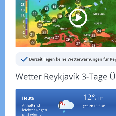
Derzeit liegen keine Wetterwarnungen für Rey
Wetter Reykjavík 3-Tage Ü
12°
Heute
/ 11°
Anhaltend
gefühlt
12°/ 10°
leichter Regen
und windig