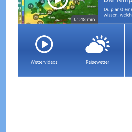
Du planst ein
wissen, welch
01:48 min
Wettervideos
Reisewetter