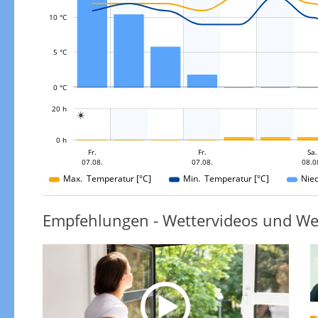
L
10 °C
5 °C
0 °C
L
20 h

L
0 h
Sa.
So.
So.
Fr.
Fr.
Fr.
So.
Sa.
07.08.
08.08.
09.08.
09.08.
07.08.
07.08.
08.0
09.08.
Max. Temperatur [°C]
Min. Temperatur [°C]
Nie
Empfehlungen - Wettervideos und We