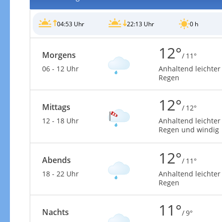
04:53 Uhr
22:13 Uhr
0 h
12°
Morgens
/ 11°
Gewitterrisiko
06 - 12 Uhr
Anhaltend leichter
Regen
12°
Mittags
/ 12°
12 - 18 Uhr
Anhaltend leichter
Regen und windig
12°
Abends
/ 11°
18 - 22 Uhr
Anhaltend leichter
Regen
11°
Gewitterrisiko in 3h
Nachts
/ 9°