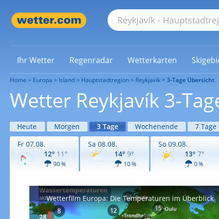
Ihr Wetter
Regenradar
Wetterkarten
Skigebi
Home
Europa
Island
Hauptstadtregion
Reykjavík
3-Tage Übersicht
Wetter Reykjavík 3-Tag
Heute
Morgen
3 Tage
Wochenende
7 Tage
Fr 07.08.
Sa 08.08.
So 09.08.
12°
11°
14°
9°
13°
7°
90 %
10 %
0 %
Wetterfilm Europa: Die Temperaturen im Überblick