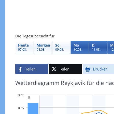
Die Tagesübersicht für
Heute
Morgen
So
Mo
Di
M
07.08.
08.08.
09.08.
10.08.
11.08.
12
Teilen
Teilen
Drucken
Wetterdiagramm Reykjavík für die nä
20 °C

15 °C