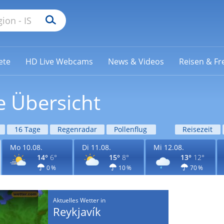
ete
HD Live Webcams
News & Videos
Reisen & Fre
e Übersicht
16 Tage
Regenradar
Pollenflug
Reisezeit
Mo 10.08.
Di 11.08.
Mi 12.08.
14°
6°
15°
8°
13°
12°
0 %
10 %
70 %
Aktuelles Wetter in
Reykjavík