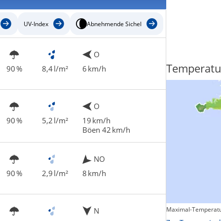
UV-Index
Abnehmende Sichel
O
Regenradar
Temperatu
90 %
8,4 l/m²
6 km/h
O
90 %
5,2 l/m²
19 km/h
Böen 42 km/h
NO
90 %
2,9 l/m²
8 km/h
Maximal-Temperatu
N
Zum animierten Regenradar