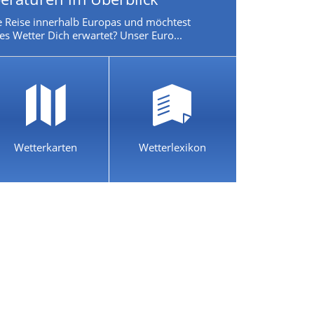
e Reise innerhalb Europas und möchtest
es Wetter Dich erwartet? Unser Euro...
Wetterkarten
Wetterlexikon