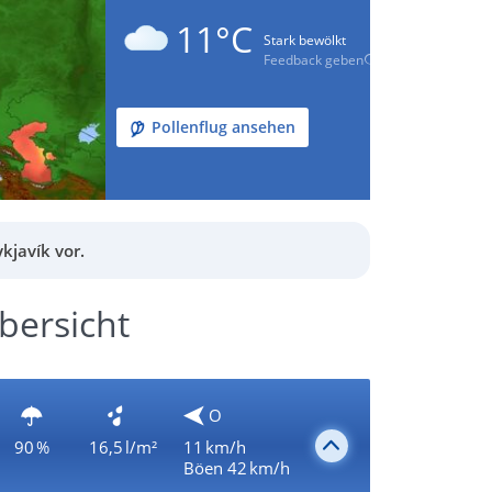
11°C
Stark bewölkt
Feedback geben
Pollenflug ansehen
kjavík vor.
bersicht
O
90 %
16,5 l/m²
11 km/h
Böen 42 km/h