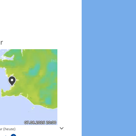
r
Windgeschwindigkeite
r (heute)
Windgeschwindigkeiten in 3h