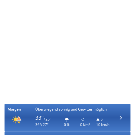
Morgen
Überwiegend sonnig und Gewitter möglich
33°
/ 25°
S
36°/ 27°
0 %
0 l/m²
10 km/h