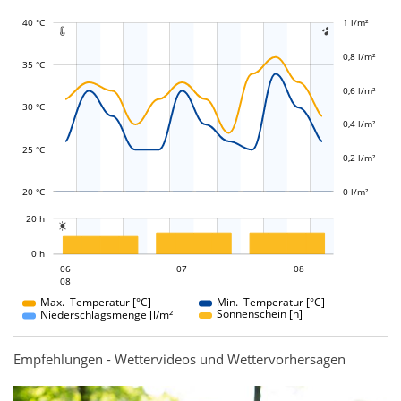
40 °C
-0,4 l/m²
-0,2 l/m²
1 l/m²
1,2 l/m²


0,8 l/m²
35 °C
0,6 l/m²
L
L
30 °C
0,4 l/m²
25 °C
0,2 l/m²
20 °C
0 l/m²
L
20 h

L
0 h
07
08
06
07
06
08
08
08
Max. Temperatur [°C]
Min. Temperatur [°C]
Sonnenschein [h]
Niederschlagsmenge [l/m²]
Empfehlungen - Wettervideos und Wettervorhersagen