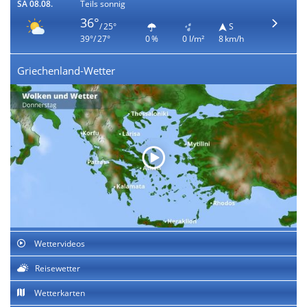
SA 08.08.
Teils sonnig
36°
/ 25°
S
39°/ 27°
0 %
0 l/m²
8 km/h
Griechenland-Wetter
Wettervideos
Reisewetter
Wetterkarten