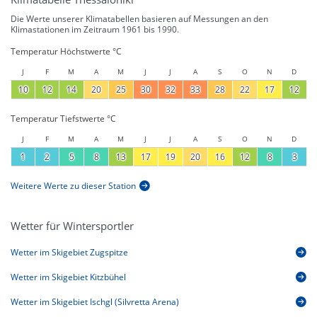
Die Werte unserer Klimatabellen basieren auf Messungen an den
Klimastationen im Zeitraum 1961 bis 1990.
Temperatur Höchstwerte °C
J
F
M
A
M
J
J
A
S
O
N
D
10
12
14
20
25
30
32
33
28
22
17
12
Temperatur Tiefstwerte °C
J
F
M
A
M
J
J
A
S
O
N
D
1
2
5
8
13
17
19
20
16
12
8
3
Weitere Werte zu dieser Station
Wetter für Wintersportler
Wetter im Skigebiet Zugspitze
Wetter im Skigebiet Kitzbühel
Wetter im Skigebiet Ischgl (Silvretta Arena)