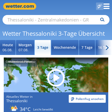
Wetter Thessaloniki 3-Tage Übersicht
Heute
Morgen
3 Tage
Wochenende
7 Tage
16 Tage
06.08.
07.08.
Griechenland-Wetter
Aktuelles Wetter in
Pollenflug ansehen
Thessaloniki
34°C
Leicht bewölkt