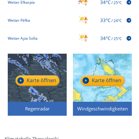
34°C
Wetter Efkarpía
/
25°C
33°C
Wetter Péfka
/
24°C
34°C
Wetter Ayia Sofia
/
25°C
Karte öffnen
Karte öffnen
Regenradar
Windgeschwindigkeiten
Klimatabelle Thessaloniki