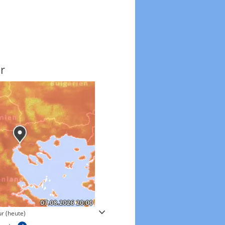
r
Windgeschwindigkeite
r (heute)
Windgeschwindigkeiten in 3h