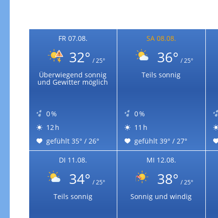
Zur Gewitterrisikokarte
FR 07.08.
SA 08.08.
32°
36°
/ 25°
/ 25°
Überwiegend sonnig
Teils sonnig
und Gewitter möglich
0 %
0 %
12 h
11 h
gefühlt 35° / 26°
gefühlt 39° / 27°
DI 11.08.
MI 12.08.
34°
38°
/ 25°
/ 25°
Teils sonnig
Sonnig und windig