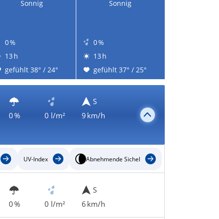
Sonnig
Sonnig
0 %
0 %
13 h
13 h
gefühlt 38° / 24°
gefühlt 37° / 25°
S
0 %
0 l/m²
9 km/h
UV-Index
Abnehmende Sichel
S
0 %
0 l/m²
6 km/h