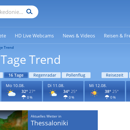
ete
HD Live Webcams
News & Videos
Reisen & Fre
ge Trend
 Tage Trend
16 Tage
Regenradar
Pollenflug
Reisezeit
Mo 10.08.
Di 11.08.
Mi 12.08.
32°
27°
34°
25°
38°
25°
0 %
0 %
0 %
Aktuelles Wetter in
Thessaloniki