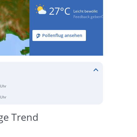
27°C
Leicht bewölkt
Feedback geben
Pollenflug ansehen
 Uhr
 Uhr
age Trend