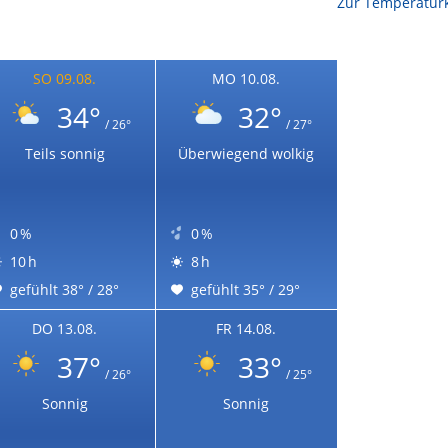
Zur Temperaturk
SO 09.08.
MO 10.08.
34°
32°
/ 26°
/ 27°
Teils sonnig
Überwiegend wolkig
0 %
0 %
10 h
8 h
gefühlt 38° / 28°
gefühlt 35° / 29°
DO 13.08.
FR 14.08.
37°
33°
/ 26°
/ 25°
Sonnig
Sonnig