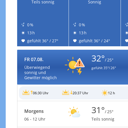
Teils sonnig
Sonnig
0 %
0 %
13 h
13 h
gefühlt 36° / 27°
gefühlt 36° / 24°
32°
FR 07.08.
/ 25°
Überwiegend
gefühlt
35°/ 26°
sonnig und
Gewitter möglich
06:30 Uhr
20:37 Uhr
12 h
31°
Morgens
/ 25°
06 - 12 Uhr
Teils sonnig