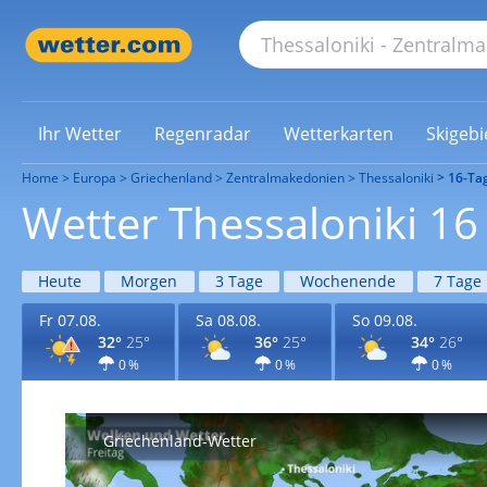
Ihr Wetter
Regenradar
Wetterkarten
Skigebi
Home
Europa
Griechenland
Zentralmakedonien
Thessaloniki
16-Ta
Wetter Thessaloniki 16
Heute
Morgen
3 Tage
Wochenende
7 Tage
Fr 07.08.
Sa 08.08.
So 09.08.
32°
25°
36°
25°
34°
26°
0 %
0 %
0 %
Griechenland-Wetter