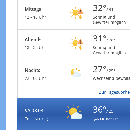
32°
Mittags
/ 31°
12 - 18 Uhr
Sonnig und
Gewitter möglich
31°
Abends
/ 28°
18 - 22 Uhr
Sonnig und
Gewitter möglich
27°
Nachts
/ 25°
22 - 06 Uhr
Wechselnd bewölk
Zur Tagesvorhe
36°
SA 08.08.
/ 25°
Teils sonnig
gefühlt
39°/ 27°