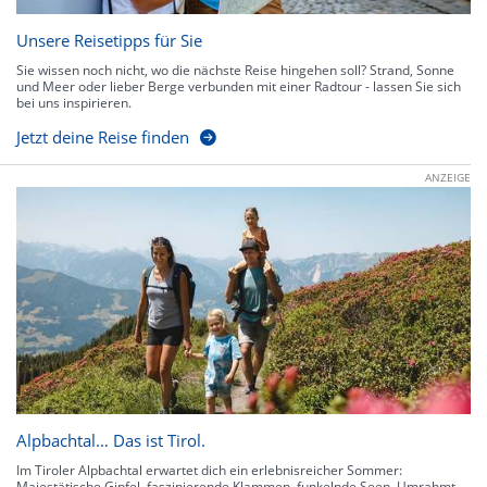
Unsere Reisetipps für Sie
Sie wissen noch nicht, wo die nächste Reise hingehen soll? Strand, Sonne
und Meer oder lieber Berge verbunden mit einer Radtour - lassen Sie sich
bei uns inspirieren.
Jetzt deine Reise finden
ANZEIGE
Alpbachtal… Das ist Tirol.
Im Tiroler Alpbachtal erwartet dich ein erlebnisreicher Sommer:
Majestätische Gipfel, faszinierende Klammen, funkelnde Seen. Umrahmt