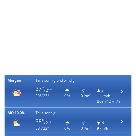
Morgen
Teils sonnig und windig
37°
/ 21°
S
39°/ 23°
0 %
0 l/m²
11 km/h
Böen 42 km/h
MO 10.08.
Teils sonnig
38°
/ 21°
N
38°/ 22°
0 %
0 l/m²
9 km/h