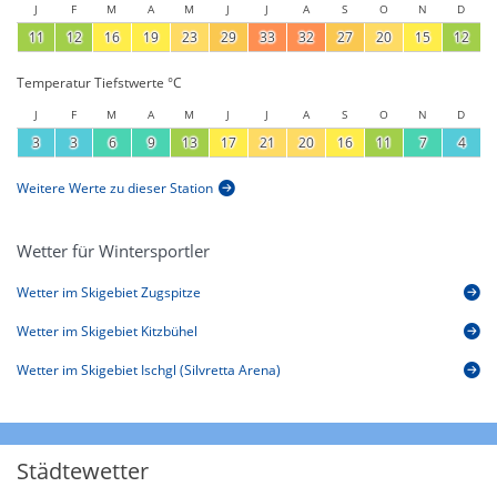
J
F
M
A
M
J
J
A
S
O
N
D
11
12
16
19
23
29
33
32
27
20
15
12
Temperatur Tiefstwerte °C
J
F
M
A
M
J
J
A
S
O
N
D
3
3
6
9
13
17
21
20
16
11
7
4
Weitere Werte zu dieser Station
Wetter für Wintersportler
Wetter im Skigebiet Zugspitze
Wetter im Skigebiet Kitzbühel
Wetter im Skigebiet Ischgl (Silvretta Arena)
Städtewetter