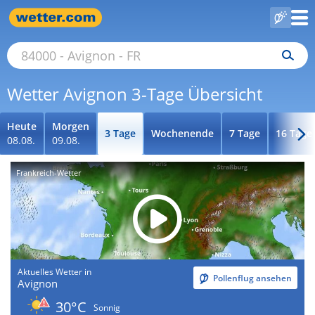
Wetter Avignon 3-Tage Übersicht
Heute
Morgen
3 Tage
Wochenende
7 Tage
16 Tage
08.08.
09.08.
Frankreich-Wetter
Aktuelles Wetter in
Pollenflug ansehen
Avignon
30°C
Sonnig