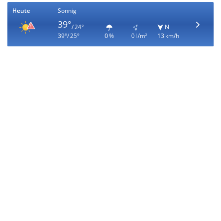
Heute
Sonnig
39°
/ 24°
N
39°/ 25°
0 %
0 l/m²
13 km/h