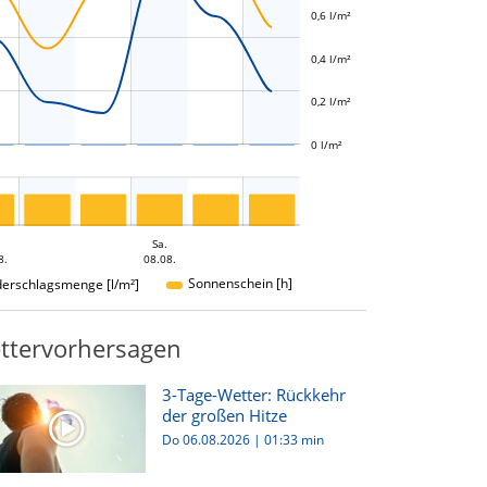
0,6 l/m²
L
0,4 l/m²
0,2 l/m²
0 l/m²
Sa.
8.
08.08.
Sonnenschein [h]
derschlagsmenge [l/m²]
ttervorhersagen
3-Tage-Wetter: Rückkehr
der großen Hitze
Do 06.08.2026
|
01:33 min