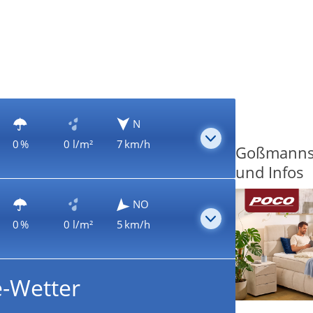
N
0 %
0 l/m²
7 km/h
Goßmannsd
und Infos
NO
0 %
0 l/m²
5 km/h
e-Wetter