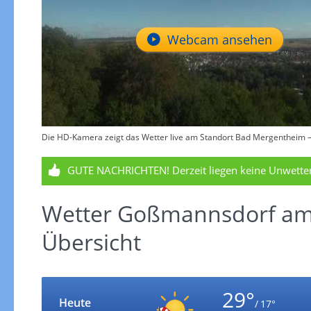
Webcam ansehen
Die HD-Kamera zeigt das Wetter live am Standort Bad Mergentheim – 
GUTE NACHRICHTEN!
Derzeit liegen keine Unwett
Wetter Goßmannsdorf am
Übersicht
29°
Heute
/ 17°