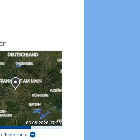
ar
n Regenradar