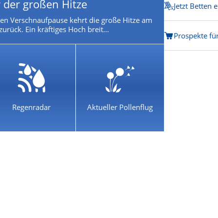
 der großen Hitze
Jetzt Betten 
en Verschnaufpause kehrt die große Hitze am
rück. Ein kräftiges Hoch breit...
Prospekte f
Regenradar
Aktueller Pollenflug