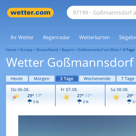
Ihr Wetter
Regenradar
Wetterkarten
Skigebi
Home
Europa
Deutschland
Bayern
Goßmannsdorf am Main
3-Tage 
Wetter Goßmannsdorf 
Heute
Morgen
3 Tage
Wochenende
7 Tage
Do 06.08.
Fr 07.08.
Sa 08.08.
29°
17°
27°
11°
29°
0 %
0 %
0