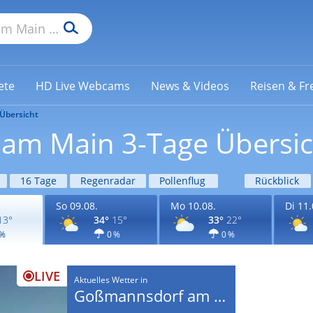
ete
HD Live Webcams
News & Videos
Reisen & Fre
Übersicht
am Main 3-Tage Übersic
16 Tage
Regenradar
Pollenflug
Rückblick
So 09.08.
Mo 10.08.
Di 11.
13°
34°
15°
33°
22°
 %
0 %
0 %
LIVE
Aktuelles Wetter in
Goßmannsdorf am Main