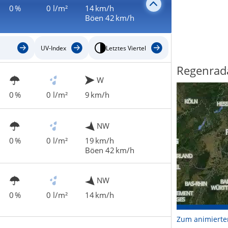
0 %
0 l/m²
14 km/h
Böen 42 km/h
UV-Index
Letztes Viertel
Regenrad
W
0 %
0 l/m²
9 km/h
NW
0 %
0 l/m²
19 km/h
Böen 42 km/h
NW
0 %
0 l/m²
14 km/h
Zum animierte