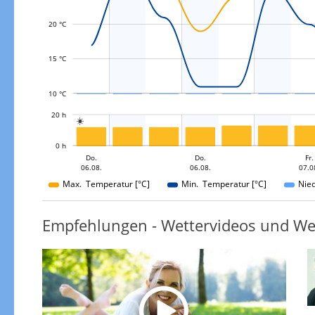
L
20 °C
15 °C
10 °C
L
20 h

L
0 h
Do.
Sa.
Sa.
Fr.
Do.
Do.
Sa.
Fr.
06.08.
07.08.
08.08.
08.08.
06.08.
06.08.
07.0
08.08.
Max. Temperatur [°C]
Min. Temperatur [°C]
Nie
Empfehlungen - Wettervideos und We