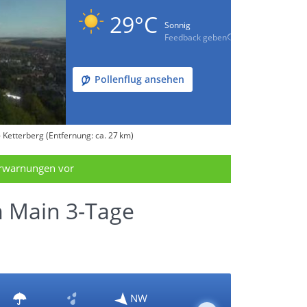
29°C
Sonnig
Feedback geben
Pollenflug ansehen
Ketterberg (Entfernung: ca. 27 km)
erwarnungen vor
 Main 3-Tage
NW