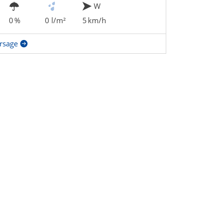
W
0 %
0 l/m²
5 km/h
rsage