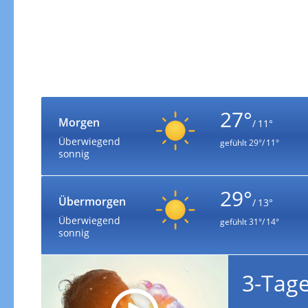
27°
Morgen
/ 11°
Überwiegend
gefühlt
29°/ 11°
sonnig
29°
Übermorgen
/ 13°
Überwiegend
gefühlt
31°/ 14°
sonnig
3-Tag