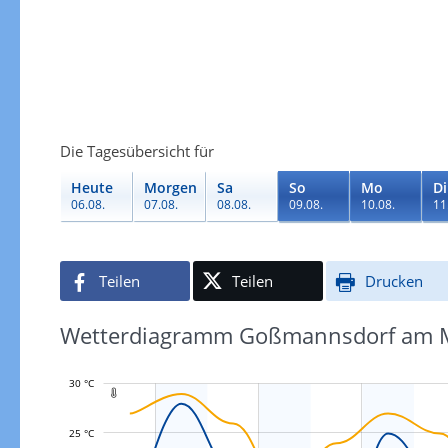
Die Tagesübersicht für
Heute
Morgen
Sa
So
Mo
Di
06.08.
07.08.
08.08.
09.08.
10.08.
11
Teilen
Teilen
Drucken
Wetterdiagramm Goßmannsdorf am Ma
30 °C

25 °C