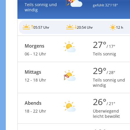
Teils sonnig und
gefühlt
32°/ 18°
windig
05:57 Uhr
20:54 Uhr
12 h
27°
Morgens
/ 17°
06 - 12 Uhr
Teils sonnig
29°
Mittags
/ 28°
12 - 18 Uhr
Teils sonnig und
windig
26°
Abends
/ 21°
18 - 22 Uhr
Überwiegend
leicht bewölkt