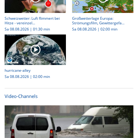
Schweizwetter: Luft flimmert bei
Großwetterlage Europa:
Hitze - vereinzel...
Strömungsfilm, Gewittergefa...
Sa 08.08.2026
|
01:30 min
Sa 08.08.2026
|
02:00 min
hurricane-alley
Sa 08.08.2026
|
02:00 min
Video-Channels