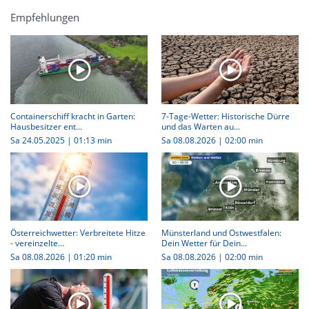
Empfehlungen
Containerschiff kracht in Garten:
7-Tage-Wetter: Historische Dürre
Hausbesitzer ent...
und das Warten au...
Sa 24.05.2025
|
01:13 min
Sa 08.08.2026
|
02:00 min
Österreichwetter: Verbreitete Hitze
Münsterland und Ostwestfalen:
- vereinzelte...
Dein Wetter für Dein...
Sa 08.08.2026
|
01:20 min
Sa 08.08.2026
|
02:00 min