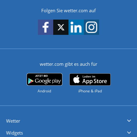
Folgen Sie wetter.com auf
wetter.com gibt es auch für
Android
iPhone & iPad
Wetter
Videovorhersagen
Kolumnen
Unwetterwarnungen
wetter.com Deutschland
wetter.com Schweiz
wetter.com Österreich
Werben
Homepage Widget
Wetter API
Wetter- und Geodaten - meteonomiqs.com
tiempo.es
meteos24.fr
ilmeteo24.it
pogoda24.pl
weather24.co.uk
Widgets