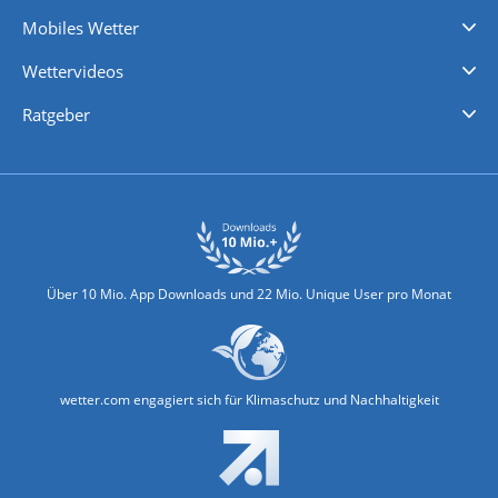
Regenradar
Windgeschwindigkeiten
Temperatur
Sonnenschein
Wassertemperatur
Mobiles Wetter
iPhone Wetter
iPad Wetter
Android Wetter
Wettervideos
Nachrichten
Deutschlandwetter
Schweizwetter
Österreichwetter
Regionalwetter
Wetter in Europa
Wetter Weltweit
Wetterlexikon
Promi-News
Ratgeber
Biowetter
Glätteindex
Reiseziel Finder
Erkältungswetter
Klima & Umwelt
Über 10 Mio. App Downloads und 22 Mio. Unique User pro Monat
wetter.com engagiert sich für Klimaschutz und Nachhaltigkeit