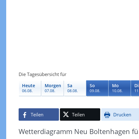
Die Tagesübersicht für
Heute
Morgen
Sa
So
Mo
Di
06.08.
07.08.
08.08.
09.08.
10.08.
11
Teilen
Teilen
Drucken
Wetterdiagramm Neu Boltenhagen für