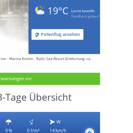
19°C
Leicht bewölkt
Feedback geben
Pollenflug ansehen
m - Marina Kröslin - Baltic Sea Resort (Entfernung: ca.
erwarnungen vor
-Tage Übersicht
W
0 %
0 l/m²
14 km/h