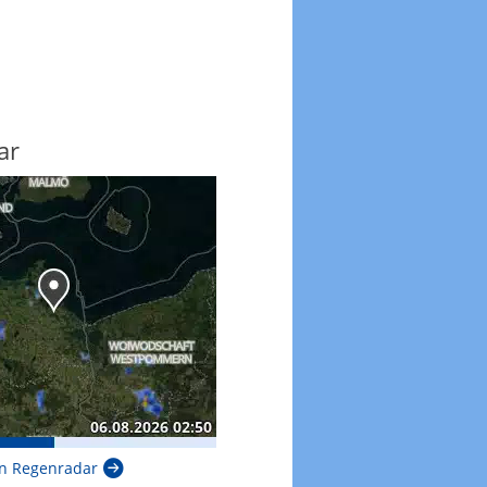
ar
n Regenradar