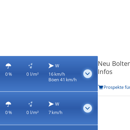
Neu Bolte
W
Infos
0 %
0 l/m²
16 km/h
Böen 41 km/h
Prospekte fü
W
0 %
0 l/m²
7 km/h