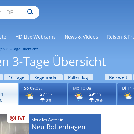
ete
HD Live Webcams
News & Videos
Reisen & Fre
gen
3-Tage Übersicht
n 3-Tage Übersicht
16 Tage
Regenradar
Pollenflug
Reisezeit
So 09.08.
Mo 10.08.
Di 11.
11°
27°
17°
29°
19°
 %
0 %
70 %
LIVE
Aktuelles Wetter in
Neu Boltenhagen