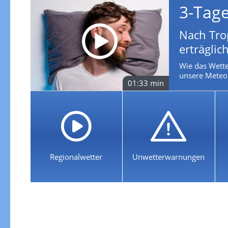
3-Tag
Nach Tro
erträglich
Wie das Wette
unsere Meteor
01:33 min
Regionalwetter
Unwetterwarnungen