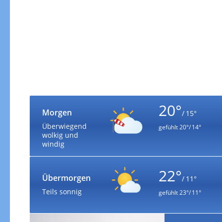
20°
Morgen
/ 15°
Überwiegend
gefühlt
20°/ 14°
wolkig und
windig
22°
Übermorgen
/ 11°
Teils sonnig
gefühlt
23°/ 11°