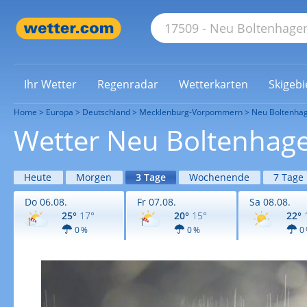
Ihr Wetter
Regenradar
Wetterkarten
Skigebi
Home
Europa
Deutschland
Mecklenburg-Vorpommern
Neu Boltenha
Wetter Neu Boltenhage
Heute
Morgen
3 Tage
Wochenende
7 Tage
Do 06.08.
Fr 07.08.
Sa 08.08.
25°
17°
20°
15°
22°
0 %
0 %
0