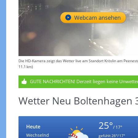
Webcam ansehen
Die HD-Kamera zeigt das Wetter live am Standort Kröslin am Peenestro
11.1 km)
GUTE NACHRICHTEN!
Derzeit liegen keine Unwett
Wetter Neu Boltenhagen 3
25°
Heute
/ 17°
Wechselnd
gefühlt
26°/ 17°