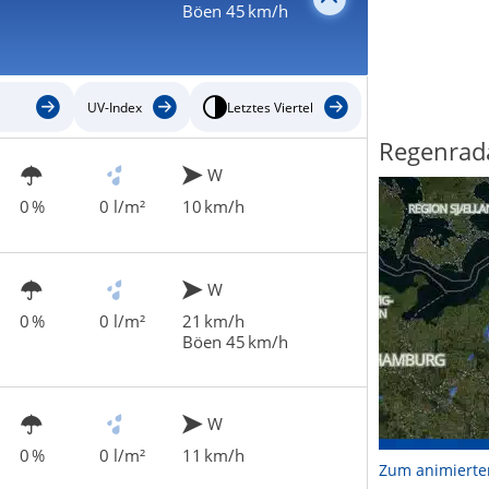
Böen 45 km/h
UV-Index
Letztes Viertel
Regenrad
W
0 %
0 l/m²
10 km/h
W
0 %
0 l/m²
21 km/h
Böen 45 km/h
W
0 %
0 l/m²
11 km/h
Zum animierte