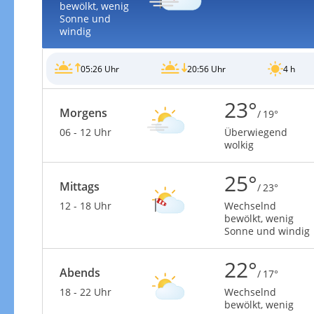
bewölkt, wenig
Sonne und
windig
05:26 Uhr
20:56 Uhr
4 h
23°
Morgens
/ 19°
06 - 12 Uhr
Überwiegend
wolkig
25°
Mittags
/ 23°
12 - 18 Uhr
Wechselnd
bewölkt, wenig
Sonne und windig
22°
Abends
/ 17°
18 - 22 Uhr
Wechselnd
bewölkt, wenig