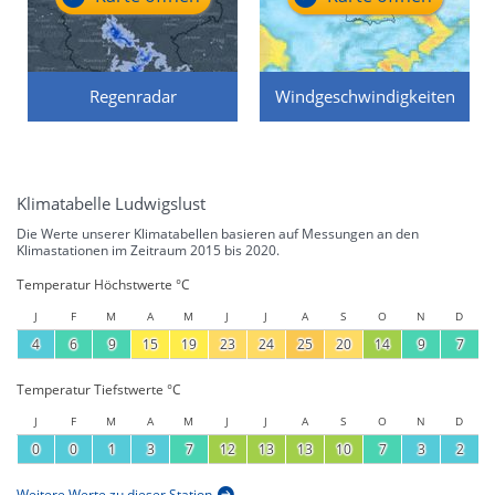
Regenradar
Windgeschwindigkeiten
Klimatabelle Ludwigslust
Die Werte unserer Klimatabellen basieren auf Messungen an den
Klimastationen im Zeitraum 2015 bis 2020.
Temperatur Höchstwerte °C
J
F
M
A
M
J
J
A
S
O
N
D
4
6
9
15
19
23
24
25
20
14
9
7
Temperatur Tiefstwerte °C
J
F
M
A
M
J
J
A
S
O
N
D
0
0
1
3
7
12
13
13
10
7
3
2
Weitere Werte zu dieser Station