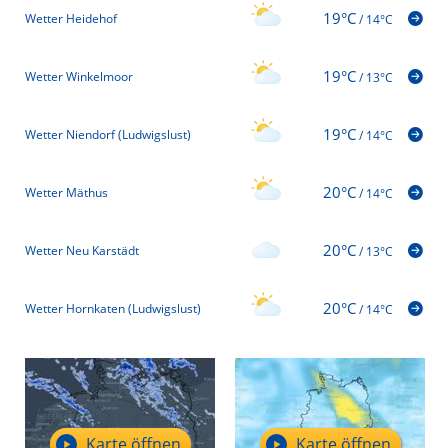
19°C
Wetter Heidehof
/
14°C
19°C
Wetter Winkelmoor
/
13°C
19°C
Wetter Niendorf (Ludwigslust)
/
14°C
20°C
Wetter Mäthus
/
14°C
20°C
Wetter Neu Karstädt
/
13°C
20°C
Wetter Hornkaten (Ludwigslust)
/
14°C
Karte öffnen
Karte öffnen