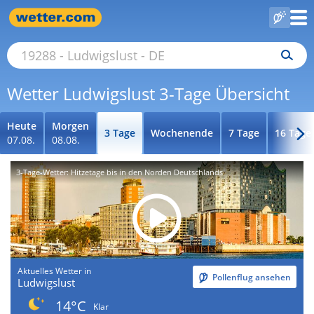
Wetter Ludwigslust 3-Tage Übersicht
Heute
Morgen
3 Tage
Wochenende
7 Tage
16 Tage
07.08.
08.08.
3-Tage-Wetter: Hitzetage bis in den Norden Deutschlands
Aktuelles Wetter in
Pollenflug ansehen
Ludwigslust
14°C
Klar