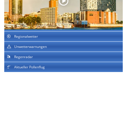
Regionalwetter
Unwetterwarnungen
Regenradar
Aktueller Pollenflug