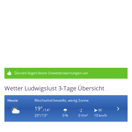
Derzeit liegen keine Unwetterwarnungen vor
Wetter Ludwigslust 3-Tage Übersicht
Heute
Wechselnd bewölkt, wenig Sonne
19°
/ 14°
W
20°/ 13°
0 %
0 l/m²
10 km/h