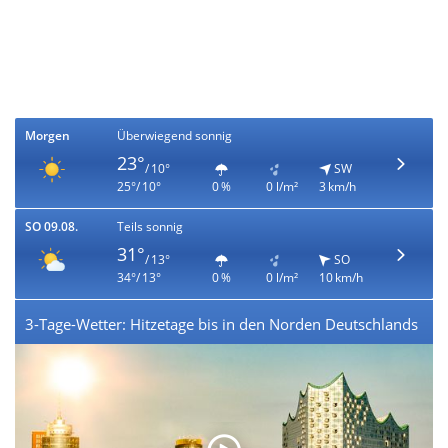
Morgen
Überwiegend sonnig
23°
/ 10°
SW
25°/ 10°
0 %
0 l/m²
3 km/h
SO 09.08.
Teils sonnig
31°
/ 13°
SO
34°/ 13°
0 %
0 l/m²
10 km/h
3-Tage-Wetter: Hitzetage bis in den Norden Deutschlands