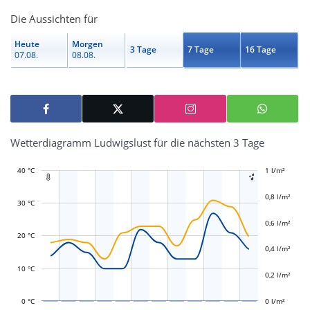
Die Aussichten für
Heute
Morgen
3 Tage
7 Tage
16 Tage
07.08.
08.08.
Wetterdiagramm Ludwigslust für die nächsten 3 Tage
40 °C
-0,4 l/m²
-0,2 l/m²
1 l/m²
1,2 l/m²


0,8 l/m²
30 °C
0,6 l/m²
L
L
20 °C
0,4 l/m²
10 °C
0,2 l/m²
0 °C
0 l/m²