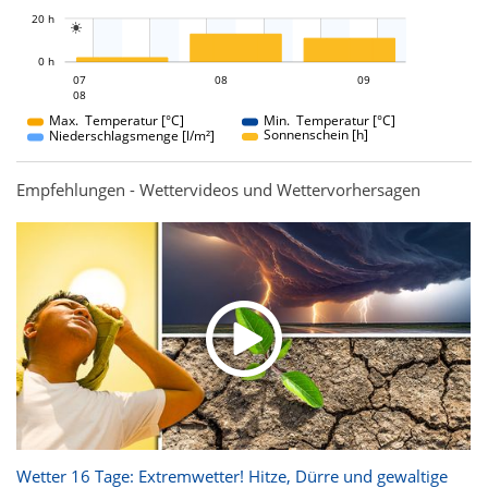
L
20 h

L
0 h
08
09
07
08
07
09
08
08
Max. Temperatur [°C]
Min. Temperatur [°C]
Sonnenschein [h]
Niederschlagsmenge [l/m²]
Empfehlungen - Wettervideos und Wettervorhersagen
Wetter 16 Tage: Extremwetter! Hitze, Dürre und gewaltige