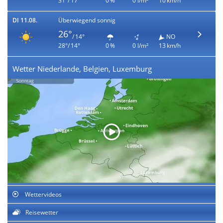
31°/ 17°
0 %
0 l/m²
10 km/h
DI 11.08.
Überwiegend sonnig
26°
/ 14°
NO
28°/ 14°
0 %
0 l/m²
13 km/h
Wetter Niederlande, Belgien, Luxemburg
Wettervideos
Reisewetter