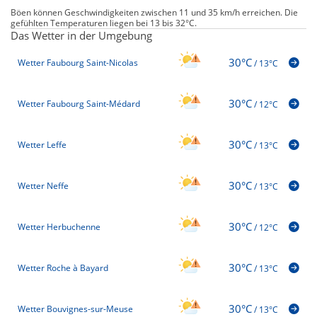
Böen können Geschwindigkeiten zwischen 11 und 35 km/h erreichen. Die
gefühlten Temperaturen liegen bei 13 bis 32°C.
Das Wetter in der Umgebung
30°C
Wetter Faubourg Saint-Nicolas
/
13°C
30°C
Wetter Faubourg Saint-Médard
/
12°C
30°C
Wetter Leffe
/
13°C
30°C
Wetter Neffe
/
13°C
30°C
Wetter Herbuchenne
/
12°C
30°C
Wetter Roche à Bayard
/
13°C
30°C
Wetter Bouvignes-sur-Meuse
/
13°C