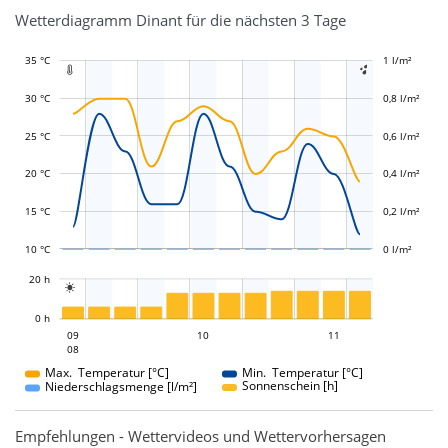
Wetterdiagramm Dinant für die nächsten 3 Tage
35 °C
-0,4 l/m²
-0,2 l/m²
1 l/m²
1,2 l/m²


30 °C
0,8 l/m²
25 °C
0,6 l/m²
L
L
20 °C
0,4 l/m²
15 °C
0,2 l/m²
10 °C
0 l/m²
L
20 h

L
0 h
10
11
09
10
09
11
08
08
Max. Temperatur [°C]
Min. Temperatur [°C]
Sonnenschein [h]
Niederschlagsmenge [l/m²]
Empfehlungen - Wettervideos und Wettervorhersagen