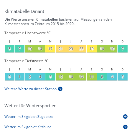
Klimatabelle Dinant
Die Werte unserer Klimatabellen basieren auf Messungen an den
Klimastationen im Zeitraum 2015 bis 2020.
Temperatur Höchstwerte °C
J
F
M
A
M
J
J
A
S
O
N
D
5
7
10
14
17
21
23
23
19
14
10
7
Temperatur Tiefstwerte °C
J
F
M
A
M
J
J
A
S
O
N
D
0
1
2
4
8
12
14
14
11
8
4
3
Weitere Werte zu dieser Station
Wetter für Wintersportler
Wetter im Skigebiet Zugspitze
Wetter im Skigebiet Kitzbühel