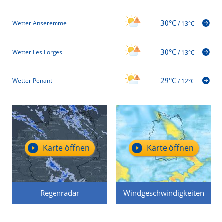
30°C
Wetter Anseremme
/
13°C
30°C
Wetter Les Forges
/
13°C
29°C
Wetter Penant
/
12°C
Karte öffnen
Karte öffnen
Regenradar
Windgeschwindigkeiten