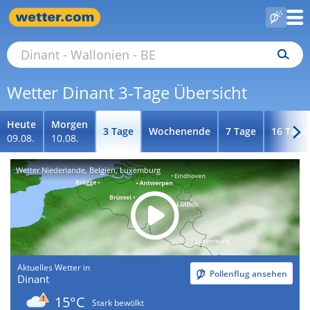
Wetter Dinant 3-Tage Übersicht
Heute
Morgen
3 Tage
Wochenende
7 Tage
16 Tage
09.08.
10.08.
Wetter Niederlande, Belgien, Luxemburg
Aktuelles Wetter in
Pollenflug ansehen
Dinant
15°C
Stark bewölkt