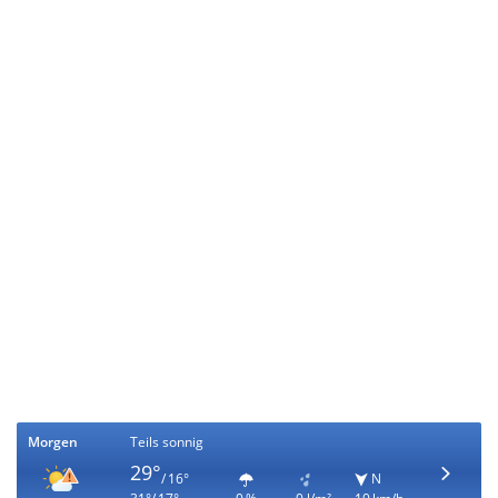
Morgen
Teils sonnig
29°
/ 16°
N