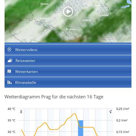
Wettervideos
Reisewetter
Wetterkarten
Klimatabelle
Wetterdiagramm Prag für die nächsten 16 Tage
40 °C
-0,1 l/m²
-0,05 l/m²
0,25 l/m²
0,3 l/m²


35 °C
0,2 l/m²
30 °C
0,15 l/m²