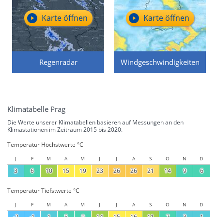
Karte öffnen
Karte öffnen
Regenradar
Windgeschwindigkeiten
Klimatabelle Prag
Die Werte unserer Klimatabellen basieren auf Messungen an den
Klimastationen im Zeitraum 2015 bis 2020.
Temperatur Höchstwerte °C
J
F
M
A
M
J
J
A
S
O
N
D
3
6
10
15
19
23
26
26
21
14
9
6
Temperatur Tiefstwerte °C
J
F
M
A
M
J
J
A
S
O
N
D
-2
-1
1
5
9
14
15
16
11
7
3
1