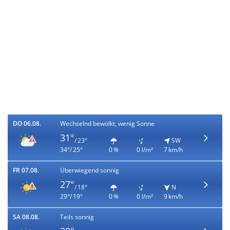
DO 06.08.
Wechselnd bewölkt, wenig Sonne
31°
/ 23°
SW
34°/ 25°
0 %
0 l/m²
7 km/h
FR 07.08.
Überwiegend sonnig
27°
/ 18°
N
29°/ 19°
0 %
0 l/m²
9 km/h
SA 08.08.
Teils sonnig