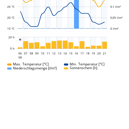
L
0,05 l/m²
25 °C
0,1 l/m²
20 °C
0,05 l/m²
15 °C
0 l/m²
L
20 h

L
0 h
06
07
08
09
10
11
12
13
06
14
15
16
17
18
19
20
21
08
08
Max. Temperatur [°C]
Min. Temperatur [°C]
Sonnenschein [h]
Niederschlagsmenge [l/m²]