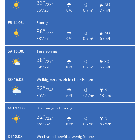
33°
/ 23°
NO
36°/ 25°
0 %
0 l/m²
7 km/h
FR 14.08.
Sonnig
36°
/ 25°
NO
38°/ 27°
0 %
0 l/m²
6 km/h
SA 15.08.
Teils sonnig
38°
/ 27°
SO
39°/ 29°
10 %
0 l/m²
6 km/h
SO 16.08.
Wolkig, vereinzelt leichter Regen
32°
/ 24°
N
35°/ 25°
70 %
0,2 l/m²
13 km/h
MO 17.08.
Überwiegend sonnig
32°
/ 22°
N
35°/ 24°
10 %
0 l/m²
6 km/h
DI 18.08.
Wechselnd bewölkt, wenig Sonne