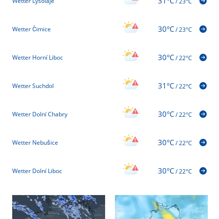
31°C
Wetter Lysolaje
/
23°C
30°C
Wetter Čimice
/
23°C
30°C
Wetter Horní Liboc
/
22°C
31°C
Wetter Suchdol
/
22°C
30°C
Wetter Dolní Chabry
/
22°C
30°C
Wetter Nebušice
/
22°C
30°C
Wetter Dolní Liboc
/
22°C