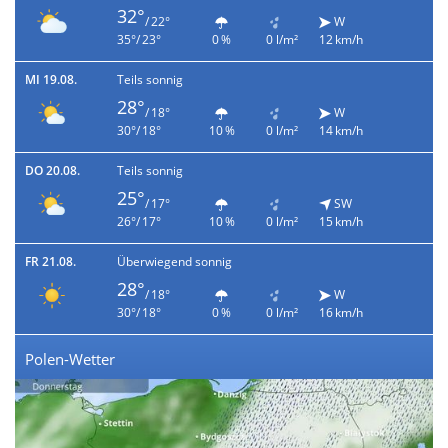
32°
/ 22°
W
35°/ 23°
0 %
0 l/m²
12 km/h
MI 19.08.
Teils sonnig
28°
/ 18°
W
30°/ 18°
10 %
0 l/m²
14 km/h
DO 20.08.
Teils sonnig
25°
/ 17°
SW
26°/ 17°
10 %
0 l/m²
15 km/h
FR 21.08.
Überwiegend sonnig
28°
/ 18°
W
30°/ 18°
0 %
0 l/m²
16 km/h
Polen-Wetter