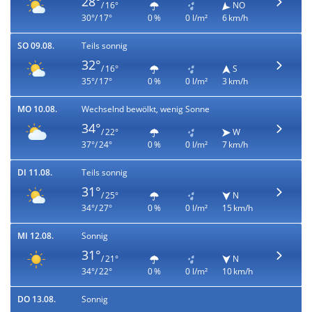
28°
/ 16°
NO
30°/ 17°
0 %
0 l/m²
6 km/h
SO 09.08.
Teils sonnig
32°
/ 16°
S
35°/ 17°
0 %
0 l/m²
3 km/h
MO 10.08.
Wechselnd bewölkt, wenig Sonne
34°
/ 22°
W
37°/ 24°
0 %
0 l/m²
7 km/h
DI 11.08.
Teils sonnig
31°
/ 25°
N
34°/ 27°
0 %
0 l/m²
15 km/h
MI 12.08.
Sonnig
31°
/ 21°
N
34°/ 22°
0 %
0 l/m²
10 km/h
DO 13.08.
Sonnig