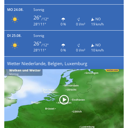
MO 24.08.
Sonnig
26°
/ 12°
NO
28°/ 11°
0 %
0 l/m²
19 km/h
DI 25.08.
Sonnig
26°
/ 12°
NO
28°/ 11°
0 %
0 l/m²
10 km/h
Wetter Niederlande, Belgien, Luxemburg