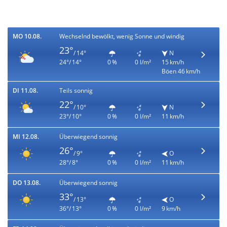
MO 10.08.
Wechselnd bewölkt, wenig Sonne und windig
23°
/ 14°
N
24°/ 14°
0 %
0 l/m²
15 km/h
Böen 46 km/h
DI 11.08.
Teils sonnig
22°
/ 10°
N
23°/ 10°
0 %
0 l/m²
11 km/h
MI 12.08.
Überwiegend sonnig
26°
/ 9°
O
28°/ 8°
0 %
0 l/m²
11 km/h
DO 13.08.
Überwiegend sonnig
33°
/ 13°
O
36°/ 13°
0 %
0 l/m²
9 km/h