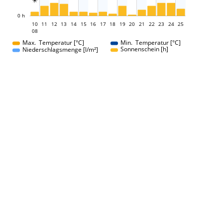

L
0 h
10
11
12
13
14
15
16
17
10
18
19
20
21
22
23
24
25
08
08
Max. Temperatur [°C]
Min. Temperatur [°C]
Sonnenschein [h]
Niederschlagsmenge [l/m²]