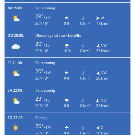
MI 19.08.
Teils sonnig
28°
/ 15°
W
30°/ 16°
0 %
0 l/m²
11 km/h
DO 20.08.
Überwiegend stark bewölkt
20°
/ 15°
NW
20°/ 14°
10 %
0 l/m²
22 km/h
FR 21.08.
Teils sonnig
20°
/ 14°
NW
20°/ 13°
0 %
0 l/m²
20 km/h
SA 22.08.
Teils sonnig
23°
/ 15°
NO
24°/ 14°
0 %
0 l/m²
21 km/h
SO 23.08.
Sonnig
26°
/ 13°
O
28°/ 13°
0 %
0 l/m²
16 km/h