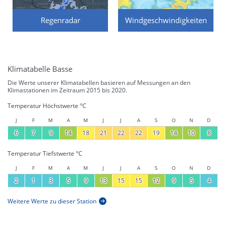
Regenradar
Windgeschwindigkeiten
Klimatabelle Basse
Die Werte unserer Klimatabellen basieren auf Messungen an den
Klimastationen im Zeitraum 2015 bis 2020.
Temperatur Höchstwerte °C
J
F
M
A
M
J
J
A
S
O
N
D
6
7
9
14
18
21
22
22
19
14
10
8
Temperatur Tiefstwerte °C
J
F
M
A
M
J
J
A
S
O
N
D
2
1
3
5
9
13
15
15
12
9
5
4
Weitere Werte zu dieser Station