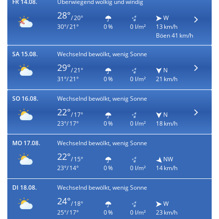
FR 14.08.
Überwiegend wolkig und windig
28°
/ 20°
W
30°/ 21°
0 %
0 l/m²
13 km/h
Böen 41 km/h
SA 15.08.
Wechselnd bewölkt, wenig Sonne
29°
/ 21°
N
31°/ 21°
0 %
0 l/m²
21 km/h
SO 16.08.
Wechselnd bewölkt, wenig Sonne
22°
/ 17°
N
23°/ 17°
0 %
0 l/m²
18 km/h
MO 17.08.
Wechselnd bewölkt, wenig Sonne
22°
/ 15°
NW
23°/ 14°
0 %
0 l/m²
14 km/h
DI 18.08.
Wechselnd bewölkt, wenig Sonne
24°
/ 18°
W
25°/ 17°
0 %
0 l/m²
23 km/h