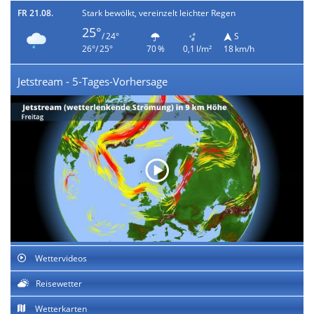
FR 21.08.
Stark bewölkt, vereinzelt leichter Regen
25°
/ 24°
S
26°/ 25°
70 %
0,1 l/m²
18 km/h
Jetstream - 5-Tages-Vorhersage
Wettervideos
Reisewetter
Wetterkarten