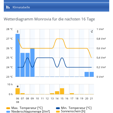
Klimatabelle
Wetterdiagramm Monrovia für die nächsten 16 Tage
28 °C
-0,4 l/m²
-0,2 l/m²
1 l/m²
1,2 l/m²


27 °C
0,8 l/m²
26 °C
0,6 l/m²
L
L
25 °C
0,4 l/m²
24 °C
0,2 l/m²
23 °C
0 l/m²
L
10 h

L
0 h
06
07
08
09
10
11
12
13
06
14
15
16
17
18
19
20
21
08
08
Max. Temperatur [°C]
Min. Temperatur [°C]
Sonnenschein [h]
Niederschlagsmenge [l/m²]