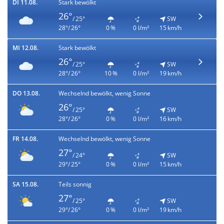
DI 11.08.
Stark bewölkt
26°
/ 25°
SW
28°/ 26°
0 %
0 l/m²
15 km/h
MI 12.08.
Stark bewölkt
26°
/ 25°
SW
28°/ 26°
10 %
0 l/m²
19 km/h
DO 13.08.
Wechselnd bewölkt, wenig Sonne
26°
/ 25°
SW
28°/ 26°
0 %
0 l/m²
16 km/h
FR 14.08.
Wechselnd bewölkt, wenig Sonne
27°
/ 24°
SW
29°/ 25°
0 %
0 l/m²
15 km/h
SA 15.08.
Teils sonnig
27°
/ 25°
SW
29°/ 26°
0 %
0 l/m²
19 km/h