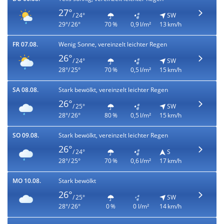
27°
/ 24°
SW
29°/ 26°
70 %
0,9 l/m²
13 km/h
FR 07.08.
Wenig Sonne, vereinzelt leichter Regen
26°
/ 24°
SW
28°/ 25°
70 %
0,5 l/m²
15 km/h
SA 08.08.
Stark bewölkt, vereinzelt leichter Regen
26°
/ 25°
SW
28°/ 26°
80 %
0,5 l/m²
15 km/h
SO 09.08.
Stark bewölkt, vereinzelt leichter Regen
26°
/ 24°
S
28°/ 25°
70 %
0,6 l/m²
17 km/h
MO 10.08.
Stark bewölkt
26°
/ 25°
SW
28°/ 26°
0 %
0 l/m²
14 km/h