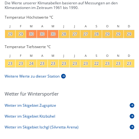
Die Werte unserer Klimatabellen basieren auf Messungen an den
Klimastationen im Zeitraum 1961 bis 1990.
Temperatur Höchstwerte °C
J
F
M
A
M
J
J
A
S
O
N
D
29
29
30
30
30
28
27
27
28
29
29
29
Temperatur Tiefstwerte °C
J
F
M
A
M
J
J
A
S
O
N
D
23
23
24
23
23
23
23
23
22
23
23
23
Weitere Werte zu dieser Station
Wetter für Wintersportler
Wetter im Skigebiet Zugspitze
Wetter im Skigebiet Kitzbühel
Wetter im Skigebiet Ischgl (Silvretta Arena)