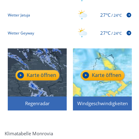
27°C
Wetter Jatuja
/
24°C
27°C
Wetter Geyway
/
24°C
Karte öffnen
Karte öffnen
Regenradar
Windgeschwindigkeiten
Klimatabelle Monrovia